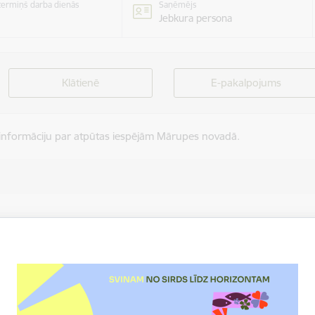
 termiņš darba dienās
Saņēmējs
Jebkura persona
Klātienē
E-pakalpojums
 informāciju par atpūtas iespējām Mārupes novadā.
sūtot attiecīgu pieprasījumu brīvā formā uz e-pastu.
isma un uzņēmējdarbības atbalsta aģemtūras tūrisma speciālistes, ie
tūrisma speciālistei.