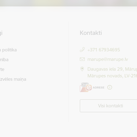
i
Kontakti
 politika
+371 67934695
E-pasts:
marupe@marupe.lv
mība
Daugavas iela 29, Māru
te
Mārupes novads, LV-21
izvēles maiņa
Visi kontakti