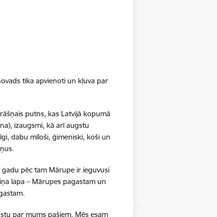
Citi
ovads tika apvienoti un kļuva par
krāšņais putns, kas Latvijā kopumā
na), izaugsmi, kā arī augstu
gi, dabu mīloši, ģimeniski, koši un
ršņus.
ī gadu pēc tam Mārupe ir ieguvusi
boliņa lapa – Mārupes pagastam un
pagastam.
ā stāstu par mums pašiem. Mēs esam