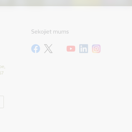
Sekojiet mums
pe,
67