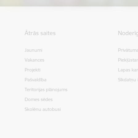
Kājene
Ātrās saites
Noderīg
Jaunumi
Privātuma
Vakances
Piekļūsta
Projekti
Lapas kar
Pašvaldība
Sīkdatņu 
Teritorijas plānojums
Domes sēdes
Skolēnu autobusi