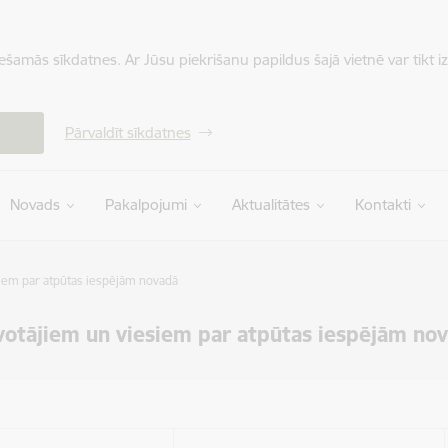
iešamās sīkdatnes. Ar Jūsu piekrišanu papildus šajā vietnē var tikt i
Pārvaldīt sīkdatnes
Novads
Pakalpojumi
Aktualitātes
Kontakti
siem par atpūtas iespējām novadā
īvotājiem un viesiem par atpūtas iespējām no