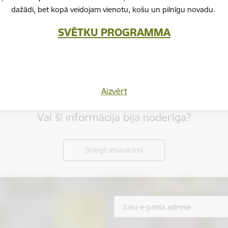
dažādi, bet kopā veidojam vienotu, košu un pilnīgu novadu.
SVĒTKU PROGRAMMA
Aizvērt
Vai šī informācija bija noderīga?
Sniegt atsauksmi