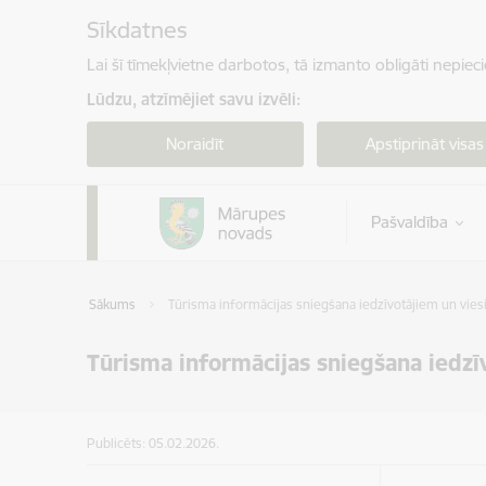
Pāriet uz lapas saturu
Sīkdatnes
Lai šī tīmekļvietne darbotos, tā izmanto obligāti nepiec
Lūdzu, atzīmējiet savu izvēli:
Noraidīt
Apstiprināt visas
Pašvaldība
Sākums
Tūrisma informācijas sniegšana iedzīvotājiem un vie
Tūrisma informācijas sniegšana iedz
Publicēts: 05.02.2026.