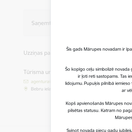
Saņemt pakalpojumu
Šis gads Mārupes novadam ir īpaš
Uzziņas par pakalpojumu
Šo kopīgo ceļu simbolizē novada ģ
Tūrisma un uzņēmējdarbības atbalsta aģe
ir ļoti reti sastopams. Tas
E-pasts:
agentura@marupe.lv
lidojumu. Pupuķis pilnībā iemieso 
Bebru iela 10, Mārupe, Mārupes pagasts, Mārupes
ar vē
Kopš apvienošanās Mārupes novadu
pilsētas statusu. Katram no paga
Mārupes 
Svinot novada piecu gadu jubileju