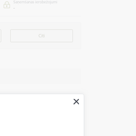
Saņemšanas ierobežojumi
-
Citi
priekš par to vienojoties.