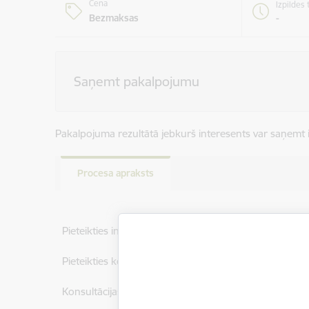
Cena
Izpildes
-
Bezmaksas
Saņemt pakalpojumu
Pakalpojuma rezultātā jebkurš interesents var saņemt
Procesa apraksts
Pieteikties informācijas saņemšanai pa e-pastu var no
Pieteikties konsultācijām var pie Mārupes novada Tūr
Konsultācijas iespējams saņemt arī telefoniski, zvanot 