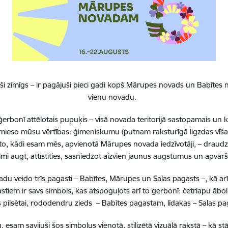
Klātienē
E-pakalpojums
i zīmīgs – ir pagājuši pieci gadi kopš Mārupes novads un Babītes n
vienu novadu.
erbonī attēlotais pupuķis – visā novada teritorijā sastopamais un 
ntūra
 iemieso mūsu vērtības: ģimeniskumu (putnam raksturīgā ligzdas vīša
to, kādi esam mēs, apvienotā Mārupes novada iedzīvotāji, – draudzī
 novads, LV-2167
lmi augt, attīstīties, sasniedzot aizvien jaunus augstumus un apvā
 veido trīs pagasti – Babītes, Mārupes un Salas pagasts –, kā ar
stiem ir savs simbols, kas atspoguļots arī to ģerbonī: četrlapu ā
pilsētai, rododendru zieds – Babītes pagastam, līdakas – Salas 
, esam savijuši šos simbolus vienotā, stilizētā vizuālā rakstā – k