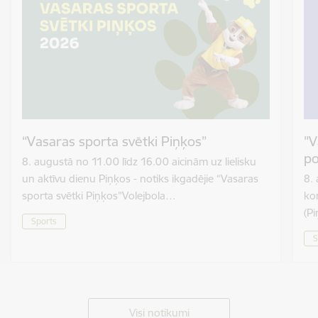
“Vasaras sporta svētki Piņķos”
"V
p
8. augustā no 11.00 līdz 16.00 aicinām uz lielisku
un aktīvu dienu Piņķos - notiks ikgadējie “Vasaras
8.
sporta svētki Piņķos”Volejbola…
ko
(Pi
Sports
S
Visi notikumi