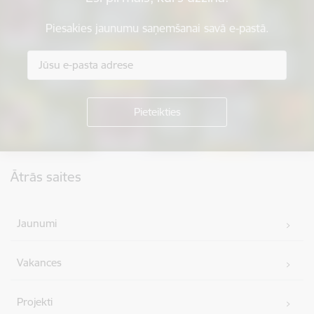
Piesakies jaunumu saņemšanai savā e-pastā.
Kājene
Ātrās saites
Jaunumi
Vakances
Projekti