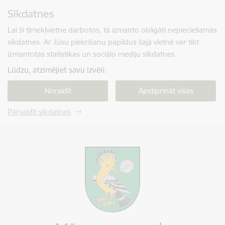
Pāriet uz lapas saturu
Sīkdatnes
Spied
lai meklētu
Enter
Lai šī tīmekļvietne darbotos, tā izmanto obligāti nepieciešamās
sīkdatnes. Ar Jūsu piekrišanu papildus šajā vietnē var tikt
izmantotas statistikas un sociālo mediju sīkdatnes.
Lūdzu, atzīmējiet savu izvēli:
Noraidīt
Apstiprināt visas
Pārvaldīt sīkdatnes
Mārupes novada pašvaldība