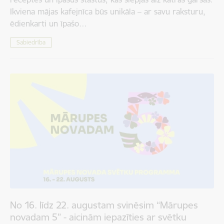
Ikviena mājas kafejnīca būs unikāla – ar savu raksturu,
ēdienkarti un īpašo…
Sabiedrība
No 16. līdz 22. augustam svinēsim “Mārupes
novadam 5” - aicinām iepazīties ar svētku