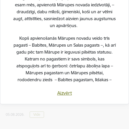
esam mēs, apvienotā Mārupes novada iedzīvotāji, –
draudzīgi, dabu mīloši, ģimeniski, koši un ar vēlmi
augt, attīstīties, sasniedzot aizvien jaunus augstumus
un apvāršņus.
Kopš apvienošanās Mārupes novadu veido trīs
pagasti – Babītes, Mārupes un Salas pagasts –, kā arī
gadu pēc tam Mārupe ir ieguvusi pilsētas statusu.
Katram no pagastiem ir savs simbols, kas
atspoguļots arī to ģerbonī: četrlapu āboliņa lapa –
Mārupes pagastam un Mārupes pilsētai,
rododendru zieds – Babītes pagastam, līdakas –
Ūdens kvalitāte Piņķu ūdenskrātuvē un
Salas pagastam.
ūdenskrātuvē "Pavasari" Jaunmārupē
Aizvērt
atbilstoša normai - peldēties atļauts | augusts
Svinot novada piecu gadu jubileju, esam savijuši šos
2026
simbolus vienotā, stilizētā vizuālā rakstā – kā stāstu
par mums pašiem. Mēs esam dažādi, bet kopā
05.08.2026.
Vide
veidojam vienotu, košu un pilnīgu novadu.