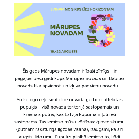
06.08.2026.
Sabiedrība
Šis gads Mārupes novadam ir īpaši zīmīgs – ir
pagājuši pieci gadi kopš Mārupes novads un Babītes
novads tika apvienoti un kļuva par vienu novadu.
Šo kopīgo ceļu simbolizē novada ģerbonī attēlotais
Tuvojas jaunais mācību gads. Parūpēsimies
pupuķis – visā novada teritorijā sastopamais un
kopā par bērnu drošību!
krāšņais putns, kas Latvijā kopumā ir ļoti reti
sastopams. Tas iemieso mūsu vērtības: ģimeniskumu
05.08.2026.
Drošība
Izglītība
(putnam raksturīgā ligzdas vīšana), izaugsmi, kā arī
augstu lidojumu. Pupuķis pilnībā iemieso to, kādi