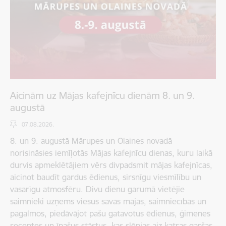
Aicinām uz Mājas kafejnīcu dienām 8. un 9.
augustā
07.08.2026.
8. un 9. augustā Mārupes un Olaines novadā
norisināsies iemīļotās Mājas kafejnīcu dienas, kuru laikā
durvis apmeklētājiem vērs divpadsmit mājas kafejnīcas,
aicinot baudīt gardus ēdienus, sirsnīgu viesmīlību un
vasarīgu atmosfēru. Divu dienu garumā vietējie
saimnieki uzņems viesus savās mājās, saimniecībās un
pagalmos, piedāvājot pašu gatavotus ēdienus, ģimenes
receptes un īpašus stāstus, kas slēpjas aiz katras garšas.