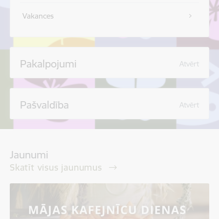
Vakances
Pakalpojumi
Atvērt
Pašvaldība
Atvērt
Jaunumi
Skatīt visus jaunumus