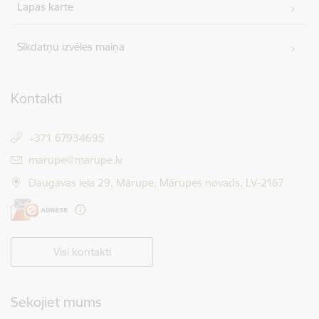
Lapas karte
Sīkdatņu izvēles maiņa
Kontakti
+371 67934695
E-pasts:
marupe@marupe.lv
Daugavas iela 29, Mārupe, Mārupes novads, LV-2167
Visi kontakti
Sekojiet mums