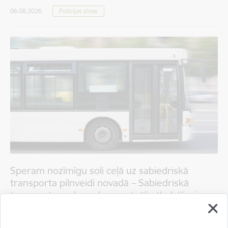
06.08.2026.
Policijas ziņas
Speram nozīmīgu soli ceļā uz sabiedriskā
transporta pilnveidi novadā – Sabiedriskā
transporta padome konceptuāli atbalstījusi
pašvaldības rosinātās izmaiņas četros
maršrutos novadā