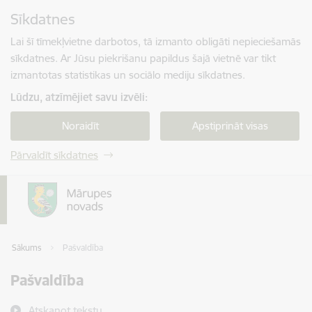
Pāriet uz lapas saturu
Sīkdatnes
Spied
lai meklētu
Enter
Lai šī tīmekļvietne darbotos, tā izmanto obligāti nepieciešamās
sīkdatnes. Ar Jūsu piekrišanu papildus šajā vietnē var tikt
izmantotas statistikas un sociālo mediju sīkdatnes.
Lūdzu, atzīmējiet savu izvēli:
Noraidīt
Apstiprināt visas
Pārvaldīt sīkdatnes
Sākums
Pašvaldība
Pašvaldība
Atskaņot tekstu