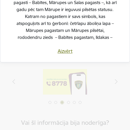
pagasti – Babītes, Mārupes un Salas pagasts –, kā arī
gadu pēc tam Mārupe ir ieguvusi pilsētas statusu.
Drukāt lapu
Katram no pagastiem ir savs simbols, kas
Dalīties
atspoguļots arī to ģerbonī: četrlapu āboliņa lapa –
Mārupes pagastam un Mārupes pilsētai,
rododendru zieds – Babītes pagastam, līdakas –
Salas pagastam.
Aizvērt
Svinot novada piecu gadu jubileju, esam savijuši šos
simbolus vienotā, stilizētā vizuālā rakstā – kā stāstu
par mums pašiem. Mēs esam dažādi, bet kopā
veidojam vienotu, košu un pilnīgu novadu.
SVĒTKU PROGRAMMA
Vai šī informācija bija noderīga?