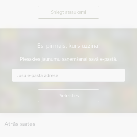
Sniegt atsauksmi
Esi pirmais, kurš uzzina!
Piesakies jaunumu saņemšanai savā e-pastā.
Kājene
Ātrās saites