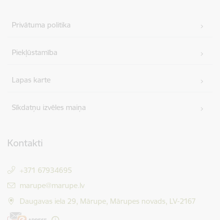
Privātuma politika
Piekļūstamība
Lapas karte
Sīkdatņu izvēles maiņa
Kontakti
+371 67934695
E-pasts:
marupe@marupe.lv
Daugavas iela 29, Mārupe, Mārupes novads, LV-2167