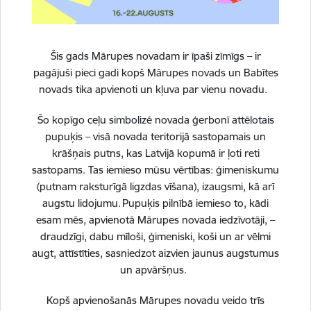
Trauksmes celšana
Skatīt vairāk
Šis gads Mārupes novadam ir īpaši zīmīgs – ir
pagājuši pieci gadi kopš Mārupes novads un Babītes
novads tika apvienoti un kļuva par vienu novadu.
Iekšējā kontroles sistēma
Šo kopīgo ceļu simbolizē novada ģerbonī attēlotais
pupuķis – visā novada teritorijā sastopamais un
Skatīt vairāk
krāšņais putns, kas Latvijā kopumā ir ļoti reti
sastopams. Tas iemieso mūsu vērtības: ģimeniskumu
(putnam raksturīgā ligzdas vīšana), izaugsmi, kā arī
augstu lidojumu. Pupuķis pilnībā iemieso to, kādi
Personas datu aizsardzība
esam mēs, apvienotā Mārupes novada iedzīvotāji, –
draudzīgi, dabu mīloši, ģimeniski, koši un ar vēlmi
Skatīt vairāk
augt, attīstīties, sasniedzot aizvien jaunus augstumus
un apvāršņus.
Kopš apvienošanās Mārupes novadu veido trīs