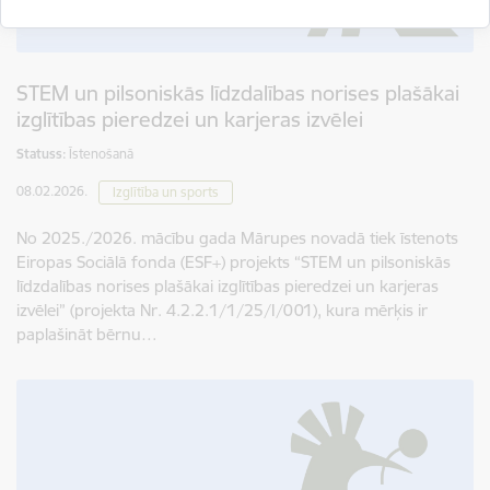
Svinot novada piecu gadu jubileju, esam savijuši šos
simbolus vienotā, stilizētā vizuālā rakstā – kā stāstu
par mums pašiem. Mēs esam dažādi, bet kopā
veidojam vienotu, košu un pilnīgu novadu.
STEM un pilsoniskās līdzdalības norises plašākai
izglītības pieredzei un karjeras izvēlei
SVĒTKU PROGRAMMA
Statuss:
Īstenošanā
08.02.2026.
Izglītība un sports
No 2025./2026. mācību gada Mārupes novadā tiek īstenots
Eiropas Sociālā fonda (ESF+) projekts “STEM un pilsoniskās
līdzdalības norises plašākai izglītības pieredzei un karjeras
izvēlei” (projekta Nr. 4.2.2.1/1/25/I/001), kura mērķis ir
paplašināt bērnu…