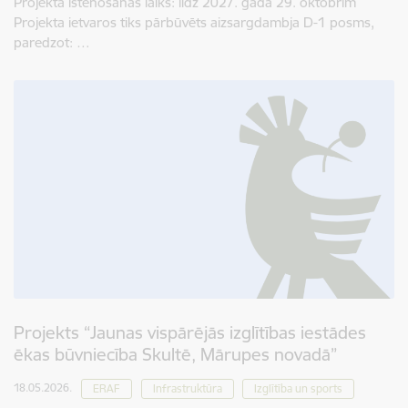
Projekta īstenošanas laiks: līdz 2027. gada 29. oktobrim
Projekta ietvaros tiks pārbūvēts aizsargdambja D-1 posms,
paredzot: …
Projekts “Jaunas vispārējās izglītības iestādes
ēkas būvniecība Skultē, Mārupes novadā”
18.05.2026.
ERAF
Infrastruktūra
Izglītība un sports