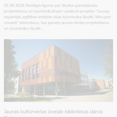
05.06.2026.Noslēgts līgums par Skultes pamatskolas
projektēšanu un būvniecībuEsam uzsākuši projekta “Jaunas
vispārējās izglītības iestādes ēkas būvniecība Skultē, Mārupes
novadā” īstenošanu, kas paredz jaunas skolas projektēšanu
un būvniecību Skultē…
Jaunas kultūrvietas izveide bibliotēkas dārzā