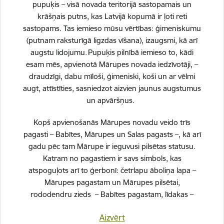
pupuķis – visā novada teritorijā sastopamais un
krāšņais putns, kas Latvijā kopumā ir ļoti reti
Līdzdalības budžeta ideju konkurss 2026
sastopams. Tas iemieso mūsu vērtības: ģimeniskumu
Statuss:
Īstenošanā
(putnam raksturīgā ligzdas vīšana), izaugsmi, kā arī
augstu lidojumu. Pupuķis pilnībā iemieso to, kādi
14.05.2026.
Līdzdalības budžets
esam mēs, apvienotā Mārupes novada iedzīvotāji, –
Jau piekto gadu ar prieku aicinām iedzīvotājus iesniegt savas
draudzīgi, dabu mīloši, ģimeniski, koši un ar vēlmi
idejas līdzdalības budžeta ideju konkursā. Tajā var piedalīties
augt, attīstīties, sasniedzot aizvien jaunus augstumus
ikviens Mārupes novada iedzīvotājs, kurš sasniedzis 16 gadu
un apvāršņus.
vecumu un kuram ir idejas, kā uzlabot…
Kopš apvienošanās Mārupes novadu veido trīs
pagasti – Babītes, Mārupes un Salas pagasts –, kā arī
gadu pēc tam Mārupe ir ieguvusi pilsētas statusu.
Katram no pagastiem ir savs simbols, kas
atspoguļots arī to ģerbonī: četrlapu āboliņa lapa –
Mārupes pagastam un Mārupes pilsētai,
rododendru zieds – Babītes pagastam, līdakas –
Salas pagastam.
Aizvērt