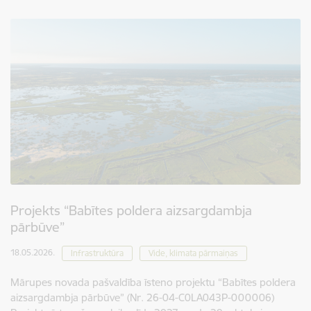
Projekts “Babītes poldera aizsargdambja
pārbūve”
18.05.2026.
Infrastruktūra
Vide, klimata pārmaiņas
Mārupes novada pašvaldība īsteno projektu “Babītes poldera
aizsargdambja pārbūve” (Nr. 26-04-C0LA043P-000006)