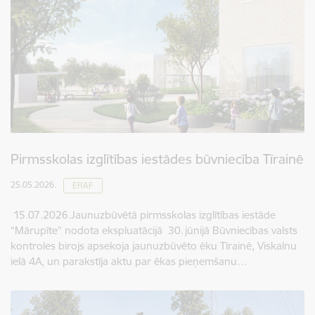
Pirmsskolas izglītības iestādes būvniecība Tīrainē
25.05.2026.
ERAF
15.07.2026.Jaunuzbūvētā pirmsskolas izglītības iestāde
“Mārupīte” nodota ekspluatācijā 30. jūnijā Būvniecības valsts
kontroles birojs apsekoja jaunuzbūvēto ēku Tīrainē, Viskalnu
ielā 4A, un parakstīja aktu par ēkas pieņemšanu…