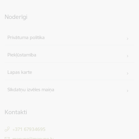
Noderīgi
Privātuma politika
Piekļūstamība
Lapas karte
Sīkdatņu izvēles maiņa
Kontakti
+371 67934695
E-pasts:
marupe@marupe.lv