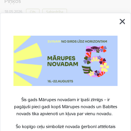
Piņķos
18.05.2026.
Cits
Sabiedrība
Mārupes novada bibliotēka uzsāk projekta “Jaunas
kultūrvietas izveide bibliotēkas dārzā Piņķos” īstenošanu.
Projekta mērķis ir radīt jaunu brīvdabas kultūrvietu Mārupes
novada bibliotēkas dārzā Piņķos, lai daudzveidotu
pakalpojumus, attīstītu vietējos…
Šis gads Mārupes novadam ir īpaši zīmīgs – ir
pagājuši pieci gadi kopš Mārupes novads un Babītes
novads tika apvienoti un kļuva par vienu novadu.
Šo kopīgo ceļu simbolizē novada ģerbonī attēlotais