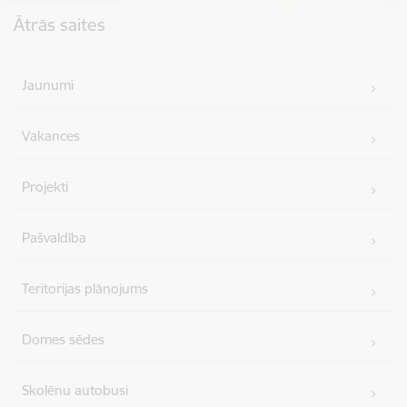
Kājene
Ātrās saites
Jaunumi
Vakances
Projekti
Pašvaldība
Teritorijas plānojums
Domes sēdes
Skolēnu autobusi