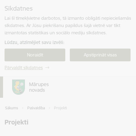
Pāriet uz lapas saturu
Sīkdatnes
Spied
lai meklētu
Enter
Lai šī tīmekļvietne darbotos, tā izmanto obligāti nepieciešamās
sīkdatnes. Ar Jūsu piekrišanu papildus šajā vietnē var tikt
izmantotas statistikas un sociālo mediju sīkdatnes.
Lūdzu, atzīmējiet savu izvēli:
Noraidīt
Apstiprināt visas
Pārvaldīt sīkdatnes
Sākums
Pašvaldība
Projekti
Projekti