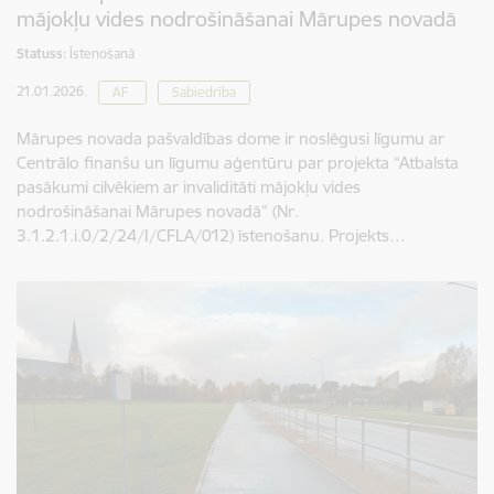
mājokļu vides nodrošināšanai Mārupes novadā
Statuss:
Īstenošanā
21.01.2026.
AF
Sabiedrība
Mārupes novada pašvaldības dome ir noslēgusi līgumu ar
Centrālo finanšu un līgumu aģentūru par projekta “Atbalsta
pasākumi cilvēkiem ar invaliditāti mājokļu vides
nodrošināšanai Mārupes novadā” (Nr.
3.1.2.1.i.0/2/24/I/CFLA/012) īstenošanu. Projekts…