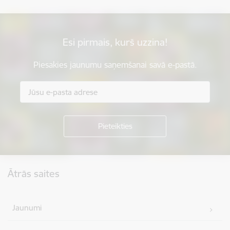
Esi pirmais, kurš uzzina!
Piesakies jaunumu saņemšanai savā e-pastā.
Kājene
Ātrās saites
Jaunumi