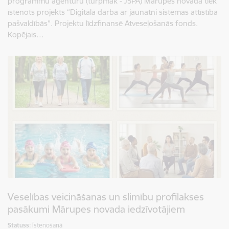
programmu aģentūru (turpmāk - JSPA) Mārupes novadā tiek
īstenots projekts “Digitālā darba ar jaunatni sistēmas attīstība
pašvaldībās”. Projektu līdzfinansē Atveseļošanās fonds.
Kopējais…
Veselības veicināšanas un slimību profilakses
pasākumi Mārupes novada iedzīvotājiem
Statuss:
Īstenošanā