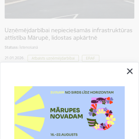
Uzņēmējdarbībai nepieciešamās infrastruktūras
attīstība Mārupē, lidostas apkārtnē
Statuss:
Īstenošanā
21.01.2026.
Atbalsts uzņēmējdarbībai
ERAF
08.05.2026. Lai attīstītu uzņēmējdarbības publisko
infrastruktūru un veicinātu privāto investīciju piesaisti,
Mārupes novada pašvaldība īstenojusi projektu, kura ietvaros
veikta autoceļa C-19 pārbūve posmā no V16 līdz Dzirnieku
ielai. Projekts…