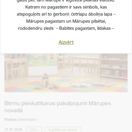
– Silnieki – Puķulejas). Būvprojekta realizācijas ietvaros
Katram no pagastiem ir savs simbols, kas
paredzēts…
atspoguļots arī to ģerbonī: četrlapu āboliņa lapa –
Mārupes pagastam un Mārupes pilsētai,
rododendru zieds – Babītes pagastam, līdakas –
Salas pagastam.
Aizvērt
Svinot novada piecu gadu jubileju, esam savijuši šos
simbolus vienotā, stilizētā vizuālā rakstā – kā stāstu
par mums pašiem. Mēs esam dažādi, bet kopā
veidojam vienotu, košu un pilnīgu novadu.
SVĒTKU PROGRAMMA
Bērnu pieskatīšanas pakalpojumi Mārupes
novadā
Statuss:
Īstenošanā
21.01.2026.
ESF+
Izglītība un sports