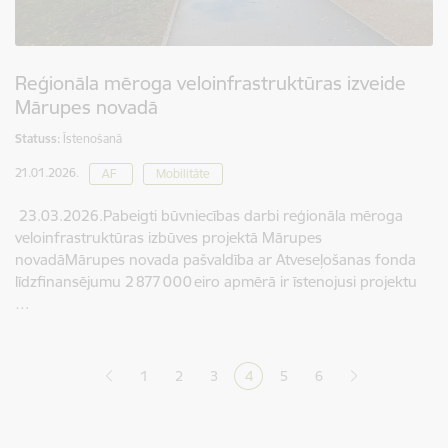
Reģionāla mēroga veloinfrastruktūras izveide
Mārupes novadā
Statuss:
Īstenošanā
21.01.2026.
AF
Mobilitāte
23.03.2026.Pabeigti būvniecības darbi reģionāla mēroga
veloinfrastruktūras izbūves projektā Mārupes
novadāMārupes novada pašvaldība ar Atveseļošanas fonda
līdzfinansējumu 2 877 000 eiro apmērā ir īstenojusi projektu
…
Lapošana
1
2
3
4
5
6
Lapa
Lapa
Lapa
Pašreizējā lapa
Lapa
Lapa