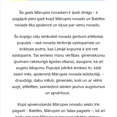
Šis gads Mārupes novadam ir īpaši zīmīgs – ir
pagājuši pieci gadi kopš Mārupes novads un Babītes
novads tika apvienoti un kļuva par vienu novadu.
Šo kopīgo ceļu simbolizē novada ģerbonī attēlotais
pupuķis – visā novada teritorijā sastopamais un
Gājēju – veloceļa izbūve, būvniecības ieceres
krāšņais putns, kas Latvijā kopumā ir ļoti reti
dokumentācijas izstrāde Lielajā ielā no Valsts
sastopams. Tas iemieso mūsu vērtības: ģimeniskumu
reģionālā autoceļa P132 (Rīga – Jaunmārupe) līdz
(putnam raksturīgā ligzdas vīšana), izaugsmi, kā arī
Valsts vietējam autoceļam V15 (Rīgas robeža –
augstu lidojumu. Pupuķis pilnībā iemieso to, kādi
Silnieki – Puķulejas), Mārupē
esam mēs, apvienotā Mārupes novada iedzīvotāji, –
draudzīgi, dabu mīloši, ģimeniski, koši un ar vēlmi
Statuss:
Īstenošanā
augt, attīstīties, sasniedzot aizvien jaunus augstumus
21.01.2026.
Infrastruktūra
Pašvaldības budžets
un apvāršņus.
Būvprojektā plānota reģionāla mēroga veloinfrastruktūras
Kopš apvienošanās Mārupes novadu veido trīs
izveide virzienā no Valsts reģionālā autoceļa P132 (Rīga –
pagasti – Babītes, Mārupes un Salas pagasts –, kā arī
Jaunmārupe) līdz Valsts vietējam autoceļam V15 (Rīgas robeža
gadu pēc tam Mārupe ir ieguvusi pilsētas statusu.