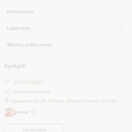
Piekļūstamība
Lapas karte
Sīkdatņu izvēles maiņa
Kontakti
+371 67934695
E-pasts:
marupe@marupe.lv
Daugavas iela 29, Mārupe, Mārupes novads, LV-2167
Visi kontakti