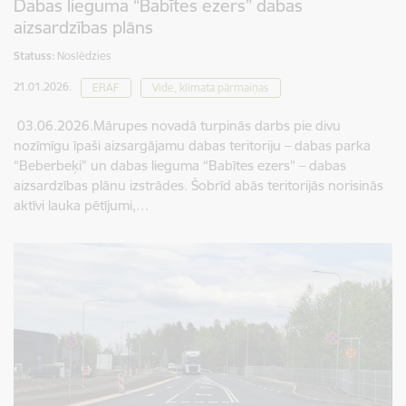
Dabas lieguma “Babītes ezers” dabas
aizsardzības plāns
Statuss:
Noslēdzies
21.01.2026.
ERAF
Vide, klimata pārmaiņas
03.06.2026.Mārupes novadā turpinās darbs pie divu
nozīmīgu īpaši aizsargājamu dabas teritoriju – dabas parka
“Beberbeķi” un dabas lieguma “Babītes ezers” – dabas
aizsardzības plānu izstrādes. Šobrīd abās teritorijās norisinās
aktīvi lauka pētījumi,…