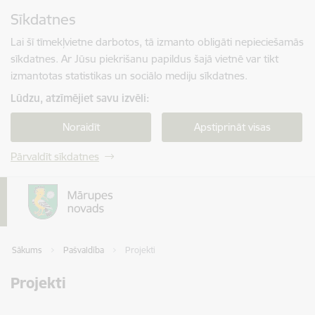
Pāriet uz lapas saturu
Sīkdatnes
Spied
lai meklētu
Enter
Lai šī tīmekļvietne darbotos, tā izmanto obligāti nepieciešamās
sīkdatnes. Ar Jūsu piekrišanu papildus šajā vietnē var tikt
izmantotas statistikas un sociālo mediju sīkdatnes.
Lūdzu, atzīmējiet savu izvēli:
Noraidīt
Apstiprināt visas
Pārvaldīt sīkdatnes
Sākums
Pašvaldība
Projekti
Projekti