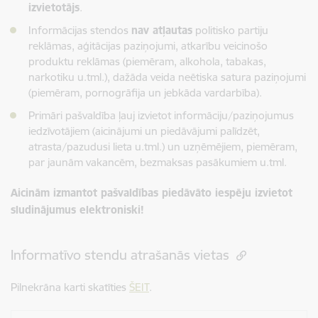
izvietotājs
.
Informācijas stendos
nav atļautas
politisko partiju
reklāmas, aģitācijas paziņojumi, atkarību veicinošo
produktu reklāmas (piemēram, alkohola, tabakas,
narkotiku u.tml.), dažāda veida neētiska satura paziņojumi
(piemēram, pornogrāfija un jebkāda vardarbība).
Primāri pašvaldība ļauj izvietot informāciju/paziņojumus
iedzīvotājiem (aicinājumi un piedāvājumi palīdzēt,
atrasta/pazudusi lieta u.tml.) un uzņēmējiem, piemēram,
par jaunām vakancēm, bezmaksas pasākumiem u.tml.
Aicinām izmantot pašvaldības piedāvāto iespēju izvietot
sludinājumus elektroniski!
Informatīvo stendu atrašanās vietas
Pilnekrāna karti skatīties
ŠEIT
.