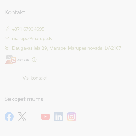
Kontakti
+371 67934695
E-pasts:
marupe@marupe.lv
Daugavas iela 29, Mārupe, Mārupes novads, LV-2167
Visi kontakti
Sekojiet mums