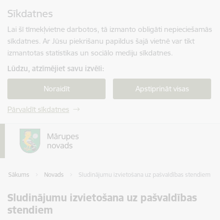
Pāriet uz lapas saturu
Sīkdatnes
Spied
lai meklētu
Enter
Lai šī tīmekļvietne darbotos, tā izmanto obligāti nepieciešamās
sīkdatnes. Ar Jūsu piekrišanu papildus šajā vietnē var tikt
izmantotas statistikas un sociālo mediju sīkdatnes.
Lūdzu, atzīmējiet savu izvēli:
Noraidīt
Apstiprināt visas
Pārvaldīt sīkdatnes
Sākums
Novads
Sludinājumu izvietošana uz pašvaldības stendiem
Sludinājumu izvietošana uz pašvaldības
stendiem