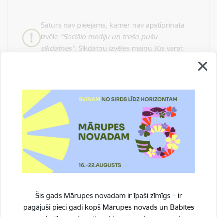
Saturs nav pieejams, kamēr nav apstiprināta
izvēle
“Sociālo mediju un trešo pušu
sīkdatnes”
. Sīkdatņu izvēles maiņu Jūs varat
veikt lapā
Sīkdatnes
.
Drukāt lapu
Dalīties
Šis gads Mārupes novadam ir īpaši zīmīgs – ir
pagājuši pieci gadi kopš Mārupes novads un Babītes