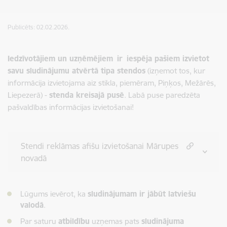
Publicēts: 02.02.2026.
Iedzīvotājiem un uzņēmējiem
ir
iespēja pašiem izvietot
savu sludinājumu atvērtā tipa stendos
(izņemot tos, kur
informācija izvietojama aiz stikla, piemēram, Piņķos, Mežārēs,
Liepezerā) -
stenda kreisajā pusē
. Labā puse paredzēta
pašvaldības informācijas izvietošanai!
Stendi reklāmas afišu izvietošanai Mārupes
novadā
Lūgums ievērot, ka
sludinājumam ir jābūt latviešu
valodā
.
Par saturu
atbildību
uzņemas pats
sludinājuma