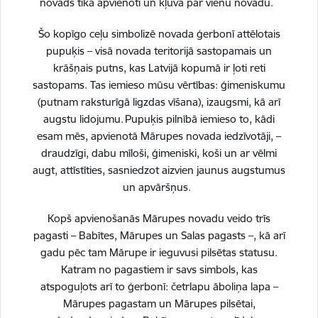
novads tika apvienoti un kļuva par vienu novadu.
Šo kopīgo ceļu simbolizē novada ģerbonī attēlotais
pupuķis – visā novada teritorijā sastopamais un
krāšņais putns, kas Latvijā kopumā ir ļoti reti
sastopams. Tas iemieso mūsu vērtības: ģimeniskumu
(putnam raksturīgā ligzdas vīšana), izaugsmi, kā arī
augstu lidojumu. Pupuķis pilnībā iemieso to, kādi
Vai šī informācija bija noderīga?
esam mēs, apvienotā Mārupes novada iedzīvotāji, –
draudzīgi, dabu mīloši, ģimeniski, koši un ar vēlmi
Sniegt atsauksmi
augt, attīstīties, sasniedzot aizvien jaunus augstumus
un apvāršņus.
Kopš apvienošanās Mārupes novadu veido trīs
pagasti – Babītes, Mārupes un Salas pagasts –, kā arī
Esi pirmais, kurš uzzina!
gadu pēc tam Mārupe ir ieguvusi pilsētas statusu.
Katram no pagastiem ir savs simbols, kas
Piesakies jaunumu saņemšanai savā e-pastā.
atspoguļots arī to ģerbonī: četrlapu āboliņa lapa –
Mārupes pagastam un Mārupes pilsētai,