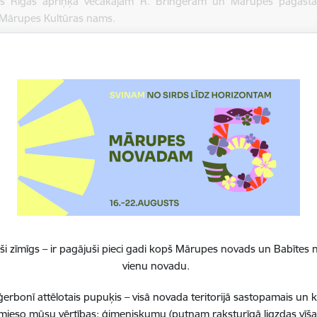
ies Rīgas apriņķa vecākajam R. Bringeram un Mārupes pagasta
 Mārupes Kultūras nams.
i zīmīgs – ir pagājuši pieci gadi kopš Mārupes novads un Babītes n
vienu novadu.
erbonī attēlotais pupuķis – visā novada teritorijā sastopamais un 
 iemieso mūsu vērtības: ģimeniskumu (putnam raksturīgā ligzdas vīša