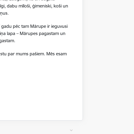
gi, dabu mīloši, ģimeniski, koši un
ršņus.
ī gadu pēc tam Mārupe ir ieguvusi
boliņa lapa – Mārupes pagastam un
pagastam.
ā stāstu par mums pašiem. Mēs esam