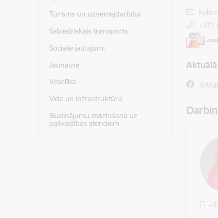
E-pas
kultu
Tūrisms un uzņēmējdarbība
+371
Sabiedriskais transports
Sociālie jautājumi
Aktuālā
Jaunatne
Veselība
@Mar
Vide un infrastruktūra
Darbin
Sludinājumu izvietošana uz
pašvaldības stendiem
+3