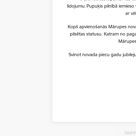
lidojumu. Pupuķis pilnībā iemieso 
ar vē
Kopš apvienošanās Mārupes novadu
Telp
pilsētas statusu. Katram no paga
Mārupes 
Svinot novada piecu gadu jubileju
Kolektī
Jauk
Sievi
Jaun