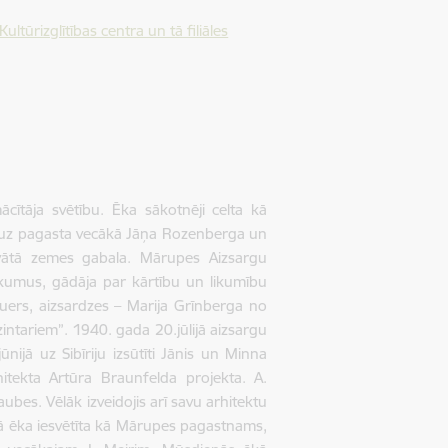
ūrizglītības centra un tā filiāles
tāja svētību. Ēka sākotnēji celta kā
 uz pagasta vecākā Jāņa Rozenberga un
vātā zemes gabala. Mārupes Aizsargu
ākumus, gādāja par kārtību un likumību
auers, aizsardzes – Marija Grīnberga no
ntariem”. 1940. gada 20.jūlijā aizsargu
ūnijā uz Sibīriju izsūtīti Jānis un Minna
tekta Artūra Braunfelda projekta. A.
ubes. Vēlāk izveidojis arī savu arhitektu
rtā ēka iesvētīta kā Mārupes pagastnams,