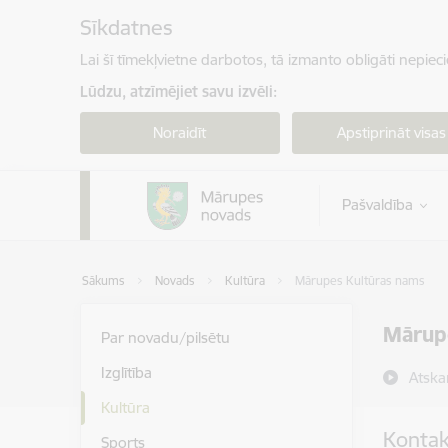
Pāriet uz lapas saturu
Sīkdatnes
Lai šī tīmekļvietne darbotos, tā izmanto obligāti nepiec
Lūdzu, atzīmējiet savu izvēli:
Noraidīt
Apstiprināt visas
Pašvaldība
Sākums
Novads
Kultūra
Mārupes Kultūras nams
Mārup
Par novadu/pilsētu
Izglītība
Atska
Kultūra
Kontak
Sports