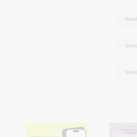
Vesel
Senio
Seni