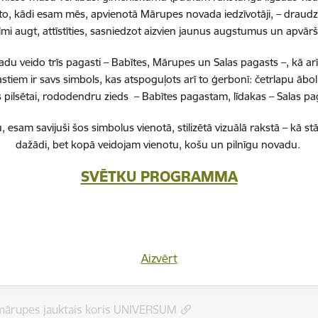
to, kādi esam mēs, apvienotā Mārupes novada iedzīvotāji, – draudzī
lmi augt, attīstīties, sasniedzot aizvien jaunus augstumus un apvā
 veido trīs pagasti – Babītes, Mārupes un Salas pagasts –, kā ar
u noma pasākumiem
stiem ir savs simbols, kas atspoguļots arī to ģerbonī: četrlapu ā
pilsētai, rododendru zieds – Babītes pagastam, līdakas – Salas 
, esam savijuši šos simbolus vienotā, stilizētā vizuālā rakstā – k
vi
dažādi, bet kopā veidojam vienotu, košu un pilnīgu novadu.
SVĒTKU PROGRAMMA
tais koris MĀRUPE
ešu senioru koris NOKTIRNE
Aizvērt
mārupes jauktais koris UNIVERSUM