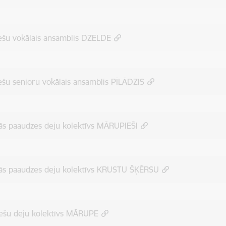
ešu vokālais ansamblis DZELDE
ešu senioru vokālais ansamblis PĪLĀDZIS
ās paaudzes deju kolektīvs MĀRUPIEŠI
jās paaudzes deju kolektīvs KRUSTU ŠĶĒRSU
iešu deju kolektīvs MĀRUPE