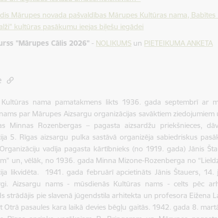
dis Mārupes novada pašvaldības Mārupes Kultūras nama, Babītes Kult
alži" kultūras pasākumu ieejas biļešu iegādei
rss "Mārupes Cālis 2026"
-
NOLIKUMS
un
PIETEIKUMA ANKETA
e
Kultūras nama pamatakmens likts 1936. gada septembrī ar mācī
 nams par Mārupes Aizsargu organizācijas savāktiem ziedojumiem
vas Minnas Rozenbergas – pagasta aizsardžu priekšnieces, dā
ija 5. Rīgas aizsargu pulka sastāvā organizēja sabiedriskus pas
Organizāciju vadīja pagasta kārtībnieks (no 1919. gada) Jānis Št
em” un, vēlāk, no 1936. gada Minna Mizone-Rozenberga no “Lieldzi
ija likvidēta. 1941. gada februārī apcietināts Jānis Štauers, 14. j
gi. Aizsargu nams - mūsdienās Kultūras nams - celts pēc arhi
s strādājis pie slavenā jūgendstila arhitekta un profesora Eižena La
et Otrā pasaules kara laikā devies bēgļu gaitās. 1942. gada 8. ma