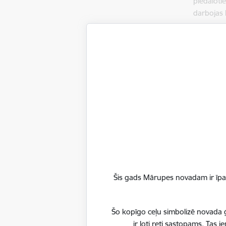
piedalot
darbojas
Šis gads Mārupes novadam ir īpaš
Šo kopīgo ceļu simbolizē novada ģ
ir ļoti reti sastopams. Tas