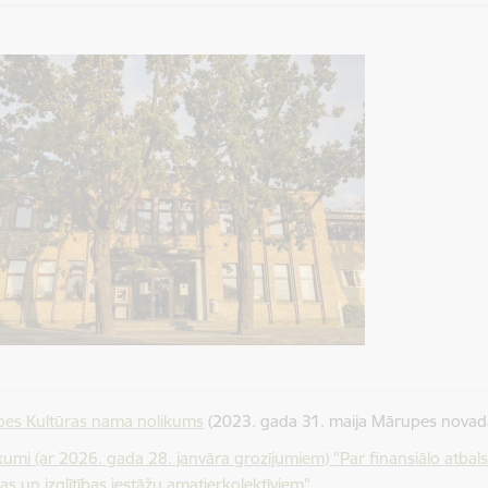
es Kultūras nama nolikums
(2023. gada 31. maija Mārupes novad
kumi (ar 2026. gada 28. janvāra grozījumiem) "Par finansiālo atba
as un izglītības iestāžu amatierkolektīviem"