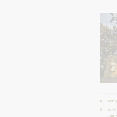
Mārup
Notei
kultūr