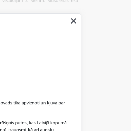
 vecākajam J. Meirim. Mūsdienās ēkā
ovads tika apvienoti un kļuva par
krāšņais putns, kas Latvijā kopumā
na), izaugsmi, kā arī augstu