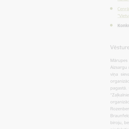
Cenrā
"Vietv
Konku
Vēstur
Mārupes 
Aizsargu
viņa sie
organizāc
pagastā. 
“Zaļkalni
organizāc
Rozenber
Braunfeld
biroju, b