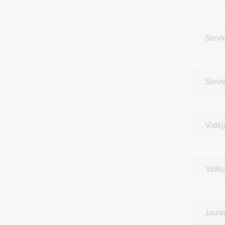
Sievi
Sievi
Vidēj
Vidē
Jaun