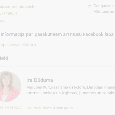
ts:
Daugavas ie
ras.nams@marupe.lv
Mārupes nov
 67149864
 informācija par pasākumiem arī mūsu Facebook lapā
upesnovadsKultura
ieki
Ira Dūduma
Mārupes Kultūras nama direktore,
Darbojas Finanš
tūrisma komitejā un Izglītības, jaunatnes un sociālo 
71 29211645
E-pasts:
ira.duduma@marupe.lv