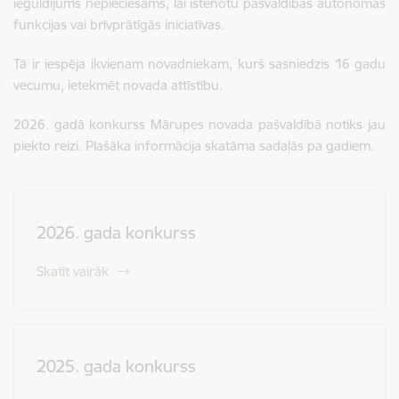
ieguldījums nepieciešams, lai īstenotu pašvaldības autonomās
funkcijas vai brīvprātīgās iniciatīvas.
Tā ir iespēja ikvienam novadniekam, kurš sasniedzis 16 gadu
vecumu, ietekmēt novada attīstību.
2026. gadā konkurss Mārupes novada pašvaldībā notiks jau
piekto reizi. Plašāka informācija skatāma sadaļās pa gadiem.
2026. gada konkurss
Skatīt vairāk
2025. gada konkurss