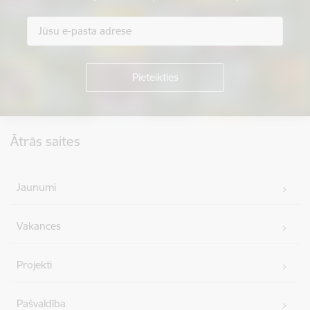
Kājene
Ātrās saites
Jaunumi
Vakances
Projekti
Pašvaldība