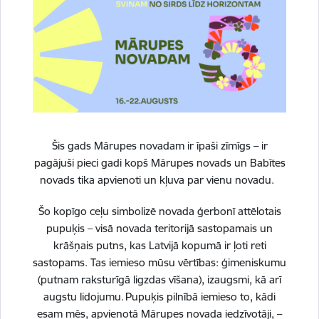
Skatīt vairāk
Atbalstīto ideju realizācijas gaita
Skatīt vairāk
Šis gads Mārupes novadam ir īpaši zīmīgs – ir
pagājuši pieci gadi kopš Mārupes novads un Babītes
novads tika apvienoti un kļuva par vienu novadu.
Drukāt lapu
Šo kopīgo ceļu simbolizē novada ģerbonī attēlotais
pupuķis – visā novada teritorijā sastopamais un
Dalīties
krāšņais putns, kas Latvijā kopumā ir ļoti reti
sastopams. Tas iemieso mūsu vērtības: ģimeniskumu
(putnam raksturīgā ligzdas vīšana), izaugsmi, kā arī
augstu lidojumu. Pupuķis pilnībā iemieso to, kādi
esam mēs, apvienotā Mārupes novada iedzīvotāji, –