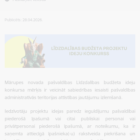
Publicēts: 28.04.2026.
Mārupes novada pašvaldības Līdzdalības budžeta ideju
konkursa mērķis ir veicināt sabiedrības iesaisti pašvaldības
administratīvās teritorijas attīstības jautājumu izlemšanā.
Iedzīvotāju projektu idejas paredz ieguldījumu pašvaldībai
piederošā īpašumā vai citai publiskai personai vai
privātpersonai piederošā īpašumā, ar noteikumu, ka ir
saņemta attiecīgā īpašnieka(-u) rakstveida piekrišana un