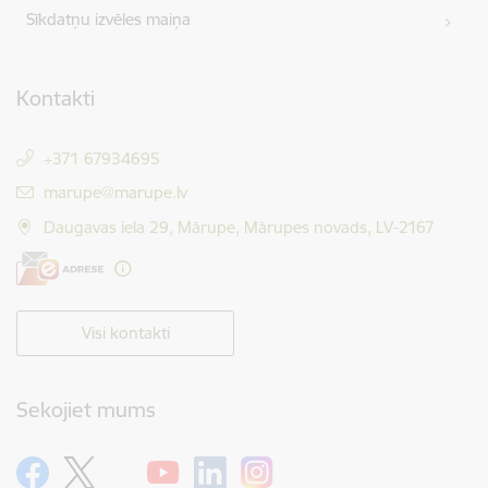
Sīkdatņu izvēles maiņa
Kontakti
+371 67934695
E-pasts:
marupe@marupe.lv
Daugavas iela 29, Mārupe, Mārupes novads, LV-2167
Visi kontakti
Sekojiet mums