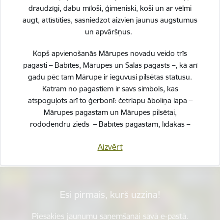
draudzīgi, dabu mīloši, ģimeniski, koši un ar vēlmi
augt, attīstīties, sasniedzot aizvien jaunus augstumus
un apvāršņus.
Kopš apvienošanās Mārupes novadu veido trīs
pagasti – Babītes, Mārupes un Salas pagasts –, kā arī
gadu pēc tam Mārupe ir ieguvusi pilsētas statusu.
Katram no pagastiem ir savs simbols, kas
atspoguļots arī to ģerbonī: četrlapu āboliņa lapa –
Vai šī informācija bija noderīga?
Mārupes pagastam un Mārupes pilsētai,
rododendru zieds – Babītes pagastam, līdakas –
Salas pagastam.
Sniegt atsauksmi
Aizvērt
Svinot novada piecu gadu jubileju, esam savijuši šos
simbolus vienotā, stilizētā vizuālā rakstā – kā stāstu
par mums pašiem. Mēs esam dažādi, bet kopā
veidojam vienotu, košu un pilnīgu novadu.
Esi pirmais, kurš uzzina!
SVĒTKU PROGRAMMA
Piesakies jaunumu saņemšanai savā e-pastā.