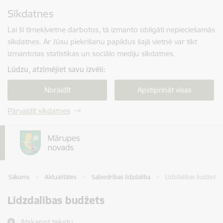
Pāriet uz lapas saturu
Sīkdatnes
Spied
lai meklētu
Enter
Lai šī tīmekļvietne darbotos, tā izmanto obligāti nepieciešamās
sīkdatnes. Ar Jūsu piekrišanu papildus šajā vietnē var tikt
izmantotas statistikas un sociālo mediju sīkdatnes.
Lūdzu, atzīmējiet savu izvēli:
Noraidīt
Apstiprināt visas
Pārvaldīt sīkdatnes
Sākums
Aktualitātes
Sabiedrības līdzdalība
Līdzdalības budžets
Līdzdalības budžets
Atskaņot tekstu