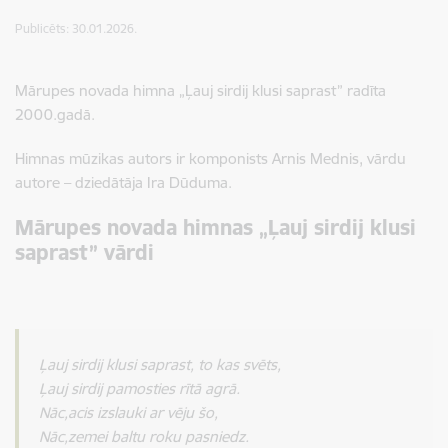
Publicēts: 30.01.2026.
Mārupes novada himna „Ļauj sirdij klusi saprast” radīta
2000.gadā.
Himnas mūzikas autors ir komponists Arnis Mednis, vārdu
autore – dziedātāja Ira Dūduma.
Mārupes novada himnas „Ļauj sirdij klusi
saprast” vārdi
Ļauj sirdij klusi saprast, to kas svēts,
Ļauj sirdij pamosties rītā agrā.
Nāc,acis izslauki ar vēju šo,
Nāc,zemei baltu roku pasniedz.