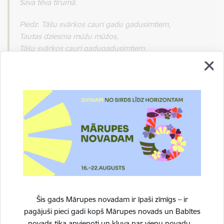
Sava tēva tīrumā.
Piedz. Tāšu svārkos cauri gadu gadusimtiem,
Tautas dziesma mūžu mūžos,
Tāšu svārkos cauri gadugadusimtiem,
Tautas dziesma nāks līdz.
Drukāt lapu
Dalīties
Šis gads Mārupes novadam ir īpaši zīmīgs – ir
pagājuši pieci gadi kopš Mārupes novads un Babītes
novads tika apvienoti un kļuva par vienu novadu.