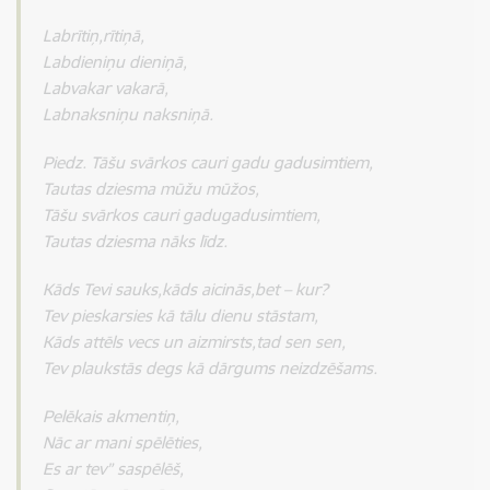
Labrītiņ,rītiņā,
Labdieniņu dieniņā,
Labvakar vakarā,
Labnaksniņu naksniņā.
Piedz. Tāšu svārkos cauri gadu gadusimtiem,
Tautas dziesma mūžu mūžos,
Tāšu svārkos cauri gadugadusimtiem,
Tautas dziesma nāks līdz.
Kāds Tevi sauks,kāds aicinās,bet – kur?
Tev pieskarsies kā tālu dienu stāstam,
Kāds attēls vecs un aizmirsts,tad sen sen,
Tev plaukstās degs kā dārgums neizdzēšams.
Pelēkais akmentiņ,
Nāc ar mani spēlēties,
Es ar tev” saspēlēš,