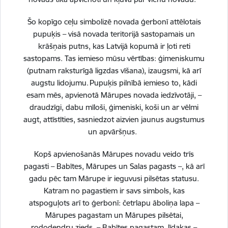
Šo kopīgo ceļu simbolizē novada ģerbonī attēlotais
pupuķis – visā novada teritorijā sastopamais un
krāšņais putns, kas Latvijā kopumā ir ļoti reti
sastopams. Tas iemieso mūsu vērtības: ģimeniskumu
(putnam raksturīgā ligzdas vīšana), izaugsmi, kā arī
Vai šī informācija bija noderīga?
augstu lidojumu. Pupuķis pilnībā iemieso to, kādi
esam mēs, apvienotā Mārupes novada iedzīvotāji, –
draudzīgi, dabu mīloši, ģimeniski, koši un ar vēlmi
Sniegt atsauksmi
augt, attīstīties, sasniedzot aizvien jaunus augstumus
un apvāršņus.
Kopš apvienošanās Mārupes novadu veido trīs
pagasti – Babītes, Mārupes un Salas pagasts –, kā arī
Esi pirmais, kurš uzzina!
gadu pēc tam Mārupe ir ieguvusi pilsētas statusu.
Katram no pagastiem ir savs simbols, kas
Piesakies jaunumu saņemšanai savā e-pastā.
atspoguļots arī to ģerbonī: četrlapu āboliņa lapa –
Mārupes pagastam un Mārupes pilsētai,
rododendru zieds – Babītes pagastam, līdakas –