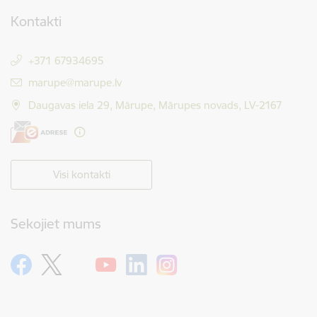
Kontakti
+371 67934695
E-pasts:
marupe@marupe.lv
Daugavas iela 29, Mārupe, Mārupes novads, LV-2167
Visi kontakti
Sekojiet mums