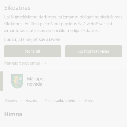
Pāriet uz lapas saturu
Sīkdatnes
Spied
lai meklētu
Enter
Lai šī tīmekļvietne darbotos, tā izmanto obligāti nepieciešamās
sīkdatnes. Ar Jūsu piekrišanu papildus šajā vietnē var tikt
izmantotas statistikas un sociālo mediju sīkdatnes.
Lūdzu, atzīmējiet savu izvēli:
Noraidīt
Apstiprināt visas
Pārvaldīt sīkdatnes
Sākums
Novads
Par novadu/pilsētu
Himna
Himna