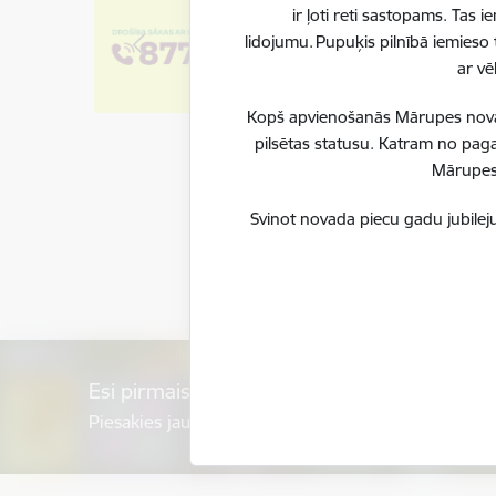
ir ļoti reti sastopams. Tas
lidojumu. Pupuķis pilnībā iemieso 
ar vē
Kopš apvienošanās Mārupes novadu
pilsētas statusu. Katram no paga
Mārupes 
Svinot novada piecu gadu jubileju
Esi pirmais, kurš uzzina!
Piesakies jaunumu saņemšanai savā e-pastā.