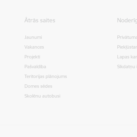
Kājene
Ātrās saites
Noderīg
Jaunumi
Privātuma
Vakances
Piekļūsta
Projekti
Lapas kar
Pašvaldība
Sīkdatņu 
Teritorijas plānojums
Domes sēdes
Skolēnu autobusi