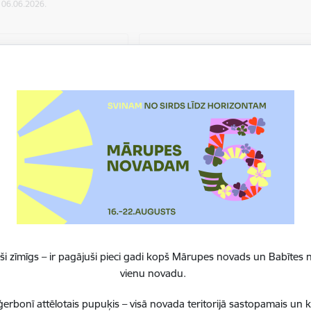
: 06.06.2026.
sskolas izglītības
Pamata un vidējās
ādēs
izglītības iestādēs
mācija par
Informācija par
inansējuma pieprasīšanu
līdzfinansējuma pieprasīšanu
ešķiršanu, līgumiestāžu
un piešķiršanu
sts
Skatīt vairāk
 vairāk
i zīmīgs – ir pagājuši pieci gadi kopš Mārupes novads un Babītes n
vienu novadu.
erbonī attēlotais pupuķis – visā novada teritorijā sastopamais un 