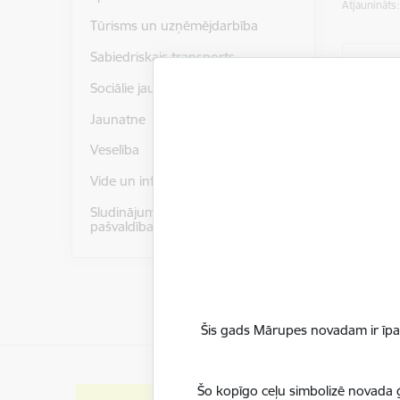
Atjaunināts
Tūrisms un uzņēmējdarbība
Sabiedriskais transports
Pirm
Sociālie jautājumi
iest
Jaunatne
Infor
Veselība
līdzf
Vide un infrastruktūra
un pi
sarak
Sludinājumu izvietošana uz
pašvaldības stendiem
Skatīt
Šis gads Mārupes novadam ir īpaš
Šo kopīgo ceļu simbolizē novada ģ