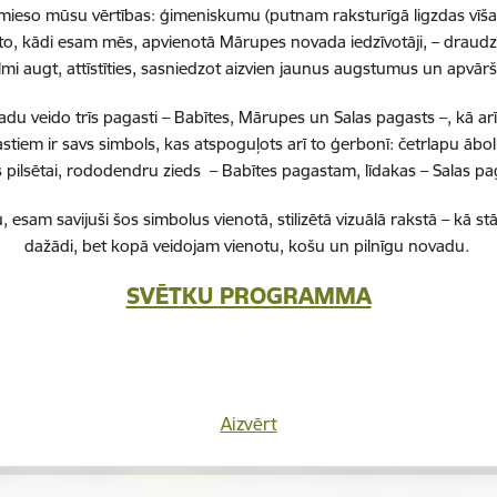
 iemieso mūsu vērtības: ģimeniskumu (putnam raksturīgā ligzdas vīša
to, kādi esam mēs, apvienotā Mārupes novada iedzīvotāji, – draudzī
lmi augt, attīstīties, sasniedzot aizvien jaunus augstumus un apvā
 veido trīs pagasti – Babītes, Mārupes un Salas pagasts –, kā ar
stiem ir savs simbols, kas atspoguļots arī to ģerbonī: četrlapu ā
pilsētai, rododendru zieds – Babītes pagastam, līdakas – Salas 
Vai šī informācija bija noderīga?
, esam savijuši šos simbolus vienotā, stilizētā vizuālā rakstā – k
dažādi, bet kopā veidojam vienotu, košu un pilnīgu novadu.
Sniegt atsauksmi
SVĒTKU PROGRAMMA
Aizvērt