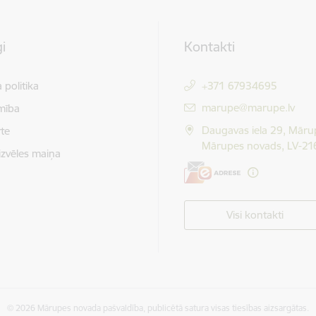
i
Kontakti
 politika
+371 67934695
E-pasts:
marupe@marupe.lv
mība
Daugavas iela 29, Māru
te
Mārupes novads, LV-21
izvēles maiņa
Visi kontakti
© 2026 Mārupes novada pašvaldība, publicētā satura visas tiesības aizsargātas.