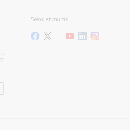
Sekojiet mums
pe,
67