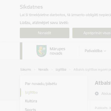
Pāriet uz lapas saturu
Sīkdatnes
Lai šī tīmekļvietne darbotos, tā izmanto obligāti nepiec
Lūdzu, atzīmējiet savu izvēli:
Noraidīt
Apstiprināt visas
Pašvaldība
Sākums
Novads
Izglītība
Atbalsts izglītības ieguvei p
Atbals
Par novadu/pilsētu
Izglītība
Atska
Kultūra
Publicēts: 
Sports