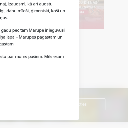
na), izaugsmi, kā arī augstu
gi, dabu mīloši, ģimeniski, koši un
ršņus.
ī gadu pēc tam Mārupe ir ieguvusi
boliņa lapa – Mārupes pagastam un
pagastam.
ā stāstu par mums pašiem. Mēs esam