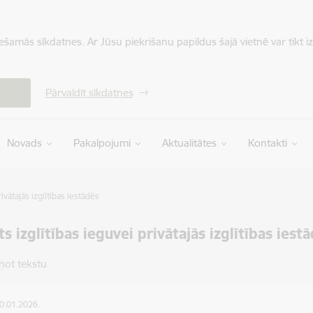
iešamās sīkdatnes. Ar Jūsu piekrišanu papildus šajā vietnē var tikt i
Pārvaldīt sīkdatnes
Novads
Pakalpojumi
Aktualitātes
Kontakti
rivātajās izglītības iestādēs
ts izglītības ieguvei privātajās izglītības iest
ņot tekstu
30.01.2026.