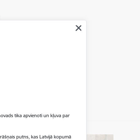
ovads tika apvienoti un kļuva par
krāšņais putns, kas Latvijā kopumā