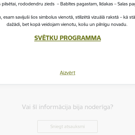
pilsētai, rododendru zieds – Babītes pagastam, līdakas – Salas 
, esam savijuši šos simbolus vienotā, stilizētā vizuālā rakstā – k
dažādi, bet kopā veidojam vienotu, košu un pilnīgu novadu.
SVĒTKU PROGRAMMA
Aizvērt
Vai šī informācija bija noderīga?
Sniegt atsauksmi