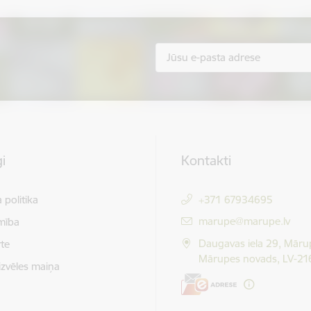
i
Kontakti
 politika
+371 67934695
E-pasts:
marupe@marupe.lv
mība
Daugavas iela 29, Māru
te
Mārupes novads, LV-21
izvēles maiņa