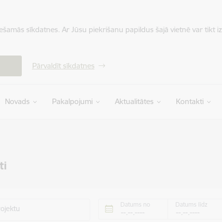
iešamās sīkdatnes. Ar Jūsu piekrišanu papildus šajā vietnē var tikt i
Pārvaldīt sīkdatnes
Novads
Pakalpojumi
Aktualitātes
Kontakti
ti
Datums no
Datums līdz
rojektu