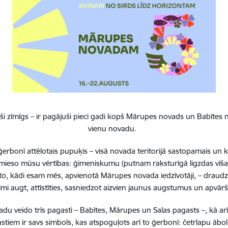
testēšana Lapsu ci
Statuss:
Īstenošanā
21.01.2026.
ERAF
Mobi
27.05.2026."Transports 
laikā izmantots vairāk ne
(RPR) uzsācis pirmo pilot
īstenošanu reģionā – Mā
i zīmīgs – ir pagājuši pieci gadi kopš Mārupes novads un Babītes n
Reģionāla mēroga ve
vienu novadu.
Mārupes novadā
erbonī attēlotais pupuķis – visā novada teritorijā sastopamais un 
Statuss:
Īstenošanā
 iemieso mūsu vērtības: ģimeniskumu (putnam raksturīgā ligzdas vīša
21.01.2026.
AF
Mobili
to, kādi esam mēs, apvienotā Mārupes novada iedzīvotāji, – draudzī
23.03.2026.Pabeigti būvn
lmi augt, attīstīties, sasniedzot aizvien jaunus augstumus un apvā
veloinfrastruktūras izbū
novada pašvaldība ar Atv
 veido trīs pagasti – Babītes, Mārupes un Salas pagasts –, kā ar
līdzfinansējumu 2 877 000
stiem ir savs simbols, kas atspoguļots arī to ģerbonī: četrlapu ā