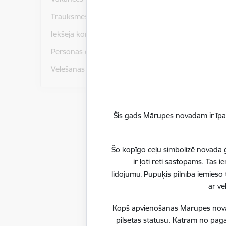
Trauksmes celšana
Iekšējā kontroles sistēma
Personas datu aizsardzība
Vēlēšanas
Šis gads Mārupes novadam ir īpaš
Šo kopīgo ceļu simbolizē novada ģ
ir ļoti reti sastopams. Tas
lidojumu. Pupuķis pilnībā iemieso 
ar vē
Kopš apvienošanās Mārupes novadu
pilsētas statusu. Katram no paga