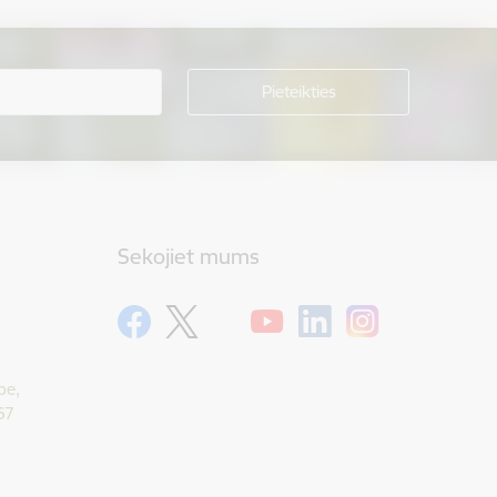
Sekojiet mums
pe,
67