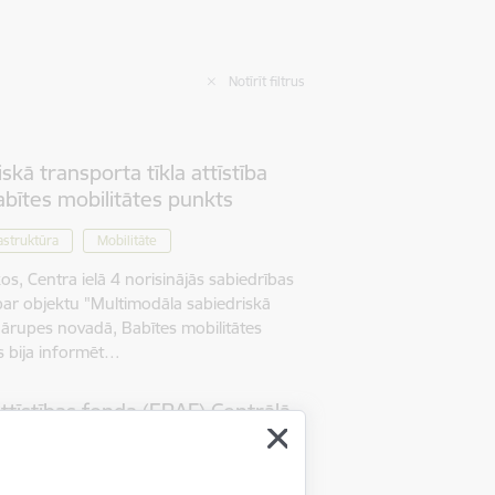
Notīrīt filtrus
kā transporta tīkla attīstība
bītes mobilitātes punkts
astruktūra
Mobilitāte
os, Centra ielā 4 norisinājās sabiedrības
r objektu "Multimodāla sabiedriskā
 Mārupes novadā, Babītes mobilitātes
 bija informēt…
ttīstības fonda (ERAF) Centrālā
ona programmas
jekta "Ilgtspējīga lauku
 mobilitātes risinājumu