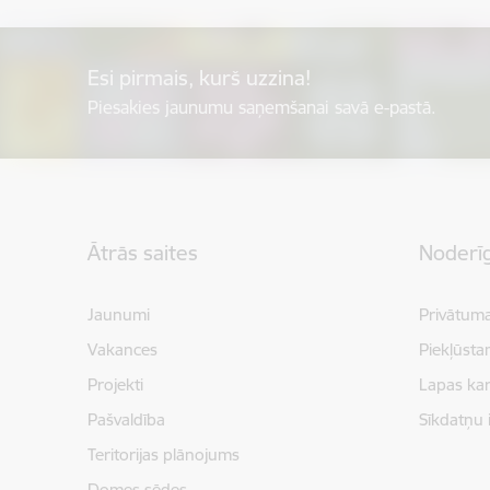
Esi pirmais, kurš uzzina!
Piesakies jaunumu saņemšanai savā e-pastā.
Kājene
Ātrās saites
Noderīg
Jaunumi
Privātuma
Vakances
Piekļūsta
Projekti
Lapas kar
Pašvaldība
Sīkdatņu 
Teritorijas plānojums
Domes sēdes