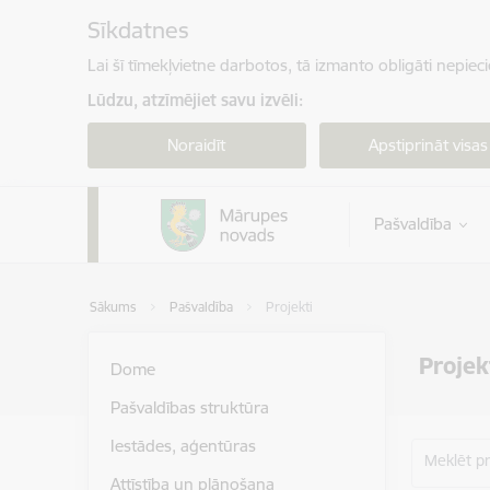
Pāriet uz lapas saturu
Sīkdatnes
Lai šī tīmekļvietne darbotos, tā izmanto obligāti nepiec
Lūdzu, atzīmējiet savu izvēli:
Noraidīt
Apstiprināt visas
Pašvaldība
Sākums
Pašvaldība
Projekti
Projek
Dome
Pašvaldības struktūra
Iestādes, aģentūras
Meklēt p
Attīstība un plānošana