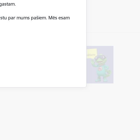
pagastam.
ā stāstu par mums pašiem. Mēs esam