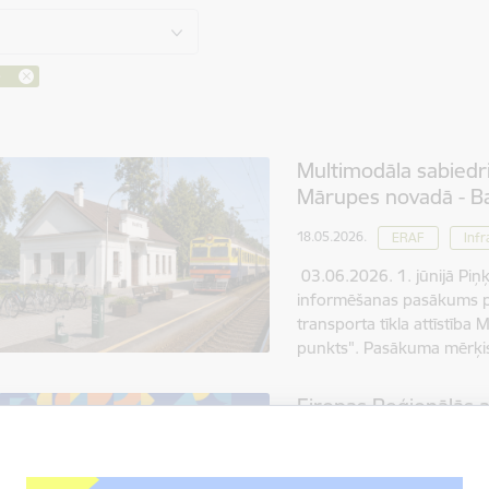
e
Multimodāla sabiedris
Mārupes novadā - Ba
18.05.2026.
ERAF
Infr
03.06.2026. 1. jūnijā Piņķ
informēšanas pasākums pa
transporta tīkla attīstība
punkts". Pasākuma mērķis
Eiropas Reģionālās a
Baltijas jūras reģi
2021.-2027.gadam pro
mobilitāte" (SuRuMo)