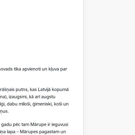
emā
litāte
pēc pieprasījuma" Lapsu ciemā mēneša
kā 100 reizesRīgas plānošanas reģions
projektu transportam pēc pieprasījuma
rupes novada Lapsu ciemā un Ķekavas…
ovads tika apvienoti un kļuva par
loinfrastruktūras izveide
krāšņais putns, kas Latvijā kopumā
na), izaugsmi, kā arī augstu
tāte
gi, dabu mīloši, ģimeniski, koši un
iecības darbi reģionāla mēroga
ršņus.
ves projektā Mārupes novadāMārupes
eseļošanas fonda
ī gadu pēc tam Mārupe ir ieguvusi
 eiro apmērā ir īstenojusi projektu …
boliņa lapa – Mārupes pagastam un