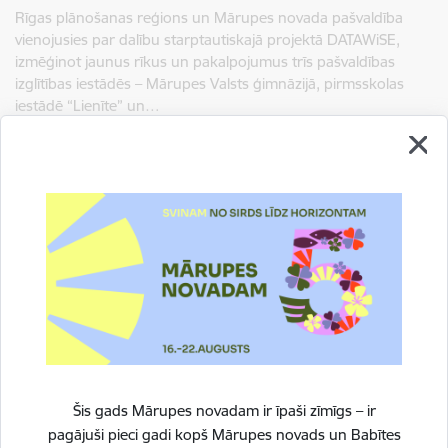
Rīgas plānošanas reģions un Mārupes novada pašvaldība
vienojusies par dalību starptautiskajā projektā DATAWiSE,
izmēģinot jaunus rīkus un pakalpojumus trīs pašvaldības
izglītības iestādēs – Mārupes Valsts ģimnāzijā, pirmsskolas
iestādē “Lienīte” un…
Šis gads Mārupes novadam ir īpaši zīmīgs – ir
POWERYOUTH
pagājuši pieci gadi kopš Mārupes novads un Babītes