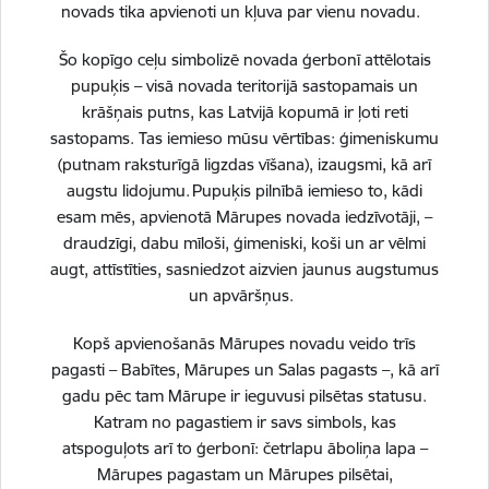
Statuss:
Īstenošanā
novads tika apvienoti un kļuva par vienu novadu.
21.01.2026.
Cits
Jaunieši
Šo kopīgo ceļu simbolizē novada ģerbonī attēlotais
pupuķis – visā novada teritorijā sastopamais un
[04.06.2026.] Projekta "POWERYOUTH" ietvaros aizvadīts
krāšņais putns, kas Latvijā kopumā ir ļoti reti
pasākums jauniešiem Šī gada 1.-2. jūnijā projekta
sastopams. Tas iemieso mūsu vērtības: ģimeniskumu
"POWERYOUTH" ietvaros aizvadīts pasākums “Kapacitātes
stiprināšanas programmas 2. cikls - jaunieši energo kopienu
(putnam raksturīgā ligzdas vīšana), izaugsmi, kā arī
līderi”. Pasākuma…
augstu lidojumu. Pupuķis pilnībā iemieso to, kādi
esam mēs, apvienotā Mārupes novada iedzīvotāji, –
draudzīgi, dabu mīloši, ģimeniski, koši un ar vēlmi
augt, attīstīties, sasniedzot aizvien jaunus augstumus
un apvāršņus.
Drukāt lapu
Kopš apvienošanās Mārupes novadu veido trīs
pagasti – Babītes, Mārupes un Salas pagasts –, kā arī
gadu pēc tam Mārupe ir ieguvusi pilsētas statusu.
Katram no pagastiem ir savs simbols, kas
atspoguļots arī to ģerbonī: četrlapu āboliņa lapa –
Mārupes pagastam un Mārupes pilsētai,