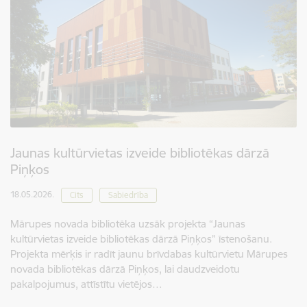
Jaunas kultūrvietas izveide bibliotēkas dārzā
Piņķos
18.05.2026.
Cits
Sabiedrība
Mārupes novada bibliotēka uzsāk projekta “Jaunas
kultūrvietas izveide bibliotēkas dārzā Piņķos” īstenošanu.
Projekta mērķis ir radīt jaunu brīvdabas kultūrvietu Mārupes
novada bibliotēkas dārzā Piņķos, lai daudzveidotu
pakalpojumus, attīstītu vietējos…