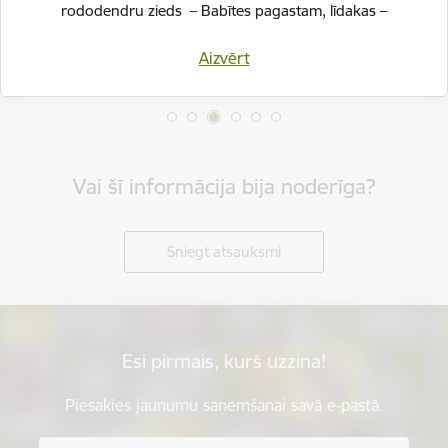
rododendru zieds – Babītes pagastam, līdakas –
Salas pagastam.
Aizvērt
Svinot novada piecu gadu jubileju, esam savijuši šos
simbolus vienotā, stilizētā vizuālā rakstā – kā stāstu
par mums pašiem. Mēs esam dažādi, bet kopā
veidojam vienotu, košu un pilnīgu novadu.
Vai šī informācija bija noderīga?
SVĒTKU PROGRAMMA
Sniegt atsauksmi
Esi pirmais, kurš uzzina!
Piesakies jaunumu saņemšanai savā e-pastā.