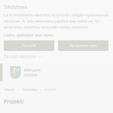
Pāriet uz lapas saturu
Sīkdatnes
Spied
lai meklētu
Enter
Lai šī tīmekļvietne darbotos, tā izmanto obligāti nepieciešamās
sīkdatnes. Ar Jūsu piekrišanu papildus šajā vietnē var tikt
izmantotas statistikas un sociālo mediju sīkdatnes.
Lūdzu, atzīmējiet savu izvēli:
Noraidīt
Apstiprināt visas
Pārvaldīt sīkdatnes
Sākums
Pašvaldība
Projekti
Projekti