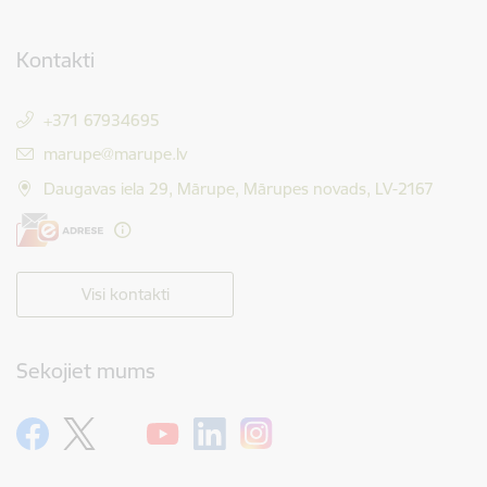
Kontakti
+371 67934695
E-pasts:
marupe@marupe.lv
Daugavas iela 29, Mārupe, Mārupes novads, LV-2167
Visi kontakti
Sekojiet mums