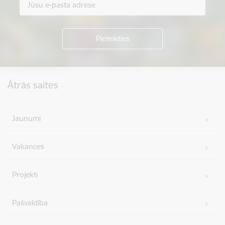
Kājene
Ātrās saites
Jaunumi
Vakances
Projekti
Pašvaldība