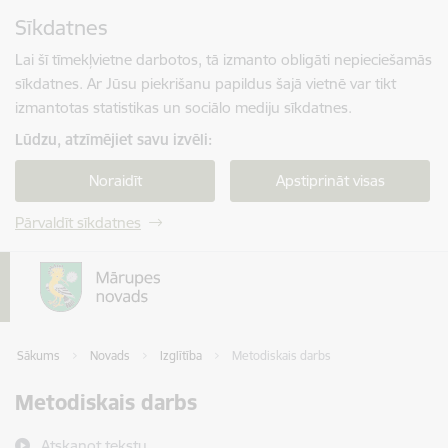
Pāriet uz lapas saturu
Sīkdatnes
Spied
lai meklētu
Enter
Lai šī tīmekļvietne darbotos, tā izmanto obligāti nepieciešamās
sīkdatnes. Ar Jūsu piekrišanu papildus šajā vietnē var tikt
izmantotas statistikas un sociālo mediju sīkdatnes.
Lūdzu, atzīmējiet savu izvēli:
Noraidīt
Apstiprināt visas
Pārvaldīt sīkdatnes
Sākums
Novads
Izglītība
Metodiskais darbs
Metodiskais darbs
Atskaņot tekstu