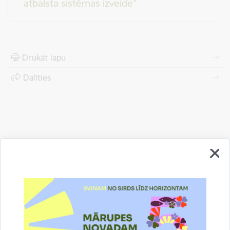
atbalsta sistēmas izveide"
Drukāt lapu
Dalīties