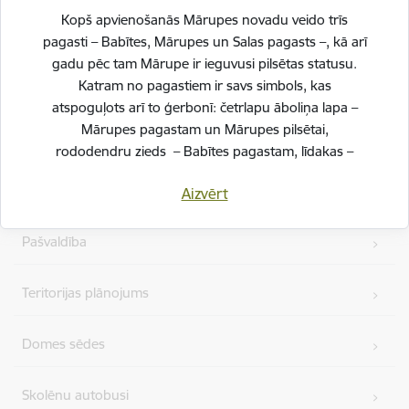
Kājene
Kopš apvienošanās Mārupes novadu veido trīs
Ātrās saites
pagasti – Babītes, Mārupes un Salas pagasts –, kā arī
gadu pēc tam Mārupe ir ieguvusi pilsētas statusu.
Katram no pagastiem ir savs simbols, kas
Jaunumi
atspoguļots arī to ģerbonī: četrlapu āboliņa lapa –
Mārupes pagastam un Mārupes pilsētai,
Vakances
rododendru zieds – Babītes pagastam, līdakas –
Salas pagastam.
Projekti
Aizvērt
Svinot novada piecu gadu jubileju, esam savijuši šos
simbolus vienotā, stilizētā vizuālā rakstā – kā stāstu
Pašvaldība
par mums pašiem. Mēs esam dažādi, bet kopā
veidojam vienotu, košu un pilnīgu novadu.
Teritorijas plānojums
SVĒTKU PROGRAMMA
Domes sēdes
Skolēnu autobusi