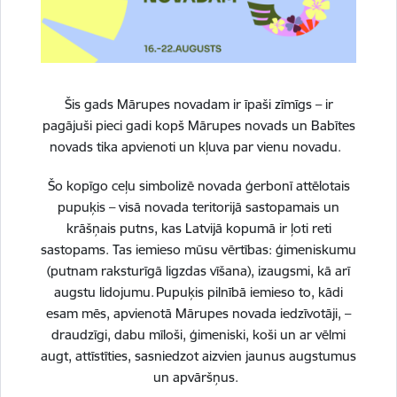
Vai šī informācija bija noderīga?
Sniegt atsauksmi
Šis gads Mārupes novadam ir īpaši zīmīgs – ir
pagājuši pieci gadi kopš Mārupes novads un Babītes
novads tika apvienoti un kļuva par vienu novadu.
Šo kopīgo ceļu simbolizē novada ģerbonī attēlotais
Esi pirmais, kurš uzzina!
pupuķis – visā novada teritorijā sastopamais un
krāšņais putns, kas Latvijā kopumā ir ļoti reti
Piesakies jaunumu saņemšanai savā e-pastā.
sastopams. Tas iemieso mūsu vērtības: ģimeniskumu
(putnam raksturīgā ligzdas vīšana), izaugsmi, kā arī
augstu lidojumu. Pupuķis pilnībā iemieso to, kādi
esam mēs, apvienotā Mārupes novada iedzīvotāji, –
draudzīgi, dabu mīloši, ģimeniski, koši un ar vēlmi
augt, attīstīties, sasniedzot aizvien jaunus augstumus
un apvāršņus.