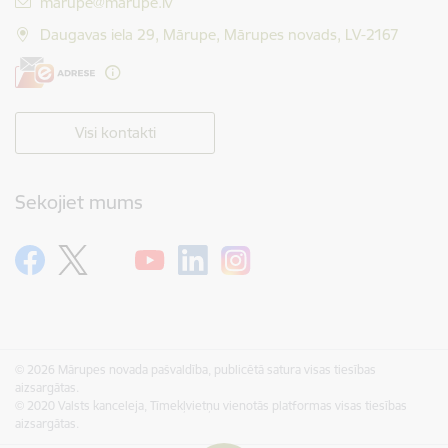
E-pasts:
marupe@marupe.lv
Daugavas iela 29, Mārupe, Mārupes novads, LV-2167
Visi kontakti
Sekojiet mums
© 2026 Mārupes novada pašvaldība, publicētā satura visas tiesības
aizsargātas.
© 2020 Valsts kanceleja, Tīmekļvietņu vienotās platformas visas tiesības
aizsargātas.