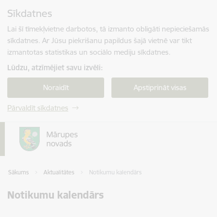
Pāriet uz lapas saturu
Sīkdatnes
Spied
lai meklētu
Enter
Lai šī tīmekļvietne darbotos, tā izmanto obligāti nepieciešamās
sīkdatnes. Ar Jūsu piekrišanu papildus šajā vietnē var tikt
izmantotas statistikas un sociālo mediju sīkdatnes.
Lūdzu, atzīmējiet savu izvēli:
Noraidīt
Apstiprināt visas
Pārvaldīt sīkdatnes
Sākums
Aktualitātes
Notikumu kalendārs
Notikumu kalendārs