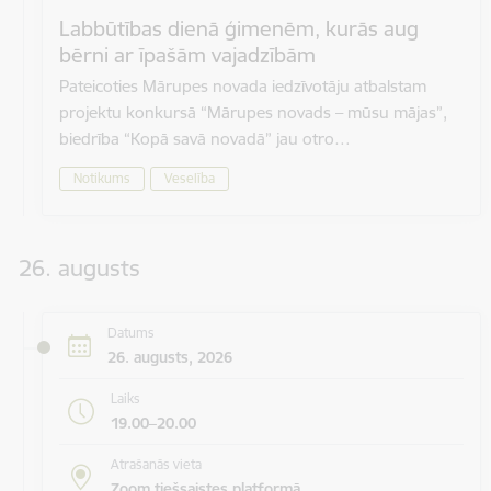
Labbūtības dienā ģimenēm, kurās aug
bērni ar īpašām vajadzībām
Pateicoties Mārupes novada iedzīvotāju atbalstam
projektu konkursā “Mārupes novads – mūsu mājas”,
biedrība “Kopā savā novadā” jau otro…
Notikums
Veselība
26. augusts
Datums
26. augusts, 2026
Laiks
19.00–20.00
Atrašanās vieta
Zoom tiešsaistes platformā