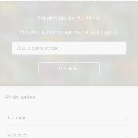
Esi pirmais, kurš uzzina!
Piesakies jaunumu saņemšanai savā e-pastā.
Kājene
Ātrās saites
Jaunumi
Vakances