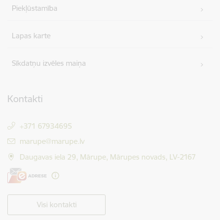
Piekļūstamība
Lapas karte
Sīkdatņu izvēles maiņa
Kontakti
+371 67934695
E-pasts:
marupe@marupe.lv
Daugavas iela 29, Mārupe, Mārupes novads, LV-2167
Visi kontakti