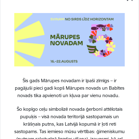
10. septembris
Datums
10. septembris, 2026
Laiks
18.00–19.00
Atrašanās vieta
Zoom tiešsaistes platformā
Šis gads Mārupes novadam ir īpaši zīmīgs – ir
pagājuši pieci gadi kopš Mārupes novads un Babītes
novads tika apvienoti un kļuva par vienu novadu.
Šo kopīgo ceļu simbolizē novada ģerbonī attēlotais
pupuķis – visā novada teritorijā sastopamais un
krāšņais putns, kas Latvijā kopumā ir ļoti reti
sastopams. Tas iemieso mūsu vērtības: ģimeniskumu
(putnam raksturīgā ligzdas vīšana), izaugsmi, kā arī