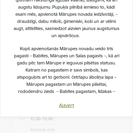
augstu lidojumu. Pupuķis pilnībā iemieso to, kādi
Bezmaksas tiešsaistes lekcija "Zīdīšanas
esam mēs, apvienotā Mārupes novada iedzīvotāji, –
noslēgšana"
draudzīgi, dabu mīloši, ģimeniski, koši un ar vēlmi
Aicinām topošos un jaunos vecākus piedalīties
augt, attīstīties, sasniedzot aizvien jaunus augstumus
bezmaksas tiešsaistes lekciju ciklā par zīdīšanu.
un apvāršņus.
Lekcijās būs iespēja uzzināt praktisku…
Kopš apvienošanās Mārupes novadu veido trīs
Veselība
pagasti – Babītes, Mārupes un Salas pagasts –, kā arī
gadu pēc tam Mārupe ir ieguvusi pilsētas statusu.
Katram no pagastiem ir savs simbols, kas
17. septembris
atspoguļots arī to ģerbonī: četrlapu āboliņa lapa –
Mārupes pagastam un Mārupes pilsētai,
rododendru zieds – Babītes pagastam, līdakas –
Datums
Salas pagastam.
17. septembris, 2026
Aizvērt
Svinot novada piecu gadu jubileju, esam savijuši šos
Laiks
simbolus vienotā, stilizētā vizuālā rakstā – kā stāstu
12.00–13.00
par mums pašiem. Mēs esam dažādi, bet kopā
Atrašanās vieta
veidojam vienotu, košu un pilnīgu novadu.