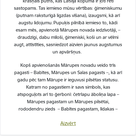
krāšņais putns, kas Latvijā kopumā ir ļoti reti
sastopams. Tas iemieso mūsu vērtības: ģimeniskumu
(putnam raksturīgā ligzdas vīšana), izaugsmi, kā arī
Sniegt atsauksmi
augstu lidojumu. Pupuķis pilnībā iemieso to, kādi
esam mēs, apvienotā Mārupes novada iedzīvotāji, –
draudzīgi, dabu mīloši, ģimeniski, koši un ar vēlmi
augt, attīstīties, sasniedzot aizvien jaunus augstumus
Esi pirmais, kurš uzzina!
un apvāršņus.
Piesakies jaunumu saņemšanai savā e-pastā.
Kopš apvienošanās Mārupes novadu veido trīs
pagasti – Babītes, Mārupes un Salas pagasts –, kā arī
gadu pēc tam Mārupe ir ieguvusi pilsētas statusu.
Katram no pagastiem ir savs simbols, kas
atspoguļots arī to ģerbonī: četrlapu āboliņa lapa –
Mārupes pagastam un Mārupes pilsētai,
rododendru zieds – Babītes pagastam, līdakas –
Salas pagastam.
Kājene
Aizvērt
Ātrās saites
Svinot novada piecu gadu jubileju, esam savijuši šos