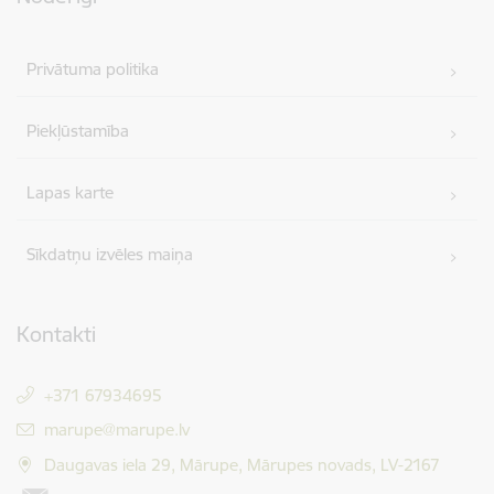
Privātuma politika
Piekļūstamība
Lapas karte
Sīkdatņu izvēles maiņa
Kontakti
+371 67934695
E-pasts:
marupe@marupe.lv
Daugavas iela 29, Mārupe, Mārupes novads, LV-2167