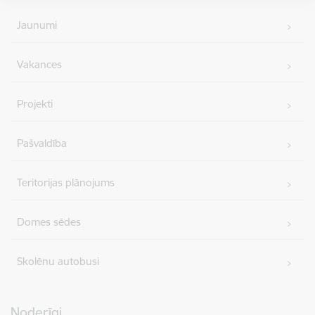
simbolus vienotā, stilizētā vizuālā rakstā – kā stāstu
par mums pašiem. Mēs esam dažādi, bet kopā
Jaunumi
veidojam vienotu, košu un pilnīgu novadu.
Vakances
SVĒTKU PROGRAMMA
Projekti
Pašvaldība
Teritorijas plānojums
Domes sēdes
Skolēnu autobusi
Noderīgi