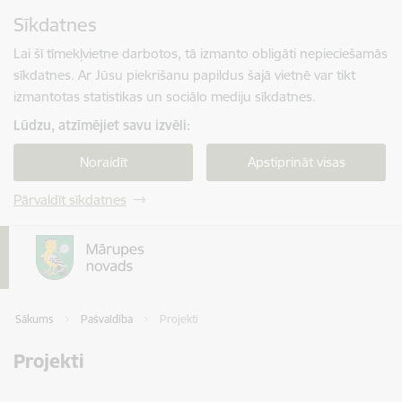
Pāriet uz lapas saturu
Sīkdatnes
Spied
lai meklētu
Enter
Lai šī tīmekļvietne darbotos, tā izmanto obligāti nepieciešamās
sīkdatnes. Ar Jūsu piekrišanu papildus šajā vietnē var tikt
izmantotas statistikas un sociālo mediju sīkdatnes.
Lūdzu, atzīmējiet savu izvēli:
Noraidīt
Apstiprināt visas
Pārvaldīt sīkdatnes
Sākums
Pašvaldība
Projekti
Projekti