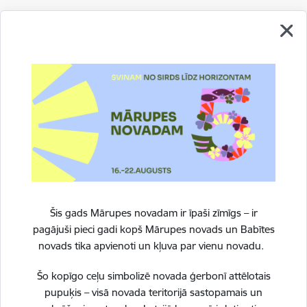
Drukāt lapu
Šis gads Mārupes novadam ir īpaši zīmīgs – ir
pagājuši pieci gadi kopš Mārupes novads un Babītes
novads tika apvienoti un kļuva par vienu novadu.
Šo kopīgo ceļu simbolizē novada ģerbonī attēlotais
pupuķis – visā novada teritorijā sastopamais un
Vai šī informācija bija noderīga?