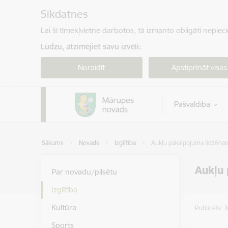
Pāriet uz lapas saturu
Sīkdatnes
Lai šī tīmekļvietne darbotos, tā izmanto obligāti nepiec
Lūdzu, atzīmējiet savu izvēli:
Noraidīt
Apstiprināt visas
Pašvaldība
Sākums
Novads
Izglītība
Aukļu pakalpojuma līdzfina
Aukļu 
Par novadu/pilsētu
Izglītība
Kultūra
Publicēts: 
Sports