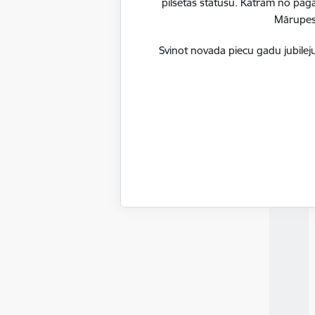
pilsētas statusu. Katram no paga
Mārupes n
Mārupes 
pakalpoju
Svinot novada piecu gadu jubileju
E-rēķinu v
Lai uzsāk