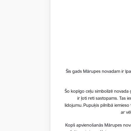
precizēts
pakalpoj
Būtiskākā
pakalpoju
līdzfina
izglītība
pašvaldīb
Līdz šim l
iestādē va
Šis gads Mārupes novadam ir īpaš
Mārupes 
pašvaldī
Šo kopīgo ceļu simbolizē novada ģ
izglītība
ir ļoti reti sastopams. Tas
lidojumu. Pupuķis pilnībā iemieso 
ar vē
E-rēķi
Kopš apvienošanās Mārupes novadu