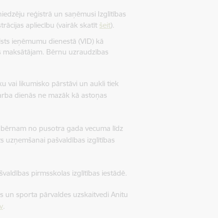
iedzēju reģistrā un saņēmusi Izglītības
ācijas apliecību (vairāk skatīt
šeit
).
lsts ieņēmumu dienestā (VID) kā
as maksātājam. Bērnu uzraudzības
vai likumisko pārstāvi un aukli tiek
arba dienās ne mazāk kā astoņas
 bērnam no pusotra gada vecuma līdz
ts uzņemšanai pašvaldības izglītības
valdības pirmsskolas izglītības iestādē.
s un sporta pārvaldes uzskaitvedi Anitu
v
.