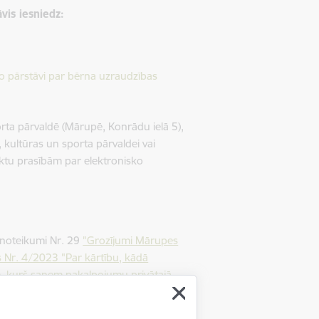
vis iesniedz:
o pārstāvi par bērna uzraudzības
rta pārvaldē (Mārupē, Konrādu ielā 5),
, kultūras un sporta pārvaldei vai
aktu prasībām par elektronisko
 noteikumi Nr. 29
"Grozījumi Mārupes
 Nr. 4/2023 "Par kārtību, kādā
, kurš saņem pakalpojumu privātajā
zības pakalpojuma sniedzēja"
.
ajos saistošajos noteikumos, piemēram,