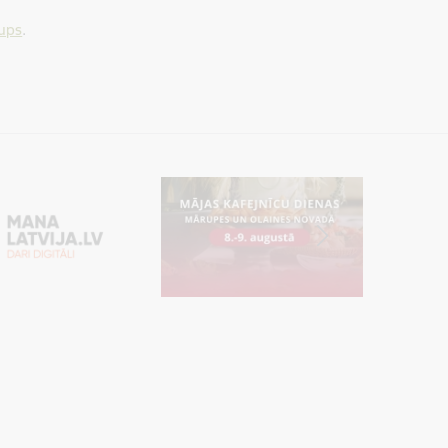
bups
.