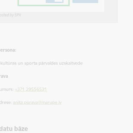
ersona:
s, kultūras un sporta pārvaldes uzskaitvede
rava
numurs:
+371 29556531
adrese:
anita.purava@marupe.lv
datu bāze