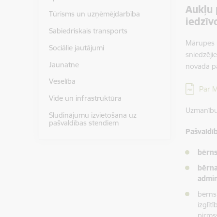
Aukļu 
Tūrisms un uzņēmējdarbība
iedzīv
Sabiedriskais transports
Mārupes n
Sociālie jautājumi
sniedzēji
Jaunatne
novada p
Veselība
Lejupielā
Par M
Vide un infrastruktūra
Uzmanīb
Sludinājumu izvietošana uz
pašvaldības stendiem
Pašvaldī
bērns
bērna
admin
bērns
izglī
pirmss