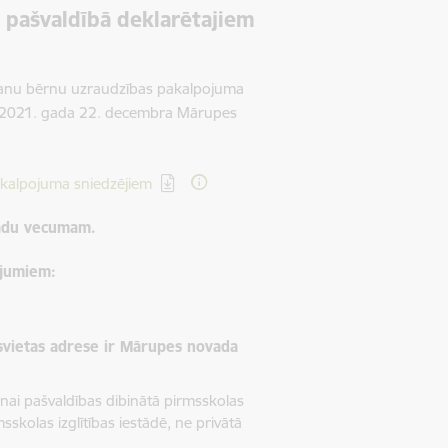
 pašvaldībā deklarētajiem
ršanu bērnu uzraudzības pakalpojuma
 2021. gada 22. decembra Mārupes
akalpojuma sniedzējiem
 gadu vecumam.
ījumiem:
svietas adrese ir Mārupes novada
nai pašvaldības dibinātā pirmsskolas
skolas izglītības iestādē, ne privātā