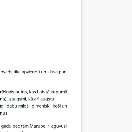
tās pirmsskolas izglītības iestādes
uma pie privātā bērnu uzraudzības
ā nosaka, ka
pašvaldības
novada pašvaldības pirmsskolas
s privātajā izglītības iestādē, vai citas
ītības iestādē, privātajā izglītības
ovads tika apvienoti un kļuva par
ārtību, kādā Mārupes novada
 pakalpojumu privātajā pirmsskolas
krāšņais putns, kas Latvijā kopumā
akalpojuma sniedzēja
"
na), izaugsmi, kā arī augstu
gi, dabu mīloši, ģimeniski, koši un
ršņus.
ī gadu pēc tam Mārupe ir ieguvusi