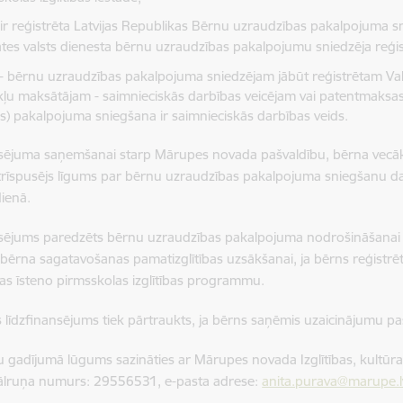
 ir reģistrēta Latvijas Republikas Bērnu uzraudzības pakalpojuma sn
ātes valsts dienesta bērnu uzraudzības pakalpojumu sniedzēja reģistr
i- bērnu uzraudzības pakalpojuma sniedzējam jābūt reģistrētam Va
ļu maksātājam - saimnieciskās darbības veicējam vai patentmaks
es) pakalpojuma sniegšana ir saimnieciskās darbības veids.
sējuma saņemšanai starp Mārupes novada pašvaldību, bērna vecāku 
trīspusējs līgums par bērnu uzraudzības pakalpojuma sniegšanu d
ienā.
nsējums paredzēts bērnu uzraudzības pakalpojuma nodrošināšanai
 bērna sagatavošanas pamatizglītības uzsākšanai, ja bērns reģistrē
kas īsteno pirmsskolas izglītības programmu.
is līdzfinansējums tiek pārtraukts, ja bērns saņēmis uzaicinājumu paš
 gadījumā lūgums sazināties ar Mārupes novada Izglītības, kultūra
tālruņa numurs: 29556531, e-pasta adrese:
anita.purava@marupe.l