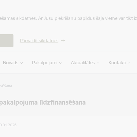
iešamās sīkdatnes. Ar Jūsu piekrišanu papildus šajā vietnē var tikt i
Pārvaldīt sīkdatnes
Novads
Pakalpojumi
Aktualitātes
Kontakti
nsēšana
pakalpojuma līdzfinansēšana
30.01.2026.