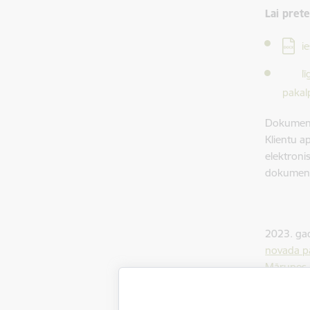
Lai prete
Lejupi
i
Lejupi
l
pakal
Dokumentu
Klientu a
elektroni
dokumen
2023. gad
novada pa
Mārupes n
pirmsskol
Grozījumu