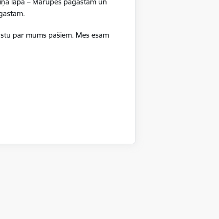
boliņa lapa – Mārupes pagastam un
rakstīšanas sistēmu par aukļu
pagastam.
ā stāstu par mums pašiem. Mēs esam