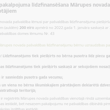
pakalpojuma līdzfinansēšana Mārupes novada
otājiem
ovada pašvaldība lēmusi par pašvaldības līdzfinansējuma piešķi
em (auklēm)
200
eiro
apmērā no 2022.gada 1. janvāra saskaņā ar
ašvaldības domes lēmumu Nr. 43
dēt:
ārupes novada pašvaldības līdzfinansējumu bērnu uzraudzības p
u!
Līdzfinansējums tiek piešķirts no bērna pusotra līdz piecu
bas līdzfinansējums tiek piešķirts saskaņā ar sekojošiem nosac
 ir sasniedzis pusotra gada vecumu;
 un viena no bērna likumiskajiem pārstāvjiem deklarētā dzīve
istratīvajā teritorijā;
 ir reģistrēts Mārupes novada pašvaldības vienotajā rindā uzņemša
tības iestādē, bet nesaņem pakalpojumu ne pašvaldības dibinātā pirms
kolas izglītības iestādē;