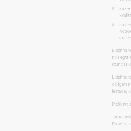
aukle
kvalit
aukle
nodok
(aukl
Līdzfinan
noslēgts 
stundas d
Līdzfina
obligātās
iestādē, 
Piešķirta
Jautājumu
Puravu, 