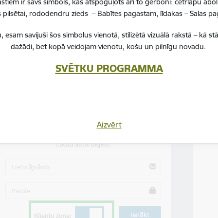
stiem ir savs simbols, kas atspoguļots arī to ģerbonī: četrlapu ā
ovada pašvaldība, ar mērķi optimizēt darbu un atvieglot rēķinu iz
pilsētai, rododendru zieds – Babītes pagastam, līdakas – Salas 
mu sniegšanu, ieviesusi elektronisko rēķinu sistēmu.
, esam savijuši šos simbolus vienotā, stilizētā vizuālā rakstā – k
ar iesniegt šeit:
https://marupe.palmasoft.lv/
dažādi, bet kopā veidojam vienotu, košu un pilnīgu novadu.
tu darbu, jāveic atzīme sadaļā "Klientu zona"!
SVĒTKU PROGRAMMA
Aizvērt