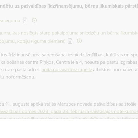
ndētu uz pašvaldības līdzfinansējumu, bērna likumiskais pārstā
elādēt:
esniegumu
elādēt:
īguma, kas noslēgts starp pakalpojuma sniedzēju un bērna likumisk
pojumu, kopiju (līguma piemērs)
s līdzfinansējuma saņemšanai iesniedz Izglītības, kultūras un spo
pkalpošanas centrā Piņķos, Centra ielā 4, nosūta pa pastu Izglītības
ski uz e-pasta adresi
a
nita.purava@marupe.lv
atbilstoši normatīvo 
tu noformēšanu.
a 11. augustā spēkā stājās Mārupes novada pašvaldības saistošie
švaldības domes 2023. gada 28. februāra saistošajos noteikumos
ovada pašvaldība piešķir un izmaksā pašvaldības atbalstu bērnam
as izglītības iestādē, vai līdzfinansējumu pie privātā bērnu uzraud
 izdošanas mērķis ir veikt redakcionālus precizējumus spēkā esoš