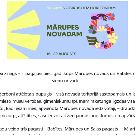
 Izglītības, kultūras un sporta pārvaldes jaunais nosaukums un privā
umu izmaksu tāmes veidlapa.
s izmaiņas veiktas saistošo noteikumu 19. punktā par līdzfinansēj
ma sniedzēja pārtraukšanas kārtību. 19.2. punkts jaunajā redakcij
nsējums tiek pārtraukts
,
ja bērnam ir piedāvāta vieta Mārupes 
s iestādē un vecāki no piedāvātās vietas atsakās
, vai bērns uzņemt
as pirmsskolas izglītības iestādē.
īdzfinansējums tika pārtraukts, ja bērns tika uzņemts pašvaldības izgl
i citas pašvaldības izglītības iestādē.
i zīmīgs – ir pagājuši pieci gadi kopš Mārupes novads un Babītes n
vienu novadu.
novada pašvaldības domes saistošie noteikumi Nr. 4/2023 "
Par k
ba piešķir un izmaksā pašvaldības atbalstu bērnam, kurš saņem
erbonī attēlotais pupuķis – visā novada teritorijā sastopamais un 
s iestādē, vai līdzfinansējumu pie privātā bērnu uzraudzības p
 iemieso mūsu vērtības: ģimeniskumu (putnam raksturīgā ligzdas vīša
to, kādi esam mēs, apvienotā Mārupes novada iedzīvotāji, – draudzī
lmi augt, attīstīties, sasniedzot aizvien jaunus augstumus un apvā
nu sistēma
 veido trīs pagasti – Babītes, Mārupes un Salas pagasts –, kā ar