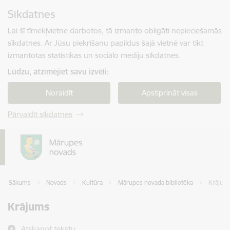
Pāriet uz lapas saturu
Sīkdatnes
Spied
lai meklētu
Enter
Lai šī tīmekļvietne darbotos, tā izmanto obligāti nepieciešamās
sīkdatnes. Ar Jūsu piekrišanu papildus šajā vietnē var tikt
izmantotas statistikas un sociālo mediju sīkdatnes.
Lūdzu, atzīmējiet savu izvēli:
Noraidīt
Apstiprināt visas
Pārvaldīt sīkdatnes
Sākums
Novads
Kultūra
Mārupes novada bibliotēka
Krājum
Krājums
Atskaņot tekstu