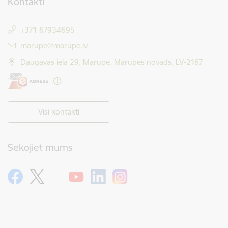
Kontakti
+371 67934695
E-pasts:
marupe@marupe.lv
Daugavas iela 29, Mārupe, Mārupes novads, LV-2167
Visi kontakti
Sekojiet mums