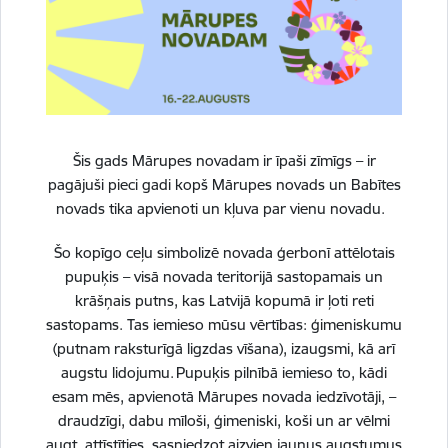
Vai šī informācija bija noderīga?
Šis gads Mārupes novadam ir īpaši zīmīgs – ir
pagājuši pieci gadi kopš Mārupes novads un Babītes
Sniegt atsauksmi
novads tika apvienoti un kļuva par vienu novadu.
Šo kopīgo ceļu simbolizē novada ģerbonī attēlotais
pupuķis – visā novada teritorijā sastopamais un
krāšņais putns, kas Latvijā kopumā ir ļoti reti
Esi pirmais, kurš uzzina!
sastopams. Tas iemieso mūsu vērtības: ģimeniskumu
(putnam raksturīgā ligzdas vīšana), izaugsmi, kā arī
Piesakies jaunumu saņemšanai savā e-pastā.
augstu lidojumu. Pupuķis pilnībā iemieso to, kādi
esam mēs, apvienotā Mārupes novada iedzīvotāji, –
draudzīgi, dabu mīloši, ģimeniski, koši un ar vēlmi
augt, attīstīties, sasniedzot aizvien jaunus augstumus