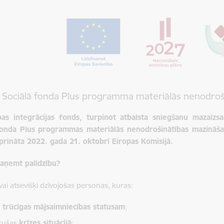
 Sociālā fonda Plus programma materiālās nenodroš
bas integrācijas fonds, turpinot atbalsta sniegšanu mazaizs
fonda Plus programmas materiālās nenodrošinātības mazināša
iprināta 2022. gada 21. oktobrī Eiropas Komisijā.
saņemt palīdzību?
ai atsevišķi dzīvojošas personas, kuras:
t
trūcīgas mājsaimniecības statusam
;
kušas
krīzes situācijā
;