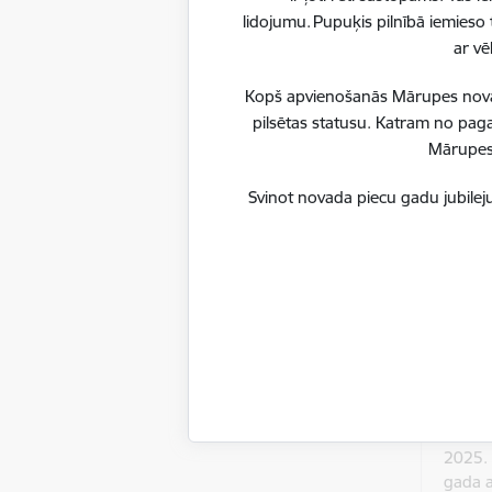
gada
lidojumu. Pupuķis pilnībā iemieso 
decem
ar vē
Kopš apvienošanās Mārupes novadu
pilsētas statusu. Katram no paga
2025.
Mārupes 
gada
oktobr
Svinot novada piecu gadu jubileju
2025.
gada 
2025.
gada a