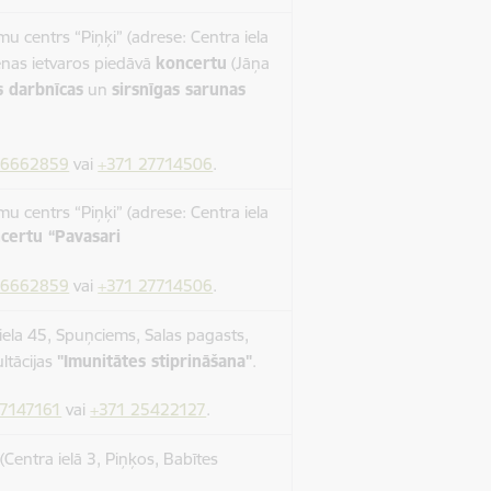
 centrs “Piņķi” (adrese: Centra iela
enas ietvaros piedāvā
koncertu
(Jāņa
s darbnīcas
un
sirsnīgas sarunas
66662859
vai
+371 27714506
.
 centrs “Piņķi” (adrese: Centra iela
certu “Pavasari
66662859
vai
+371 27714506
.
ela 45, Spuņciems, Salas pagasts,
ltācijas
"Imunitātes stiprināšana"
.
67147161
vai
+371 25422127
.
Centra ielā 3, Piņķos, Babītes