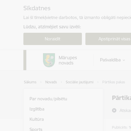
Pāriet uz lapas saturu
Sīkdatnes
Lai šī tīmekļvietne darbotos, tā izmanto obligāti nepiec
Lūdzu, atzīmējiet savu izvēli:
Noraidīt
Apstiprināt visas
Pašvaldība
Sākums
Novads
Sociālie jautājumi
Pārtikas pakas
Pārtik
Par novadu/pilsētu
Izglītība
Atska
Kultūra
Publicēts: 
Sports