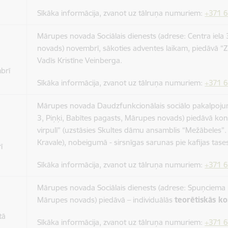
Sīkāka informācija, zvanot uz tālruņa numuriem:
+371 
Mārupes novada Sociālais dienests (adrese: Centra iela 
novads) novembrī, sākoties adventes laikam, piedāvā “
Vadīs Kristīne Veinberga.
brī
Sīkāka informācija, zvanot uz tālruņa numuriem:
+371 
Mārupes novada Daudzfunkcionālais sociālo pakalpojumu
3, Piņķi, Babītes pagasts, Mārupes novads) piedāvā kon
virpulī” (uzstāsies Skultes dāmu ansamblis “Mežābeles”.
Kravale), nobeigumā - sirsnīgas sarunas pie kafijas tas
rī
Sīkāka informācija, zvanot uz tālruņa numuriem:
+371 
Mārupes novada Sociālais dienests (adrese: Spuņciema i
Mārupes novads) piedāvā – individuālās
teorētiskās ko
tā
Sīkāka informācija, zvanot uz tālruņa numuriem:
+371 