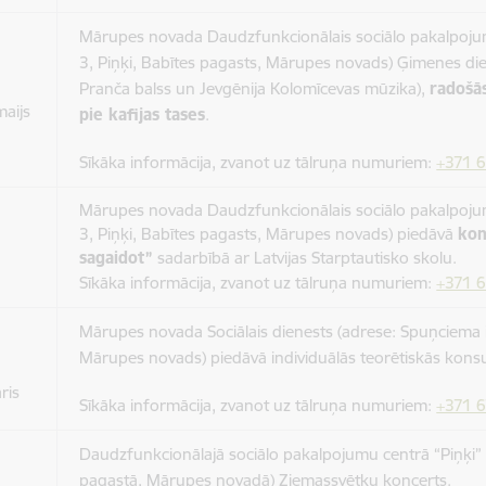
Mārupes novada Daudzfunkcionālais sociālo pakalpojumu
3, Piņķi, Babītes pagasts, Mārupes novads) Ģimenes di
Pranča balss un Jevgēnija Kolomīcevas mūzika),
radošā
maijs
pie kafijas tases
.
Sīkāka informācija, zvanot uz tālruņa numuriem:
+371 
Mārupes novada Daudzfunkcionālais sociālo pakalpojumu
3, Piņķi, Babītes pagasts, Mārupes novads) piedāvā
kon
sagaidot”
sadarbībā ar Latvijas Starptautisko skolu.
Sīkāka informācija, zvanot uz tālruņa numuriem:
+371 
Mārupes novada Sociālais dienests (adrese: Spuņciema i
Mārupes novads) piedāvā individuālās teorētiskās konsu
ris
Sīkāka informācija, zvanot uz tālruņa numuriem:
+371 
Daudzfunkcionālajā sociālo pakalpojumu centrā “Piņķi” (
pagastā, Mārupes novadā) Ziemassvētku koncerts.