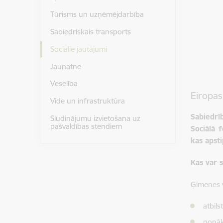
Tūrisms un uzņēmējdarbība
Sabiedriskais transports
Sociālie jautājumi
Jaunatne
Veselība
Eiropas
Vide un infrastruktūra
Sabiedrī
Sludinājumu izvietošana uz
pašvaldības stendiem
Sociālā 
kas apst
Kas var 
Ģimenes v
atbils
nonā