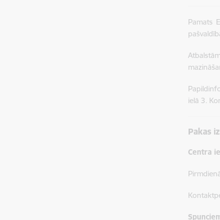
Pamats E
pašvaldība
Atbalstām
mazināšan
Papildinf
ielā 3. K
Pakas iz
Centra ie
Pirmdienā
Kontaktp
Spuņciem