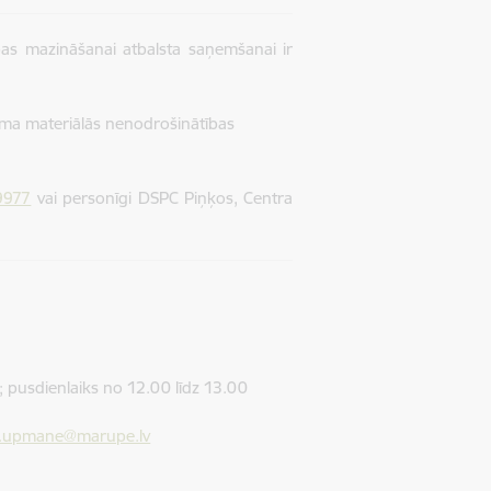
as mazināšanai atbalsta saņemšanai ir
mma materiālās nenodrošinātības
9977
vai personīgi DSPC Piņķos, Centra
 pusdienlaiks no 12.00 līdz 13.00
.upmane@marupe.lv