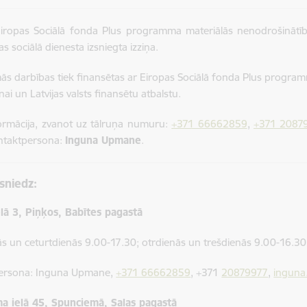
iropas Sociālā fonda Plus programma materiālās nenodrošinātīb
s sociālā dienesta izsniegta izziņa.
ās darbības tiek finansētas ar Eiropas Sociālā fonda Plus progra
ai un Latvijas valsts finansētu atbalstu.
ormācija, zvanot uz tālruņa numuru:
+371 66662859
,
+371 2087
ontaktpersona:
Inguna Upmane
.
sniedz:
lā 3, Piņķos, Babītes pagastā
s un ceturtdienās 9.00-17.30; otrdienās un trešdienās 9.00-16.30;
ersona: Inguna Upmane,
+371 66662859
, +371
20879977
,
inguna
a ielā 45, Spuņciemā, Salas pagastā