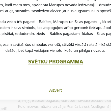
Radošā darba noformēšanā un kompozīcijas izveidē prak
to, kādi esam mēs, apvienotā Mārupes novada iedzīvotāji, – draudzī
Rulle.
brī
lmi augt, attīstīties, sasniedzot aizvien jaunus augstumus un apvā
Sīkāka informācija, zvanot uz tālruņa numuriem:
+371 
 veido trīs pagasti – Babītes, Mārupes un Salas pagasts –, kā ar
Mārupes novada Daudzfunkcionālais sociālo pakalpojumu
stiem ir savs simbols, kas atspoguļots arī to ģerbonī: četrlapu ā
3, Piņķi, Babītes pagasts, Mārupes novads) pied
pilsētai, rododendru zieds – Babītes pagastam, līdakas – Salas 
muzikālo sveicienu no Iras Dūdumas, turpinājumā - sirs
ī
, esam savijuši šos simbolus vienotā, stilizētā vizuālā rakstā – k
Sīkāka informācija, zvanot uz tālruņa numuriem:
+371 
dažādi, bet kopā veidojam vienotu, košu un pilnīgu novadu.
SVĒTKU PROGRAMMA
Mārupes novada Daudzfunkcionālais sociālo pakalpojumu
3, Piņķi, Babītes pagasts, Mārupes novads) pied
muzikālu sveicienu no PII “Saimīte”, kartīšu darbnīcu un
maijā
Sīkāka informācija, zvanot uz tālruņa numuriem:
+371 
Aizvērt
Mārupes novada Daudzfunkcionālais sociālo pakalpojumu
3, Piņķi, Babītes pagasts, Mārupes novads) piedāvā Liel
Kolomicevas mūzika un Jāņa Pranča balss). Noslēgumā - 
prīlī