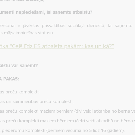
umenti nepieciešami, lai saņemtu atbalstu?
Personai ir jāvēršas pašvaldības sociālajā dienestā, lai saņemtu 
s mājsaimniecības statusu.
fika “Ceļš līdz ES atbalsta pakām: kas un kā?”
alstu var saņemt?
A PAKAS:
kas preču komplekti;
nas un saimniecības preču komplekti;
kas preču komplekti maziem bērniem (divi veidi atkarībā no bērna 
nas preču komplekti maziem bērniem (četri veidi atkarībā no bērna
s piederumu komplekti (bērniem vecumā no 5 līdz 16 gadiem).