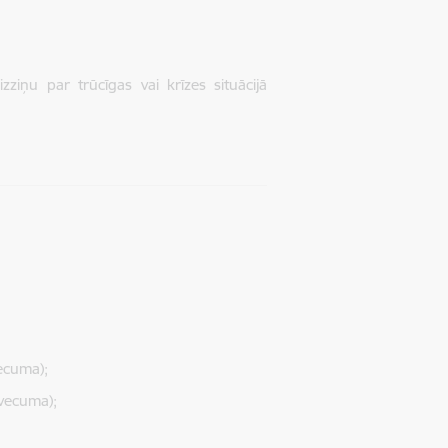
izziņu par trūcīgas vai krīzes situācijā
vecuma);
 vecuma);