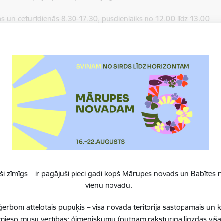
s un ceturtdienās 8.30-17.30, pusdienlaiks no 12.00 līdz 13.00
rsona: Judīte Širina-Šalma,
+371 22308020
,
judite.sirina-salma@
asākumi
Mārupes novada Daudzfunkcionālais sociālo pakalpojumu
gada
Piņķi, Babītes pagastā, Mārupes novadā) piedāvā Konc
Jevgēnijas Kolomīcevas mūziku un Jāņa Pranča balsi.
Sīkāka informācija, zvanot uz tālruņa numuriem: 66662
Mārupes novada Daudzfunkcionālais sociālo pakalpojumu
gada
Piņķi, Babītes pagastā, Mārupes novadā) piedāvā Koncer
i zīmīgs – ir pagājuši pieci gadi kopš Mārupes novads un Babītes n
Kolomīcevas mūzika, Jāņa Pranča balss.
vienu novadu.
Sīkāka informācija, zvanot uz tālruņa numuriem: 66662
erbonī attēlotais pupuķis – visā novada teritorijā sastopamais un 
Mārupes novada Daudzfunkcionālais sociālo pakalpojumu
 iemieso mūsu vērtības: ģimeniskumu (putnam raksturīgā ligzdas vīša
3, Piņķi, Babītes pagasts, Mārupes novads) piedāvā Zi