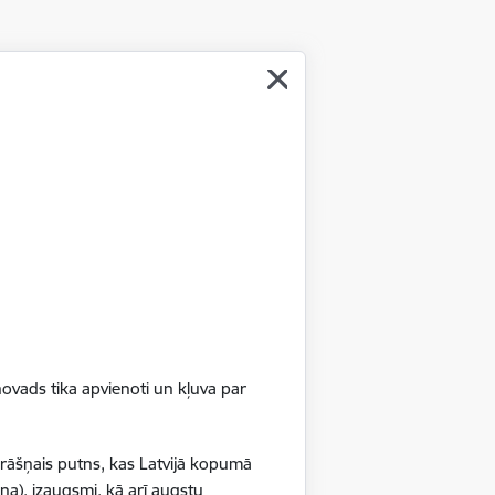
marupe.lv
 centrs “Piņķi” (Centra iela 3,
ertu - Ielīgošanas pasākumu ar
859 vai 27714506.
 centrs “Piņķi” (Centra iela 3,
tu “Pavasari sagaidot”, Jevgēnijas
ovads tika apvienoti un kļuva par
859 vai 27714506.
krāšņais putns, kas Latvijā kopumā
 centrs “Piņķi” (adrese: Centra iela
na), izaugsmi, kā arī augstu
emassvētku dekoru radošo darbnīcu.