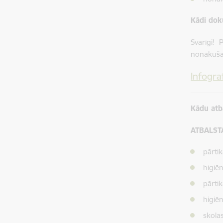
Kādi dok
Svarīgi! 
nonākuša
Infogra
Kādu atb
ATBALST
pārti
higiē
pārti
higiē
skola