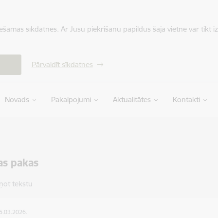
iešamās sīkdatnes. Ar Jūsu piekrišanu papildus šajā vietnē var tikt i
Pārvaldīt sīkdatnes
Novads
Pakalpojumi
Aktualitātes
Kontakti
as pakas
ņot tekstu
16.03.2026.