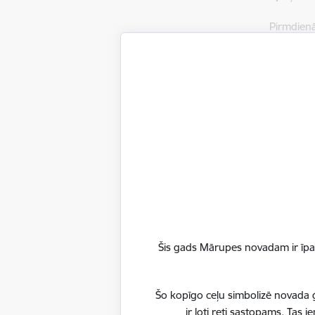
Pirmdienā
Kontaktpe
Papildp
2026.
jūnijā
2026.
Šis gads Mārupes novadam ir īpaš
aprīlī
Šo kopīgo ceļu simbolizē novada ģ
ir ļoti reti sastopams. Tas
2025.