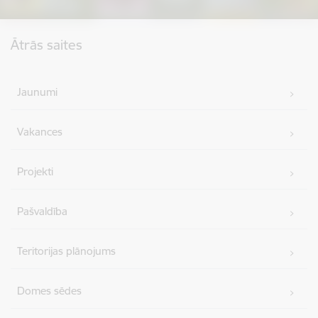
Kājene
Ātrās saites
Jaunumi
Vakances
Projekti
Pašvaldība
Teritorijas plānojums
Domes sēdes