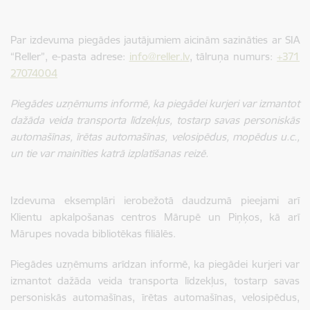
Par izdevuma piegādes jautājumiem aicinām sazināties ar SIA
“Reller”, e-pasta adrese:
info@reller.lv
, tālruņa numurs:
+371
27074004
Piegādes uzņēmums informē, ka piegādei kurjeri var izmantot
dažāda veida transporta līdzekļus, tostarp savas personiskās
automašīnas, īrētas automašīnas, velosipēdus, mopēdus u.c.,
un tie var mainīties katrā izplatīšanas reizē.
Izdevuma eksemplāri ierobežotā daudzumā pieejami arī
Klientu apkalpošanas centros Mārupē un Piņķos, kā arī
Mārupes novada bibliotēkas filiālēs.
Piegādes uzņēmums arīdzan informē, ka piegādei kurjeri var
izmantot dažāda veida transporta līdzekļus, tostarp savas
personiskās automašīnas, īrētas automašīnas, velosipēdus,