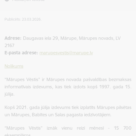
Publicēts: 23.03.2026.
Adrese:
Daugavas iela 29, Mārupe, Mārupes novads, LV
2167
E-pasta adrese:
marupesvestis@marupe.lv
Nolikums
“Mārupes Vēstis” ir Mārupes novada pašvaldības bezmaksas
informatīvais izdevums, kas tiek izdots kopš 1997. gada 15.
jūlija.
Kopš 2021. gada jūlija izdevums tiek izplatīts Mārupes pilsētas
un Mārupes, Babītes un Salas pagasta iedzīvotājiem.
“Mārupes Vēstis” iznāk vienu reizi mēnesī - 15 700
eksemplāros.