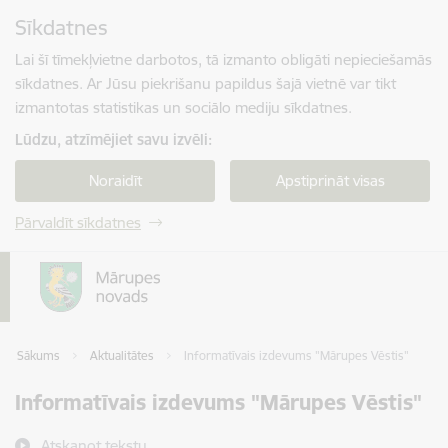
Pāriet uz lapas saturu
Sīkdatnes
Spied
lai meklētu
Enter
Lai šī tīmekļvietne darbotos, tā izmanto obligāti nepieciešamās
sīkdatnes. Ar Jūsu piekrišanu papildus šajā vietnē var tikt
izmantotas statistikas un sociālo mediju sīkdatnes.
Lūdzu, atzīmējiet savu izvēli:
Noraidīt
Apstiprināt visas
Pārvaldīt sīkdatnes
Sākums
Aktualitātes
Informatīvais izdevums "Mārupes Vēstis"
Informatīvais izdevums "Mārupes Vēstis"
Atskaņot tekstu