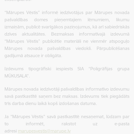
“Mārupes Vēstis” informē iedzīvotājus par Mārupes novada
pašvaldības domes pieņemtajiem lēmumiem, likumu
izmaiņām, publicē svarīgākos paziņojumus, kā arī sabiedriskās
dzīves aktualitātes. Bezmaksas informatīvajā izdevumā
“Mārupes Vēstis” publicētie materiāli ne vienmēr atspoguļo
Mārupes novada pašvaldības viedokli. Pārpublicēšanas
gadījumā atsauce ir obligāta.
Izdevums tipogrāfiski iespiests SIA “Poligrāfijas grupa
MŪKUSALA”.
Mārupes novada iedzīvotāji pašvaldības informatīvo izdevumu
savā pastkastītē saņem bez maksas. Izdevums tiek piegādāts
trīs darba dienu laikā kopš izdošanas datuma.
Ja “Mārupes Vēstis” savā pastkastītē nesaņemat, lūdzam par
to informēt, rakstot uz e-pasta
adresi
marupesvestis@marupe.lv