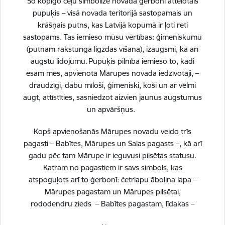
Šo kopīgo ceļu simbolizē novada ģerbonī attēlotais
pupuķis – visā novada teritorijā sastopamais un
Skatīt vairāk
krāšņais putns, kas Latvijā kopumā ir ļoti reti
sastopams. Tas iemieso mūsu vērtības: ģimeniskumu
(putnam raksturīgā ligzdas vīšana), izaugsmi, kā arī
augstu lidojumu. Pupuķis pilnībā iemieso to, kādi
Drukāt lapu
esam mēs, apvienotā Mārupes novada iedzīvotāji, –
draudzīgi, dabu mīloši, ģimeniski, koši un ar vēlmi
Dalīties
augt, attīstīties, sasniedzot aizvien jaunus augstumus
un apvāršņus.
Kopš apvienošanās Mārupes novadu veido trīs
pagasti – Babītes, Mārupes un Salas pagasts –, kā arī
gadu pēc tam Mārupe ir ieguvusi pilsētas statusu.
Katram no pagastiem ir savs simbols, kas
atspoguļots arī to ģerbonī: četrlapu āboliņa lapa –
Mārupes pagastam un Mārupes pilsētai,
rododendru zieds – Babītes pagastam, līdakas –
Salas pagastam.