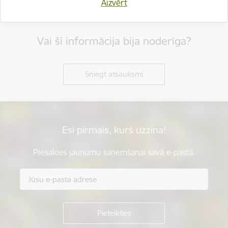
Aizvērt
Svinot novada piecu gadu jubileju, esam savijuši šos
simbolus vienotā, stilizētā vizuālā rakstā – kā stāstu
par mums pašiem. Mēs esam dažādi, bet kopā
Vai šī informācija bija noderīga?
veidojam vienotu, košu un pilnīgu novadu.
SVĒTKU PROGRAMMA
Sniegt atsauksmi
Esi pirmais, kurš uzzina!
Piesakies jaunumu saņemšanai savā e-pastā.