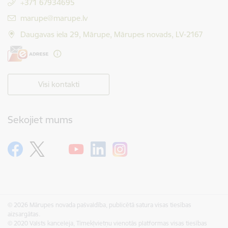
+371 67934695
E-pasts:
marupe@marupe.lv
Daugavas iela 29, Mārupe, Mārupes novads, LV-2167
Visi kontakti
Sekojiet mums
© 2026 Mārupes novada pašvaldība, publicētā satura visas tiesības
aizsargātas.
© 2020 Valsts kanceleja, Tīmekļvietņu vienotās platformas visas tiesības