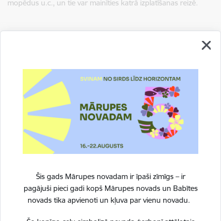
mopēdus u.c., un tie var mainīties katrā izplatīšanas reizē.
Izdošanas datumi 2026. gadā
2026. gada "Mārupes Vēstis" izdevumi
2025. gada "Mārupes Vēstis" izdevumi
2024. gada "Mārupes Vēstis" izdevumi
Šis gads Mārupes novadam ir īpaši zīmīgs – ir
pagājuši pieci gadi kopš Mārupes novads un Babītes
novads tika apvienoti un kļuva par vienu novadu.
Arhīvs - Informatīvie izdevumi "Babītes ziņas" un
"Mārupes vēstis"