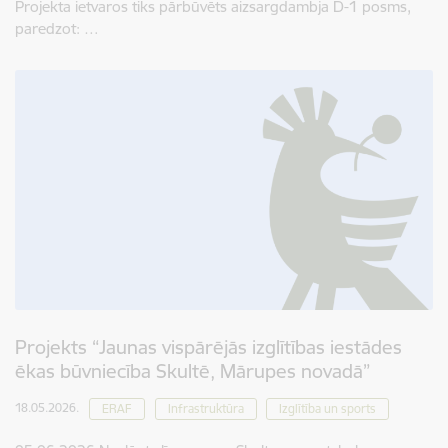
Projekta ietvaros tiks pārbūvēts aizsargdambja D-1 posms,
paredzot: …
Projekts “Jaunas vispārējās izglītības iestādes
ēkas būvniecība Skultē, Mārupes novadā”
18.05.2026.
ERAF
Infrastruktūra
Izglītība un sports