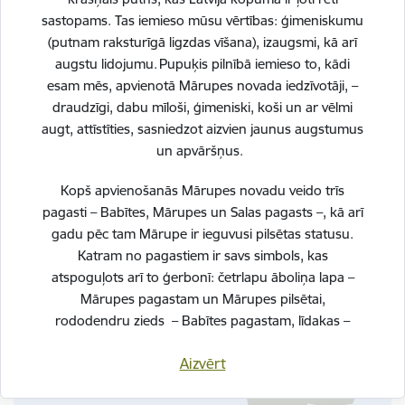
sastopams. Tas iemieso mūsu vērtības: ģimeniskumu
Teritorijas labiekārtošana pie Spuņņupes
(putnam raksturīgā ligzdas vīšana), izaugsmi, kā arī
peldvietas
augstu lidojumu. Pupuķis pilnībā iemieso to, kādi
Statuss:
Īstenošanā
esam mēs, apvienotā Mārupes novada iedzīvotāji, –
draudzīgi, dabu mīloši, ģimeniski, koši un ar vēlmi
21.01.2026.
ERAF
Infrastruktūra
augt, attīstīties, sasniedzot aizvien jaunus augstumus
13.05.2026. 2026. gada maijā projekta “Teritorijas
un apvāršņus.
labiekārtošana pie Spuņņupes peldvietas” ietvaros sākti
būvdarbi adresē "Loki", Spuņciems, Salas pagasts, Mārupes
Kopš apvienošanās Mārupes novadu veido trīs
novads. Projekta ietvaros tiks izveidota mūsdienīga,
pagasti – Babītes, Mārupes un Salas pagasts –, kā arī
ilgtspējīga un…
gadu pēc tam Mārupe ir ieguvusi pilsētas statusu.
Katram no pagastiem ir savs simbols, kas
atspoguļots arī to ģerbonī: četrlapu āboliņa lapa –
Mārupes pagastam un Mārupes pilsētai,
rododendru zieds – Babītes pagastam, līdakas –
Salas pagastam.
Aizvērt
Svinot novada piecu gadu jubileju, esam savijuši šos
simbolus vienotā, stilizētā vizuālā rakstā – kā stāstu