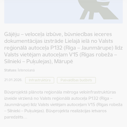
par mums pašiem. Mēs esam dažādi, bet kopā
veidojam vienotu, košu un pilnīgu novadu.
SVĒTKU PROGRAMMA
Gājēju – veloceļa izbūve, būvniecības ieceres
dokumentācijas izstrāde Lielajā ielā no Valsts
reģionālā autoceļa P132 (Rīga – Jaunmārupe) līdz
Valsts vietējam autoceļam V15 (Rīgas robeža –
Silnieki – Puķulejas), Mārupē
Statuss:
Īstenošanā
21.01.2026.
Infrastruktūra
Pašvaldības budžets
Būvprojektā plānota reģionāla mēroga veloinfrastruktūras
izveide virzienā no Valsts reģionālā autoceļa P132 (Rīga –
Jaunmārupe) līdz Valsts vietējam autoceļam V15 (Rīgas robeža
– Silnieki – Puķulejas). Būvprojekta realizācijas ietvaros
paredzēts…