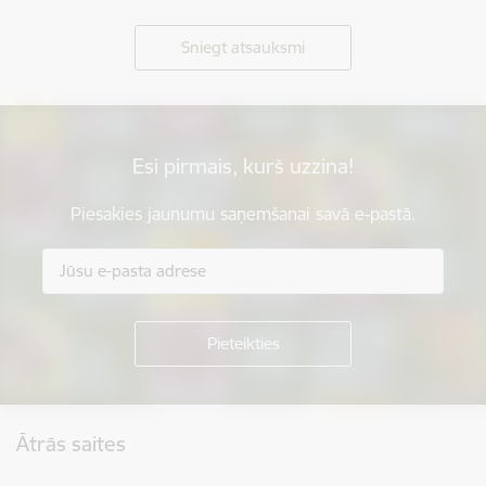
Sniegt atsauksmi
Esi pirmais, kurš uzzina!
Piesakies jaunumu saņemšanai savā e-pastā.
Kājene
Ātrās saites