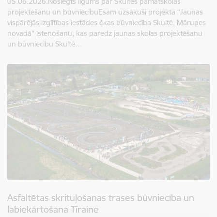
05.06.2026.Noslēgts līgums par Skultes pamatskolas
projektēšanu un būvniecībuEsam uzsākuši projekta “Jaunas
vispārējās izglītības iestādes ēkas būvniecība Skultē, Mārupes
novadā” īstenošanu, kas paredz jaunas skolas projektēšanu
un būvniecību Skultē…
Asfaltētas skrituļošanas trases būvniecība un
labiekārtošana Tīrainē