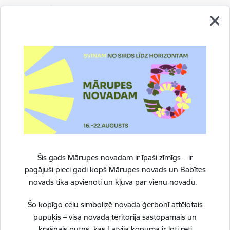
Statuss:
Noslēdzies
21.01.2026.
ERAF
Infrastruktūra
05.05.2026. 4. maijā Tīrainē svinīgi atklāta jaunā skrituļošanas
trase Atzīmējot Latvijas Republikas Neatkarības atjaunošanas
dienu, 4. maijā Tīraines BMX aktīvās atpūtas parka teritorijā
(Lapiņu dambī 21) svinīgi atklāts jauns sporta…
Šis gads Mārupes novadam ir īpaši zīmīgs – ir
pagājuši pieci gadi kopš Mārupes novads un Babītes
novads tika apvienoti un kļuva par vienu novadu.
Šo kopīgo ceļu simbolizē novada ģerbonī attēlotais
pupuķis – visā novada teritorijā sastopamais un
krāšņais putns, kas Latvijā kopumā ir ļoti reti