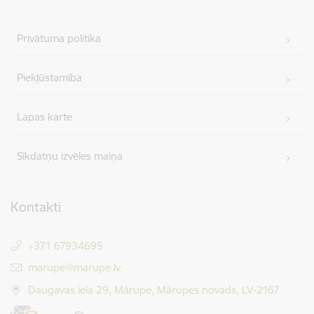
Privātuma politika
Piekļūstamība
Lapas karte
Sīkdatņu izvēles maiņa
Kontakti
+371 67934695
E-pasts:
marupe@marupe.lv
Daugavas iela 29, Mārupe, Mārupes novads, LV-2167