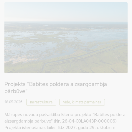
Projekts “Babītes poldera aizsargdambja
pārbūve”
18.05.2026.
Infrastruktūra
Vide, klimata pārmaiņas
Mārupes novada pašvaldība īsteno projektu “Babītes poldera
aizsargdambja pārbūve” (Nr. 26-04-C0LA043P-000006)
Projekta īstenošanas laiks: līdz 2027. gada 29. oktobrim