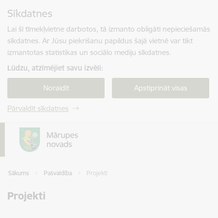
Pāriet uz lapas saturu
Sīkdatnes
Spied
lai meklētu
Enter
Lai šī tīmekļvietne darbotos, tā izmanto obligāti nepieciešamās
sīkdatnes. Ar Jūsu piekrišanu papildus šajā vietnē var tikt
izmantotas statistikas un sociālo mediju sīkdatnes.
Lūdzu, atzīmējiet savu izvēli:
Noraidīt
Apstiprināt visas
Pārvaldīt sīkdatnes
Sākums
Pašvaldība
Projekti
Projekti