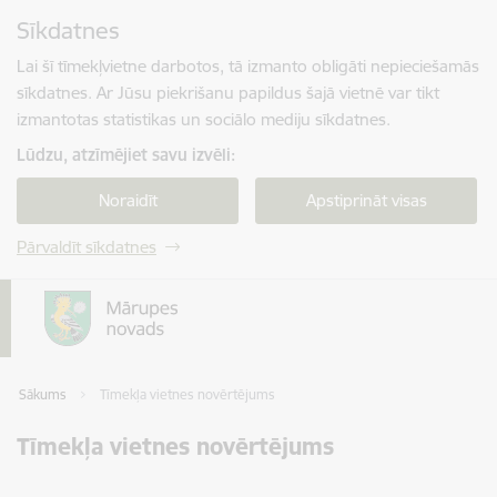
Pāriet uz lapas saturu
Sīkdatnes
Spied
lai meklētu
Enter
Lai šī tīmekļvietne darbotos, tā izmanto obligāti nepieciešamās
sīkdatnes. Ar Jūsu piekrišanu papildus šajā vietnē var tikt
izmantotas statistikas un sociālo mediju sīkdatnes.
Lūdzu, atzīmējiet savu izvēli:
Noraidīt
Apstiprināt visas
Pārvaldīt sīkdatnes
Sākums
Tīmekļa vietnes novērtējums
Tīmekļa vietnes novērtējums