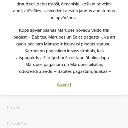
draudzīgi, dabu mīloši, ģimeniski, koši un ar vēlmi
augt, attīstīties, sasniedzot aizvien jaunus augstumus
un apvāršņus.
Kopš apvienošanās Mārupes novadu veido trīs
pagasti – Babītes, Mārupes un Salas pagasts –, kā arī
gadu pēc tam Mārupe ir ieguvusi pilsētas statusu.
Kājene
Katram no pagastiem ir savs simbols, kas
Ātrās saites
atspoguļots arī to ģerbonī: četrlapu āboliņa lapa –
Mārupes pagastam un Mārupes pilsētai,
rododendru zieds – Babītes pagastam, līdakas –
Jaunumi
Salas pagastam.
Aizvērt
Svinot novada piecu gadu jubileju, esam savijuši šos
Vakances
simbolus vienotā, stilizētā vizuālā rakstā – kā stāstu
par mums pašiem. Mēs esam dažādi, bet kopā
Projekti
veidojam vienotu, košu un pilnīgu novadu.
SVĒTKU PROGRAMMA
Pašvaldība