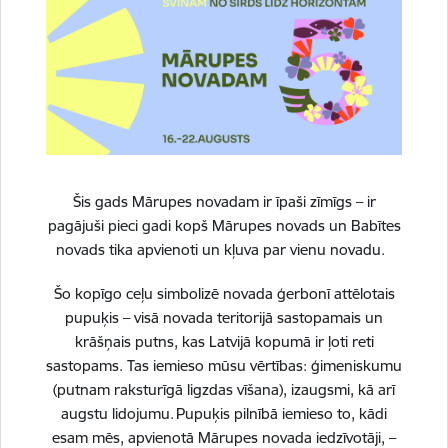
Šis gads Mārupes novadam ir īpaši zīmīgs – ir
Vai šī informācija bija noderīga?
pagājuši pieci gadi kopš Mārupes novads un Babītes
novads tika apvienoti un kļuva par vienu novadu.
Sniegt atsauksmi
Šo kopīgo ceļu simbolizē novada ģerbonī attēlotais
pupuķis – visā novada teritorijā sastopamais un
krāšņais putns, kas Latvijā kopumā ir ļoti reti
sastopams. Tas iemieso mūsu vērtības: ģimeniskumu
Esi pirmais, kurš uzzina!
(putnam raksturīgā ligzdas vīšana), izaugsmi, kā arī
augstu lidojumu. Pupuķis pilnībā iemieso to, kādi
Piesakies jaunumu saņemšanai savā e-pastā.
esam mēs, apvienotā Mārupes novada iedzīvotāji, –