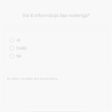
Vai šī informācija bija noderīga?
Vai šī informācija bija noderīga?
Jā
Daļēji
Nē
Ja vēlies, ieraksti šeit komentāru