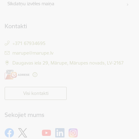
Sīkdatņu izvēles maiņa
Kontakti
+371 67934695
E-pasts:
marupe@marupe.lv
Daugavas iela 29, Mārupe, Mārupes novads, LV-2167
Visi kontakti
Sekojiet mums