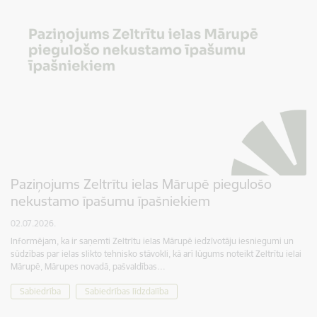
Paziņojums Zeltrītu ielas Mārupē piegulošo
nekustamo īpašumu īpašniekiem
02.07.2026.
Informējam, ka ir saņemti Zeltrītu ielas Mārupē iedzīvotāju iesniegumi un
sūdzības par ielas slikto tehnisko stāvokli, kā arī lūgums noteikt Zeltrītu ielai
Mārupē, Mārupes novadā, pašvaldības…
Sabiedrība
Sabiedrības līdzdalība