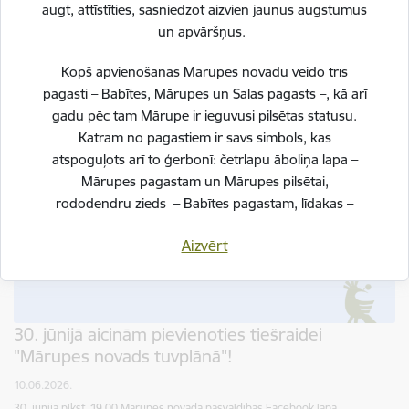
sašķirotajiem atkritumiem pēc to izvešanas? Un kā veicināt labākus
augt, attīstīties, sasniedzot aizvien jaunus augstumus
šķirošanas paradumus daudzdzīvokļu mājās? Lai rastu…
un apvāršņus.
Atkritumu apsaimniekošana
Sabiedrība
Kopš apvienošanās Mārupes novadu veido trīs
pagasti – Babītes, Mārupes un Salas pagasts –, kā arī
gadu pēc tam Mārupe ir ieguvusi pilsētas statusu.
Katram no pagastiem ir savs simbols, kas
atspoguļots arī to ģerbonī: četrlapu āboliņa lapa –
Mārupes pagastam un Mārupes pilsētai,
rododendru zieds – Babītes pagastam, līdakas –
Salas pagastam.
Aizvērt
Svinot novada piecu gadu jubileju, esam savijuši šos
simbolus vienotā, stilizētā vizuālā rakstā – kā stāstu
par mums pašiem. Mēs esam dažādi, bet kopā
veidojam vienotu, košu un pilnīgu novadu.
30. jūnijā aicinām pievienoties tiešraidei
"Mārupes novads tuvplānā"!
SVĒTKU PROGRAMMA
10.06.2026.
30. jūnijā plkst. 19.00 Mārupes novada pašvaldības Facebook lapā