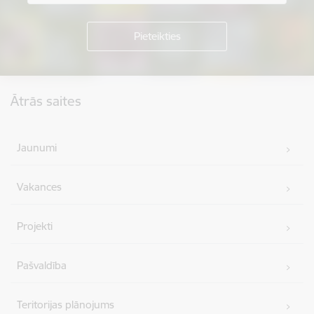
Kājene
Ātrās saites
Jaunumi
Vakances
Projekti
Pašvaldība
Teritorijas plānojums