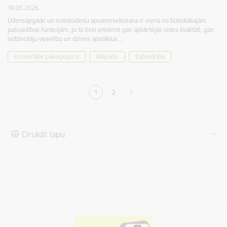
18.05.2026.
Ūdensapgāde un notekūdeņu apsaimniekošana ir viena no būtiskākajām
pašvaldības funkcijām, jo tā tieši ietekmē gan apkārtējās vides kvalitāti, gan
iedzīvotāju veselību un dzīves apstākļus…
Komunālie pakalpojumi
Mājoklis
Sabiedrība
Lapošana
1
2
Pašreizējā lapa
Lapa
Drukāt lapu