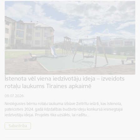
Īstenota vēl viena iedzīvotāju ideja – izveidots
rotaļu laukums Tīraines apkaimē
09.07.2026.
Noslēgusies bērnu rotaļu laukuma izbūve Zeltrītu ielā 6, kas īstenota,
pateicoties 2024. gadā līdzdalības budžeta ideju konkursā iesniegtajai
iedzīvotāju idejai. Projekts tika uzsākts, lai radītu…
Sabiedrība