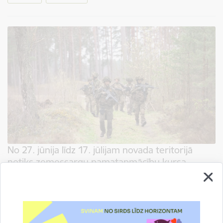
No 27. jūnija līdz 17. jūlijam novada teritorijā
notiks zemessargu pamatapmācību kursa
mācības
19.06.2026.
No 2026. gada 27. jūnija līdz 17. jūlijam, zemessardzes 1.RBde rīko
zemessargu pamatapmācības kursu, kas norisināsies 17.KABn teritorijā, un
tās laikā apmācību process norisināsies Mārupes novada…