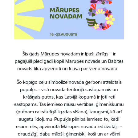
Drošība
Sabiedrība
Šis gads Mārupes novadam ir īpaši zīmīgs – ir
pagājuši pieci gadi kopš Mārupes novads un Babītes
novads tika apvienoti un kļuva par vienu novadu.
Šo kopīgo ceļu simbolizē novada ģerbonī attēlotais
pupuķis – visā novada teritorijā sastopamais un
krāšņais putns, kas Latvijā kopumā ir ļoti reti
Daudzdzīvokļu māju apsaimniekotāji un
sastopams. Tas iemieso mūsu vērtības: ģimeniskumu
iedzīvotāji aicināti doties ekskursijā uz Getliņi
(putnam raksturīgā ligzdas vīšana), izaugsmi, kā arī
EKO
augstu lidojumu. Pupuķis pilnībā iemieso to, kādi
esam mēs, apvienotā Mārupes novada iedzīvotāji, –
18.06.2026.
draudzīgi, dabu mīloši, ģimeniski, koši un ar vēlmi
Kāpēc vienā konteinerā iemestie atkritumi neder pārstrādei? Kas notiek ar