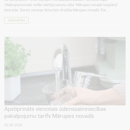
@Mārupesnovads notiks kārtējā sarunu cikla “Mārupes novads tuvplānā”
tiešraide. Šoreiz sarunas tēma būs drošība Mārupes novadā. Par…
Sabiedrība
Apstiprināts vienotais ūdenssaimniecības
pakalpojumu tarifs Mārupes novadā
02.06.2026.