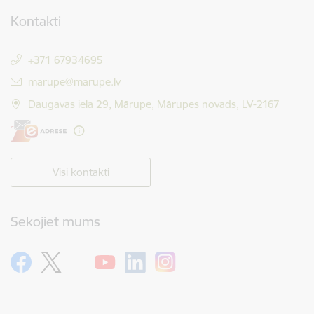
Kontakti
+371 67934695
E-pasts:
marupe@marupe.lv
Daugavas iela 29, Mārupe, Mārupes novads, LV-2167
Visi kontakti
Sekojiet mums