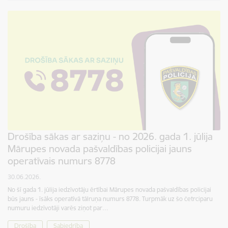
Drošība sākas ar saziņu - no 2026. gada 1. jūlija
Mārupes novada pašvaldības policijai jauns
operatīvais numurs 8778
30.06.2026.
No šī gada 1. jūlija iedzīvotāju ērtībai Mārupes novada pašvaldības policijai
būs jauns - īsāks operatīvā tālruņa numurs 8778. Turpmāk uz šo četrciparu
numuru iedzīvotāji varēs ziņot par…
Drošība
Sabiedrība