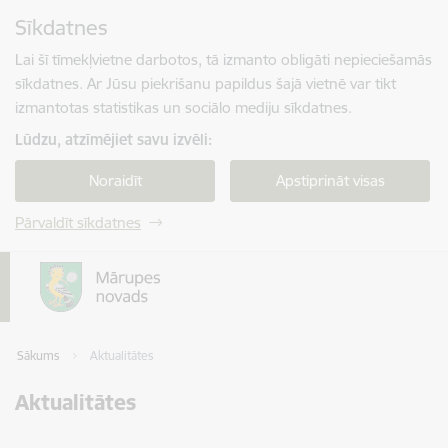
Pāriet uz lapas saturu
Sīkdatnes
Spied
lai meklētu
Enter
Lai šī tīmekļvietne darbotos, tā izmanto obligāti nepieciešamās
sīkdatnes. Ar Jūsu piekrišanu papildus šajā vietnē var tikt
izmantotas statistikas un sociālo mediju sīkdatnes.
Lūdzu, atzīmējiet savu izvēli:
Noraidīt
Apstiprināt visas
Pārvaldīt sīkdatnes
Sākums
Aktualitātes
Aktualitātes