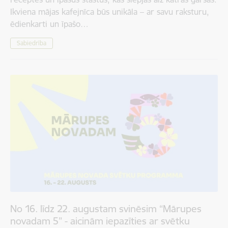
Ikviena mājas kafejnīca būs unikāla – ar savu raksturu,
ēdienkarti un īpašo…
Sabiedrība
No 16. līdz 22. augustam svinēsim “Mārupes
novadam 5” - aicinām iepazīties ar svētku