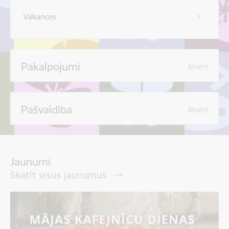
Vakances
Pakalpojumi
Atvērt
Pašvaldība
Atvērt
Jaunumi
Skatīt visus jaunumus