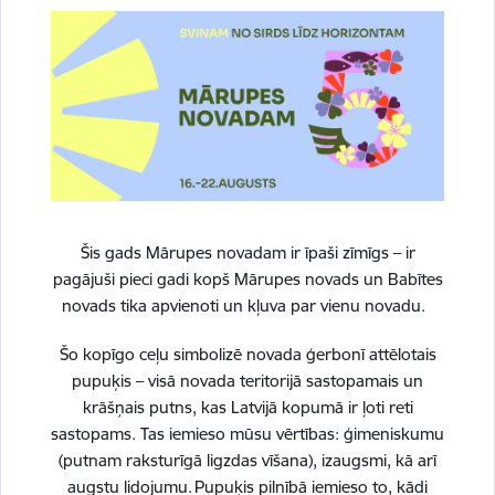
06.08.2026.
Sabiedrība
Šis gads Mārupes novadam ir īpaši zīmīgs – ir
pagājuši pieci gadi kopš Mārupes novads un Babītes
novads tika apvienoti un kļuva par vienu novadu.
Šo kopīgo ceļu simbolizē novada ģerbonī attēlotais
Tuvojas jaunais mācību gads. Parūpēsimies
pupuķis – visā novada teritorijā sastopamais un
kopā par bērnu drošību!
krāšņais putns, kas Latvijā kopumā ir ļoti reti
sastopams. Tas iemieso mūsu vērtības: ģimeniskumu
05.08.2026.
Drošība
Izglītība
(putnam raksturīgā ligzdas vīšana), izaugsmi, kā arī
augstu lidojumu. Pupuķis pilnībā iemieso to, kādi