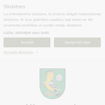
Pāriet uz lapas saturu
Sīkdatnes
Spied
lai meklētu
Enter
Lai šī tīmekļvietne darbotos, tā izmanto obligāti nepieciešamās
sīkdatnes. Ar Jūsu piekrišanu papildus šajā vietnē var tikt
izmantotas statistikas un sociālo mediju sīkdatnes.
Lūdzu, atzīmējiet savu izvēli:
Noraidīt
Apstiprināt visas
Pārvaldīt sīkdatnes
Mārupes novada pašvaldība