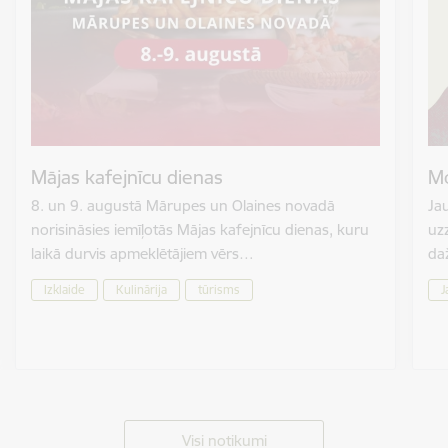
Mājas kafejnīcu dienas
Mo
8. un 9. augustā Mārupes un Olaines novadā
Jau
norisināsies iemīļotās Mājas kafejnīcu dienas, kuru
uzz
laikā durvis apmeklētājiem vērs…
da
Izklaide
Kulinārija
tūrisms
J
Visi notikumi