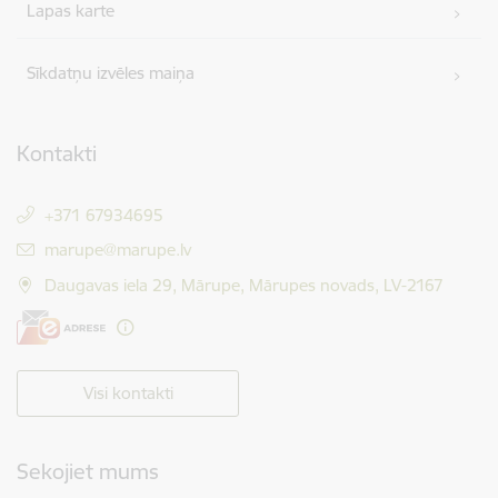
Lapas karte
Sīkdatņu izvēles maiņa
Kontakti
+371 67934695
E-pasts:
marupe@marupe.lv
Daugavas iela 29, Mārupe, Mārupes novads, LV-2167
Visi kontakti
Sekojiet mums