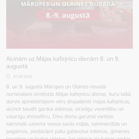
Aicinām uz Mājas kafejnīcu dienām 8. un 9.
augustā
07.08.2026.
8. un 9. augustā Mārupes un Olaines novadā
norisināsies iemīļotās Mājas kafejnīcu dienas, kuru laikā
durvis apmeklētājiem vērs divpadsmit mājas kafejnīcas,
aicinot baudīt gardus ēdienus, sirsnīgu viesmīlību un
vasarīgu atmosfēru. Divu dienu garumā vietējie
saimnieki uzņems viesus savās mājās, saimniecībās un
pagalmos, piedāvājot pašu gatavotus ēdienus, ģimenes
receptes un īpašus stāstus, kas slēpjas aiz katras garšas.