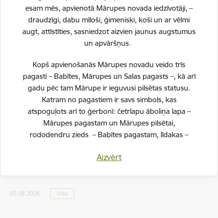
esam mēs, apvienotā Mārupes novada iedzīvotāji, –
draudzīgi, dabu mīloši, ģimeniski, koši un ar vēlmi
augt, attīstīties, sasniedzot aizvien jaunus augstumus
un apvāršņus.
Kopš apvienošanās Mārupes novadu veido trīs
pagasti – Babītes, Mārupes un Salas pagasts –, kā arī
gadu pēc tam Mārupe ir ieguvusi pilsētas statusu.
Katram no pagastiem ir savs simbols, kas
atspoguļots arī to ģerbonī: četrlapu āboliņa lapa –
Mārupes pagastam un Mārupes pilsētai,
rododendru zieds – Babītes pagastam, līdakas –
Ūdens kvalitāte Piņķu ūdenskrātuvē un
Salas pagastam.
ūdenskrātuvē "Pavasari" Jaunmārupē
Aizvērt
atbilstoša normai - peldēties atļauts | augusts
Svinot novada piecu gadu jubileju, esam savijuši šos
2026
simbolus vienotā, stilizētā vizuālā rakstā – kā stāstu
par mums pašiem. Mēs esam dažādi, bet kopā
05.08.2026.
Vide
veidojam vienotu, košu un pilnīgu novadu.