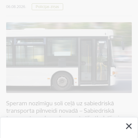
06.08.2026.
Policijas ziņas
Speram nozīmīgu soli ceļā uz sabiedriskā
transporta pilnveidi novadā – Sabiedriskā
transporta padome konceptuāli atbalstījusi
pašvaldības rosinātās izmaiņas četros
maršrutos novadā