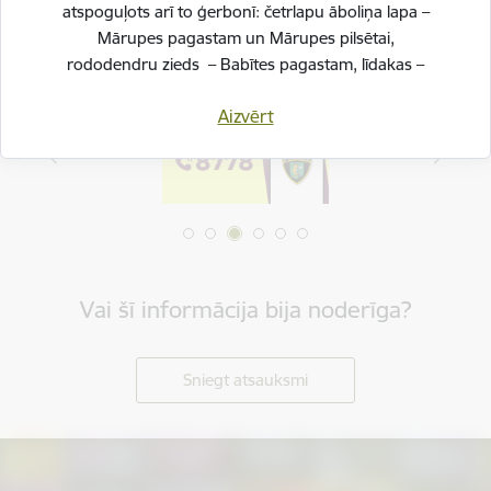
atspoguļots arī to ģerbonī: četrlapu āboliņa lapa –
Mārupes pagastam un Mārupes pilsētai,
rododendru zieds – Babītes pagastam, līdakas –
Salas pagastam.
Aizvērt
Svinot novada piecu gadu jubileju, esam savijuši šos
simbolus vienotā, stilizētā vizuālā rakstā – kā stāstu
par mums pašiem. Mēs esam dažādi, bet kopā
veidojam vienotu, košu un pilnīgu novadu.
SVĒTKU PROGRAMMA
Vai šī informācija bija noderīga?
Sniegt atsauksmi