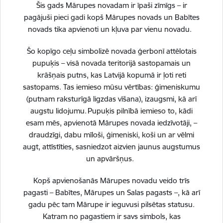
Šis gads Mārupes novadam ir īpaši zīmīgs – ir
pagājuši pieci gadi kopš Mārupes novads un Babītes
novads tika apvienoti un kļuva par vienu novadu.
Šo kopīgo ceļu simbolizē novada ģerbonī attēlotais
pupuķis – visā novada teritorijā sastopamais un
krāšņais putns, kas Latvijā kopumā ir ļoti reti
sastopams. Tas iemieso mūsu vērtības: ģimeniskumu
(putnam raksturīgā ligzdas vīšana), izaugsmi, kā arī
augstu lidojumu. Pupuķis pilnībā iemieso to, kādi
esam mēs, apvienotā Mārupes novada iedzīvotāji, –
draudzīgi, dabu mīloši, ģimeniski, koši un ar vēlmi
augt, attīstīties, sasniedzot aizvien jaunus augstumus
un apvāršņus.
Drukāt lapu
Kopš apvienošanās Mārupes novadu veido trīs
Dalīties
pagasti – Babītes, Mārupes un Salas pagasts –, kā arī
gadu pēc tam Mārupe ir ieguvusi pilsētas statusu.
Katram no pagastiem ir savs simbols, kas