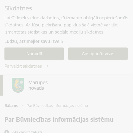
Pāriet uz lapas saturu
Sīkdatnes
Spied
lai meklētu
Enter
Lai šī tīmekļvietne darbotos, tā izmanto obligāti nepieciešamās
sīkdatnes. Ar Jūsu piekrišanu papildus šajā vietnē var tikt
izmantotas statistikas un sociālo mediju sīkdatnes.
Lūdzu, atzīmējiet savu izvēli:
Noraidīt
Apstiprināt visas
Pārvaldīt sīkdatnes
Sākums
Par Būvniecības informācijas sistēmu
Par Būvniecības informācijas sistēmu
Atskaņot tekstu