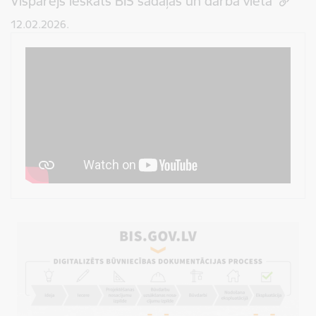
Vispārējs ieskats BIS sadaļās un darba vietā
12.02.2026.