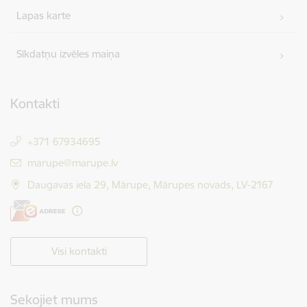
Lapas karte
Sīkdatņu izvēles maiņa
Kontakti
+371 67934695
E-pasts:
marupe@marupe.lv
Daugavas iela 29, Mārupe, Mārupes novads, LV-2167
Visi kontakti
Sekojiet mums