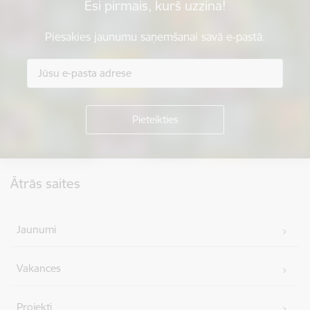
Esi pirmais, kurš uzzina!
Piesakies jaunumu saņemšanai savā e-pastā.
Kājene
Ātrās saites
Jaunumi
Vakances
Projekti