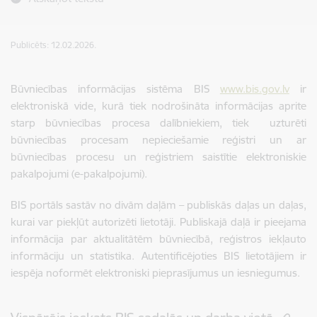
Publicēts: 12.02.2026.
Būvniecības informācijas sistēma BIS
www.bis.gov.lv
ir
elektroniskā vide, kurā tiek nodrošināta informācijas aprite
starp būvniecības procesa dalībniekiem, tiek uzturēti
būvniecības procesam nepieciešamie reģistri un ar
būvniecības procesu un reģistriem saistītie elektroniskie
pakalpojumi (e-pakalpojumi).
BIS portāls sastāv no divām daļām – publiskās daļas un daļas,
kurai var piekļūt autorizēti lietotāji. Publiskajā daļā ir pieejama
informācija par aktualitātēm būvniecībā, reģistros iekļauto
informāciju un statistika. Autentificējoties BIS lietotājiem ir
iespēja noformēt elektroniski pieprasījumus un iesniegumus.