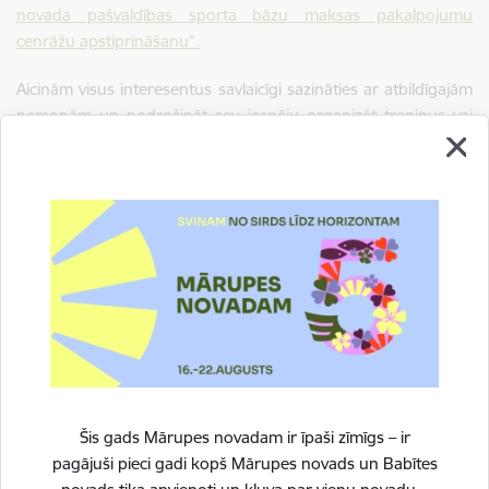
novada pašvaldības sporta bāzu maksas pakalpojumu
cenrāžu apstiprināšanu".
Aicinām visus interesentus savlaicīgi sazināties ar atbildīgajām
personām un nodrošināt sev iespēju organizēt treniņus vai
sporta pasākumus pašvaldības sporta objektos.
Drukāt lapu
Dalīties
Šis gads Mārupes novadam ir īpaši zīmīgs – ir
pagājuši pieci gadi kopš Mārupes novads un Babītes