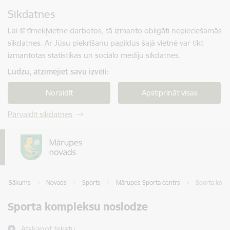
Pāriet uz lapas saturu
Sīkdatnes
Spied
lai meklētu
Enter
Lai šī tīmekļvietne darbotos, tā izmanto obligāti nepieciešamās
sīkdatnes. Ar Jūsu piekrišanu papildus šajā vietnē var tikt
izmantotas statistikas un sociālo mediju sīkdatnes.
Lūdzu, atzīmējiet savu izvēli:
Noraidīt
Apstiprināt visas
Pārvaldīt sīkdatnes
Sākums
Novads
Sports
Mārupes Sporta centrs
Sporta komp
Sporta kompleksu noslodze
Atskaņot tekstu