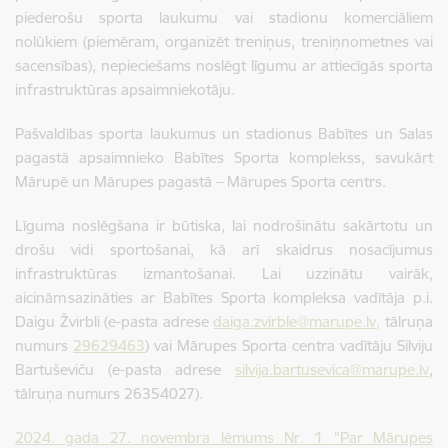
piederošu sporta laukumu vai stadionu komerciāliem
nolūkiem (piemēram, organizēt treniņus, treniņnometnes vai
sacensības), nepieciešams noslēgt līgumu ar attiecīgās sporta
infrastruktūras apsaimniekotāju.
Pašvaldības sporta laukumus un stadionus Babītes un Salas
pagastā apsaimnieko Babītes Sporta komplekss, savukārt
Mārupē un Mārupes pagastā – Mārupes Sporta centrs.
Līguma noslēgšana ir būtiska, lai nodrošinātu sakārtotu un
drošu vidi sportošanai, kā arī skaidrus nosacījumus
infrastruktūras izmantošanai.
Lai uzzinātu vairāk,
aicinām sazināties ar Babītes Sporta kompleksa vadītāja p.i.
Daigu Žvirbli (e-pasta adrese
daiga.zvirble@marupe.lv
,
tālruņa
numurs
29629463
) vai Mārupes Sporta centra vadītāju Silviju
Bartuševiču (e-pasta adrese
silvija.bartusevica@marupe.lv
,
tālruņa numurs 26354027).
2024. gada 27. novembra lēmums Nr. 1 "Par Mārupes