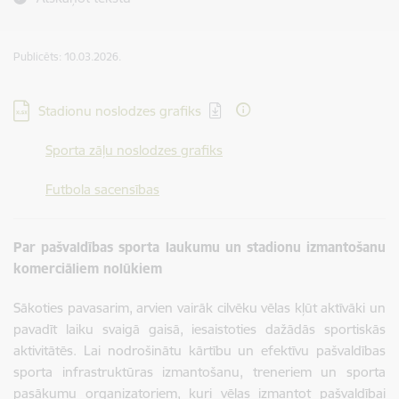
Publicēts: 10.03.2026.
Lejupielādēt:
Stadionu noslodzes grafiks
Sporta zāļu noslodzes grafiks
Futbola sacensības
Par pašvaldības sporta laukumu un stadionu izmantošanu
komerciāliem nolūkiem
Sākoties pavasarim, arvien vairāk cilvēku vēlas kļūt aktīvāki un
pavadīt laiku svaigā gaisā, iesaistoties dažādās sportiskās
aktivitātēs. Lai nodrošinātu kārtību un efektīvu pašvaldības
sporta infrastruktūras izmantošanu, treneriem un sporta
pasākumu organizatoriem, kuri vēlas izmantot pašvaldībai