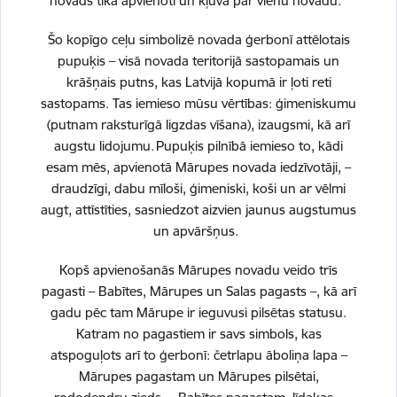
novads tika apvienoti un kļuva par vienu novadu.
Šo kopīgo ceļu simbolizē novada ģerbonī attēlotais
pupuķis – visā novada teritorijā sastopamais un
krāšņais putns, kas Latvijā kopumā ir ļoti reti
sastopams. Tas iemieso mūsu vērtības: ģimeniskumu
(putnam raksturīgā ligzdas vīšana), izaugsmi, kā arī
Vai šī informācija bija noderīga?
augstu lidojumu. Pupuķis pilnībā iemieso to, kādi
esam mēs, apvienotā Mārupes novada iedzīvotāji, –
draudzīgi, dabu mīloši, ģimeniski, koši un ar vēlmi
Sniegt atsauksmi
augt, attīstīties, sasniedzot aizvien jaunus augstumus
un apvāršņus.
Kopš apvienošanās Mārupes novadu veido trīs
pagasti – Babītes, Mārupes un Salas pagasts –, kā arī
Esi pirmais, kurš uzzina!
gadu pēc tam Mārupe ir ieguvusi pilsētas statusu.
Katram no pagastiem ir savs simbols, kas
Piesakies jaunumu saņemšanai savā e-pastā.
atspoguļots arī to ģerbonī: četrlapu āboliņa lapa –
Mārupes pagastam un Mārupes pilsētai,