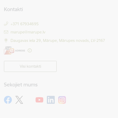
Kontakti
+371 67934695
E-pasts:
marupe@marupe.lv
Daugavas iela 29, Mārupe, Mārupes novads, LV-2167
Visi kontakti
Sekojiet mums