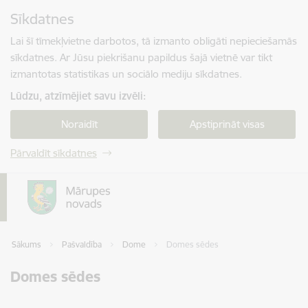
Pāriet uz lapas saturu
Sīkdatnes
Spied
lai meklētu
Enter
Lai šī tīmekļvietne darbotos, tā izmanto obligāti nepieciešamās
sīkdatnes. Ar Jūsu piekrišanu papildus šajā vietnē var tikt
izmantotas statistikas un sociālo mediju sīkdatnes.
Lūdzu, atzīmējiet savu izvēli:
Noraidīt
Apstiprināt visas
Pārvaldīt sīkdatnes
Sākums
Pašvaldība
Dome
Domes sēdes
Domes sēdes