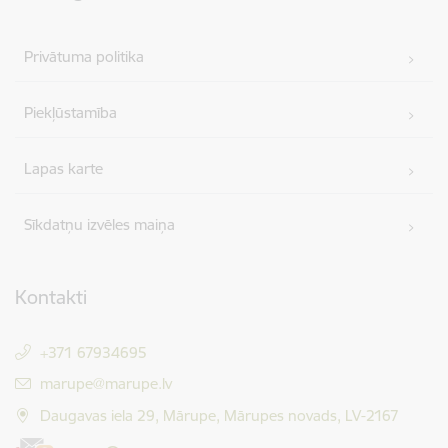
Privātuma politika
Piekļūstamība
Lapas karte
Sīkdatņu izvēles maiņa
Kontakti
+371 67934695
E-pasts:
marupe@marupe.lv
Daugavas iela 29, Mārupe, Mārupes novads, LV-2167