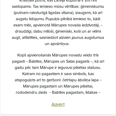
krāšņais putns, kas Latvijā kopumā ir ļoti reti
sastopams. Tas iemieso mūsu vērtības: ģimeniskumu
Mēnesis
(putnam raksturīgā ligzdas vīšana), izaugsmi, kā arī
Jūnijs
augstu lidojumu. Pupuķis pilnībā iemieso to, kādi
esam mēs, apvienotā Mārupes novada iedzīvotāji, –
draudzīgi, dabu mīloši, ģimeniski, koši un ar vēlmi
2023. gada 31. maija domes sēde
augt, attīstīties, sasniedzot aizvien jaunus augstumus
un apvāršņus.
Gads
2023
Kopš apvienošanās Mārupes novadu veido trīs
pagasti – Babītes, Mārupes un Salas pagasts –, kā arī
Mēnesis
Maijs
gadu pēc tam Mārupe ir ieguvusi pilsētas statusu.
Katram no pagastiem ir savs simbols, kas
atspoguļots arī to ģerbonī: četrlapu āboliņa lapa –
Mārupes pagastam un Mārupes pilsētai,
2023. gada 2. maija domes ārkārtas sēde
rododendru zieds – Babītes pagastam, līdakas –
Gads
Salas pagastam.
2023
Aizvērt
Svinot novada piecu gadu jubileju, esam savijuši šos
Mēnesis