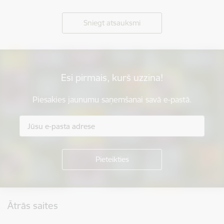
Sniegt atsauksmi
Esi pirmais, kurš uzzina!
Piesakies jaunumu saņemšanai savā e-pastā.
Kājene
Ātrās saites