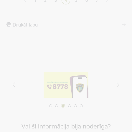
1
2
3
4
5
6
7
Lapa
Lapa
Lapa
Pašreizējā lapa
Lapa
Lapa
Drukāt lapu
Vai šī informācija bija noderīga?