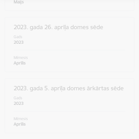
simbolus vienotā, stilizētā vizuālā rakstā – kā stāstu
Maijs
par mums pašiem. Mēs esam dažādi, bet kopā
veidojam vienotu, košu un pilnīgu novadu.
2023. gada 26. aprīļa domes sēde
SVĒTKU PROGRAMMA
Gads
2023
Mēnesis
Aprīlis
2023. gada 5. aprīļa domes ārkārtas sēde
Gads
2023
Mēnesis
Aprīlis