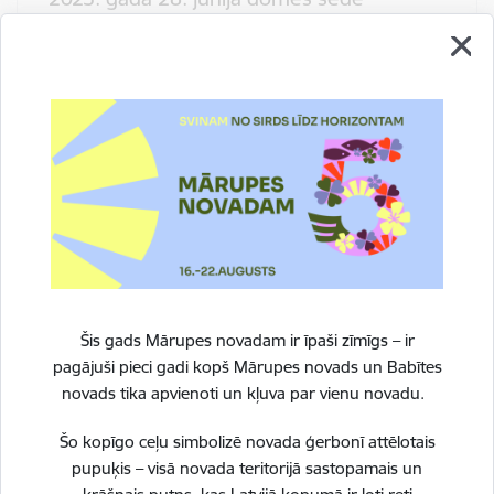
Gads
2023
Mēnesis
Jūnijs
2023. gada 7. jūnija ārkārtas sēde
Gads
2023
Mēnesis
Šis gads Mārupes novadam ir īpaši zīmīgs – ir
Jūnijs
pagājuši pieci gadi kopš Mārupes novads un Babītes
novads tika apvienoti un kļuva par vienu novadu.
2023. gada 1. jūnija domes ārkārtas sēde
Šo kopīgo ceļu simbolizē novada ģerbonī attēlotais
pupuķis – visā novada teritorijā sastopamais un
Gads
2023