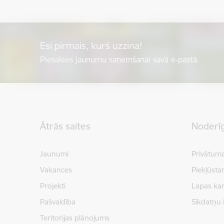
Esi pirmais, kurš uzzina!
Piesakies jaunumu saņemšanai savā e-pastā.
Kājene
Ātrās saites
Noderīg
Jaunumi
Privātuma
Vakances
Piekļūsta
Projekti
Lapas kar
Pašvaldība
Sīkdatņu 
Teritorijas plānojums