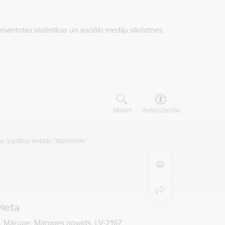
zmantotas statistikas un sociālo mediju sīkdatnes.
Meklēt
Piekļūstamība
s izglītības iestāde "Mārzemīte"
vieta
5, Mārupe, Mārupes novads, LV-2167