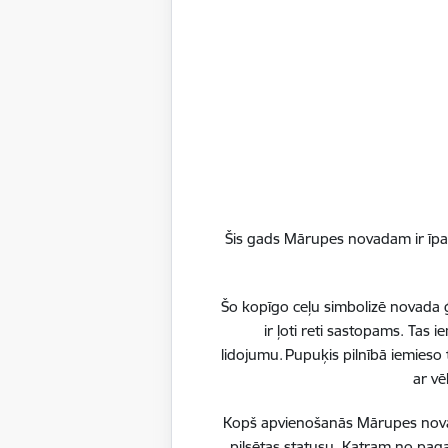
PII “Mārz
Pirmssko
Mārupes 
PII “Mār
(program
Šis gads Mārupes novadam ir īpaš
izglītoja
PII “Mār
Šo kopīgo ceļu simbolizē novada ģ
strādā 31
ir ļoti reti sastopams. Tas
“Mārzemīt
lidojumu. Pupuķis pilnībā iemieso 
foajē daž
ar vē
medmāsai
Kopš apvienošanās Mārupes novadu
plaša, ap
pilsētas statusu. Katram no paga