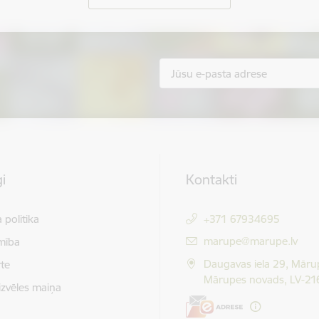
i
Kontakti
 politika
+371 67934695
E-pasts:
marupe@marupe.lv
mība
Daugavas iela 29, Māru
te
Mārupes novads, LV-21
izvēles maiņa