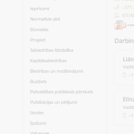
+371
Iepirkumi
IEST
Normatīvie akti
Būvvalde
Darbin
Projekti
Sabiedrības līdzdalība
Liān
Kapitālsabiedrības
Vadīt
Biedrības un nodibinājumi
+3
Budžets
Pašvaldības publiskais pārskats
Elīn
Publikācijas un pētījumi
Vadīt
Izsoles
+3
Īpašumi
Vakances