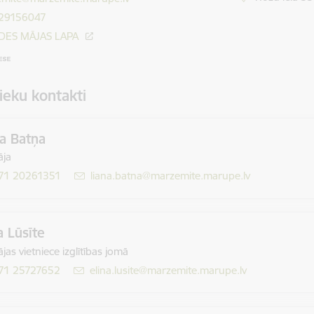
 29156047
ĀDES MĀJAS LAPA
ieku kontakti
a Batņa
āja
71 20261351
E-pasts:
liana.batna@marzemite.marupe.lv
a Lūsīte
ājas vietniece izglītības jomā
71 25727652
E-pasts:
elina.lusite@marzemite.marupe.lv