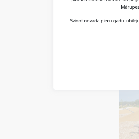
3671,72 
Mārupes 
Svinot novada piecu gadu jubileju
“Mārzemīt
keramikas
jautrā mu
“Mārzemīt