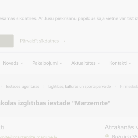
iešamās sīkdatnes. Ar Jūsu piekrišanu papildus šajā vietnē var tikt i
Pārvaldīt sīkdatnes
Novads
Pakalpojumi
Aktualitātes
Kontakti
Iestādes, aģentūras
Izglītības, kultūras un sporta pārvalde
Pirmsskola
kolas izglītības iestāde "Mārzemīte"
ti
Atrašanās 
ts:
Rožu iela 3
mite@marzemite.marupe.lv