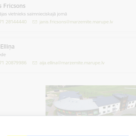
s Fricsons
ājas vietnieks saimnieciskajā jomā
71 28144440
E-pasts:
janis.fricsons@marzemite.marupe.lv
 Elliņa
ede
71 20879986
E-pasts:
aija.ellina@marzemite.marupe.lv