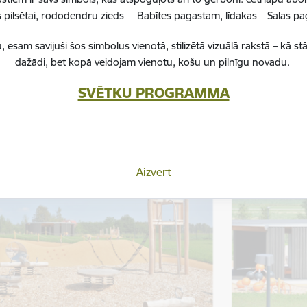
m
, kopējā zemesgabala platība ir divi hektāri.
pilsētai, rododendru zieds – Babītes pagastam, līdakas – Salas 
, esam savijuši šos simbolus vienotā, stilizētā vizuālā rakstā – k
ē” tiek piedāvāti šādi maksas interešu izglītības pulciņi: angļ
dažādi, bet kopā veidojam vienotu, košu un pilnīgu novadu.
 pulciņš, tautisko deju nodarbības, vispusīgas fiziskās nodarbī
zicēšana bērniem”.
SVĒTKU PROGRAMMA
es” moto: “Ir pasaule tikko radīta. Es eju to apskatīt… “ (M. Zālīte)
Aizvērt