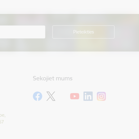
Sekojiet mums
pe,
67