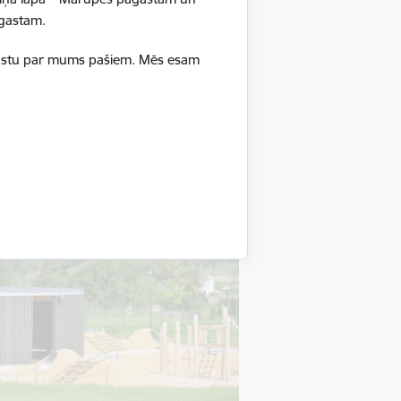
pagastam.
ā stāstu par mums pašiem. Mēs esam
u valoda, “Mazā podnieka darbnīca” jeb
bas un mūzikas pulciņš ”Interesantā un