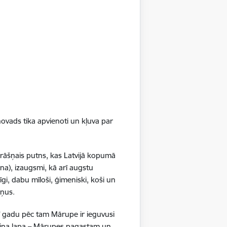
ajām pirmsskolas izglītības iestādēm
a 22. augustā.
izglītojamos pamatizglītības apguvei
s pirmsskolas izglītības programmu
ovads tika apvienoti un kļuva par
611).
gadu vecumam, kopā izglītības iestādē
krāšņais putns, kas Latvijā kopumā
na), izaugsmi, kā arī augstu
m guļamistabām, liela sporta zāle, plašs
gi, dabu mīloši, ģimeniski, koši un
ekārtoti kabineti atbalsta personālam -
ršņus.
agogam un citiem darbiniekiem, kā arī
ī gadu pēc tam Mārupe ir ieguvusi
ku rotaļu laukumu. Ēkas kopējā platība–
boliņa lapa – Mārupes pagastam un