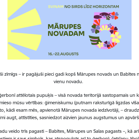
emīte” nolikums
las izglītības iestāde “Mārzemīte” (PII) ir viena no jaunāk
novada pašvaldībā - savas durvis izglītojamiem vēra 2016. gad
zemīte” īsteno pirmsskolas izglītības programmu un sagatavo 
mas kods - 01011111) un no 2022. gada janvāra - speciālā
i zīmīgs – ir pagājuši pieci gadi kopš Mārupes novads un Babītes n
miem ar jauktiem attīstības traucējumiem (programmas kods - 01015
vienu novadu.
zemīti” 2025./2026. mācību gadā apmeklē 272 bērni no 2 līdz 7 
erbonī attēlotais pupuķis – visā novada teritorijā sastopamais un 
 pedagogs un 26 saimnieciskā darba veicēji.
 iemieso mūsu vērtības: ģimeniskumu (putnam raksturīgā ligzdas vīša
ē” ir 12 plašas, gaišas un labiekārtotas grupu telpas ar atsevišķā
to, kādi esam mēs, apvienotā Mārupes novada iedzīvotāji, – draudzī
ādiem pasākumiem, divi mūzikas kabineti, atsevišķa ēdamzāle, labi
lmi augt, attīstīties, sasniedzot aizvien jaunus augstumus un apvā
, skolotājiem logopēdiem, izglītības psihologam, speciālam ped
 veido trīs pagasti – Babītes, Mārupes un Salas pagasts –, kā ar
zaļumota un skaista āra teritorija ar labiekārtotu un ergonomis
2
stiem ir savs simbols, kas atspoguļots arī to ģerbonī: četrlapu ā