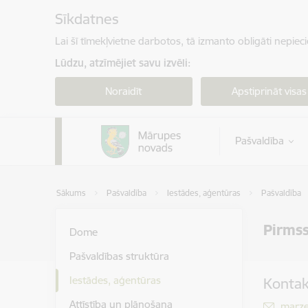
Pāriet uz lapas saturu
Sīkdatnes
Lai šī tīmekļvietne darbotos, tā izmanto obligāti nepiec
Lūdzu, atzīmējiet savu izvēli:
Noraidīt
Apstiprināt visas
Pašvaldība
Sākums
Pašvaldība
Iestādes, aģentūras
Pašvaldība
Pirmss
Dome
Pašvaldības struktūra
Iestādes, aģentūras
Kontak
Attīstība un plānošana
E-pas
marze