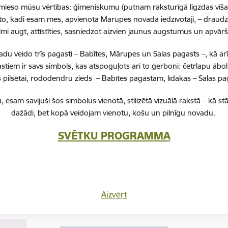
la 16a, Mārupe - telpu paplašinājums atvērts 2015. gadā (attēlā pa k
 iemieso mūsu vērtības: ģimeniskumu (putnam raksturīgā ligzdas vīša
to, kādi esam mēs, apvienotā Mārupes novada iedzīvotāji, – draudzī
lmi augt, attīstīties, sasniedzot aizvien jaunus augstumus un apvā
 veido trīs pagasti – Babītes, Mārupes un Salas pagasts –, kā ar
stiem ir savs simbols, kas atspoguļots arī to ģerbonī: četrlapu ā
pilsētai, rododendru zieds – Babītes pagastam, līdakas – Salas 
, esam savijuši šos simbolus vienotā, stilizētā vizuālā rakstā – k
dažādi, bet kopā veidojam vienotu, košu un pilnīgu novadu.
SVĒTKU PROGRAMMA
Aizvērt