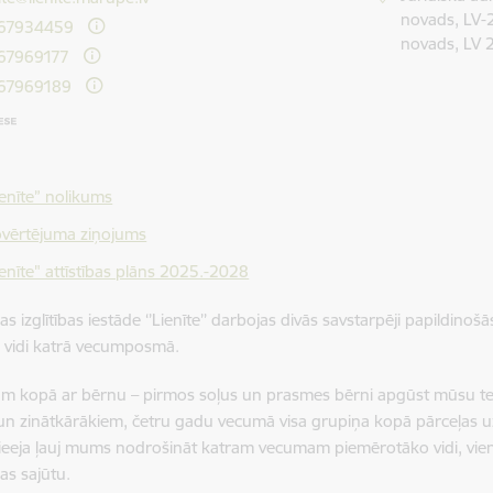
novads, LV-2
 67934459
novads, LV 
67969177
 67969189
ienīte” nolikums
vērtējuma ziņojums
ienīte" attīstības plāns 2025.-2028
s izglītības iestāde ‘’Lienīte’’ darbojas divās savstarpēji papildinoš
u vidi katrā vecumposmā.
m kopā ar bērnu – pirmos soļus un prasmes bērni apgūst mūsu t
 un zinātkārākiem, četru gadu vecumā visa grupiņa kopā pārceļas
ieeja ļauj mums nodrošināt katram vecumam piemērotāko vidi, vienl
as sajūtu.