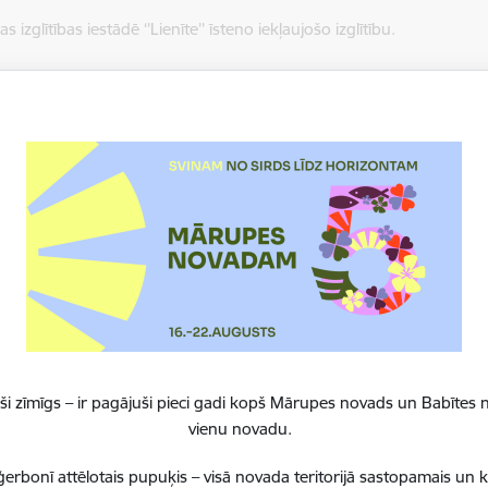
s izglītības iestādē ‘’Lienīte’’ īsteno iekļaujošo izglītību.
tas trīs izglītības programmas:
ējās pirmsskolas izglītības programmas (izglītības programmas kod
lās pirmsskolas izglītības programma izglītojamajiem ar valodas t
1)
lās pirmsskolas izglītības programma izglītojamajiem ar jaukti
as kods 01015611)
 par pašvaldības līdzekļiem bērnudārzā veikta iekštelpu renovācija,
ā atklāta “Lienītes” otrā māja, kuru apmeklē bērni no 1,5 līdz 3
i zīmīgs – ir pagājuši pieci gadi kopš Mārupes novads un Babītes n
vienu novadu.
la 2, Mārupe - iestāde atvērta 1972.gadā (attēlā pa labi)
erbonī attēlotais pupuķis – visā novada teritorijā sastopamais un 