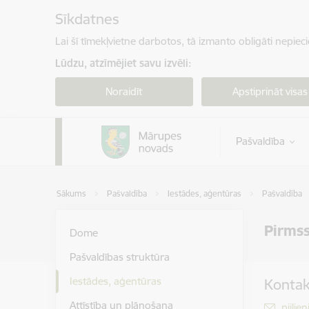
Pāriet uz lapas saturu
Sīkdatnes
Lai šī tīmekļvietne darbotos, tā izmanto obligāti nepiec
Lūdzu, atzīmējiet savu izvēli:
Noraidīt
Apstiprināt visas
Pašvaldība
Sākums
Pašvaldība
Iestādes, aģentūras
Pašvaldība
Pirmss
Dome
Pašvaldības struktūra
Iestādes, aģentūras
Kontak
Attīstība un plānošana
E-pas
piilie