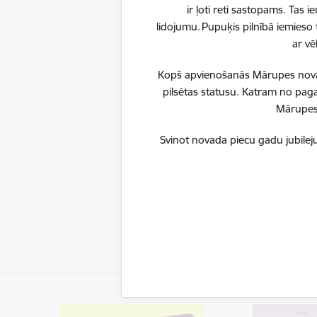
Pērses ie
ir ļoti reti sastopams. Tas
lidojumu. Pupuķis pilnībā iemieso 
ar vē
Kopš apvienošanās Mārupes novadu
pilsētas statusu. Katram no paga
Mārupes 
Svinot novada piecu gadu jubileju