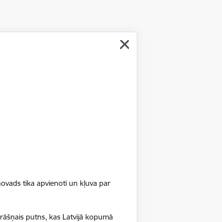
s 01011111);
raucējumiem (izglītības programmas kods
em attīstības traucējumiem (izglītības
 kā arī ēkas ārsienu siltināšana.
 gadu vecumam.
ovads tika apvienoti un kļuva par
krāšņais putns, kas Latvijā kopumā