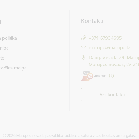
i
Kontakti
 politika
+371 67934695
E-pasts:
marupe@marupe.lv
mība
Daugavas iela 29, Māru
te
Mārupes novads, LV-21
izvēles maiņa
Visi kontakti
© 2026 Mārupes novada pašvaldība, publicētā satura visas tiesības aizsargātas.