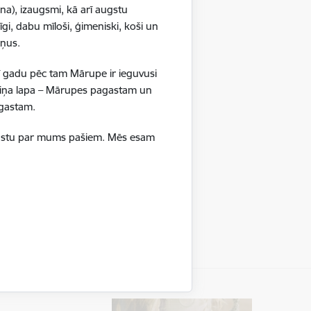
reisi)
na), izaugsmi, kā arī augstu
gi, dabu mīloši, ģimeniski, koši un
ršņus.
ī gadu pēc tam Mārupe ir ieguvusi
boliņa lapa – Mārupes pagastam un
pagastam.
ā stāstu par mums pašiem. Mēs esam