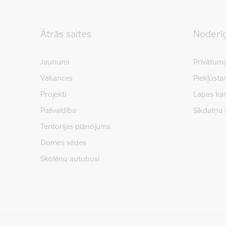
Kājene
Ātrās saites
Noderīg
Jaunumi
Privātuma
Vakances
Piekļūsta
Projekti
Lapas kar
Pašvaldība
Sīkdatņu 
Teritorijas plānojums
Domes sēdes
Skolēnu autobusi