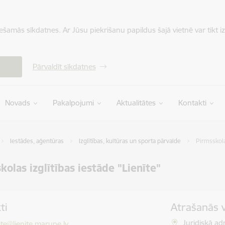
iešamās sīkdatnes. Ar Jūsu piekrišanu papildus šajā vietnē var tikt i
Pārvaldīt sīkdatnes
Novads
Pakalpojumi
Aktualitātes
Kontakti
Iestādes, aģentūras
Izglītības, kultūras un sporta pārvalde
Pirmsskolas
kolas izglītības iestāde "Lienīte"
ti
Atrašanās 
ts:
Juridiskā ad
nite@lienite.marupe.lv