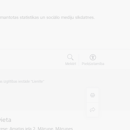
zmantotas statistikas un sociālo mediju sīkdatnes.
Meklēt
Piekļūstamība
 izglītības iestāde "Lienīte"
vieta
rese: Amatas iela 2, Mārupe, Mārupes