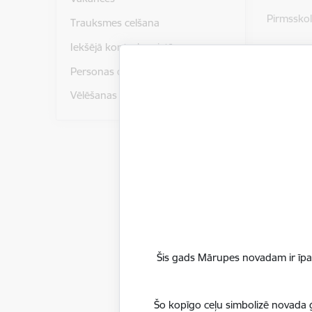
Pirmsskola
Trauksmes celšana
Iekšējā kontroles sistēma
Ir licencē
1. Vispār
Personas datu aizsardzība
2. Speciā
Vēlēšanas
0101551
3. Speciā
programm
2012.gadā
2015. gad
Šis gads Mārupes novadam ir īpaš
Amatas ie
Šo kopīgo ceļu simbolizē novada ģ