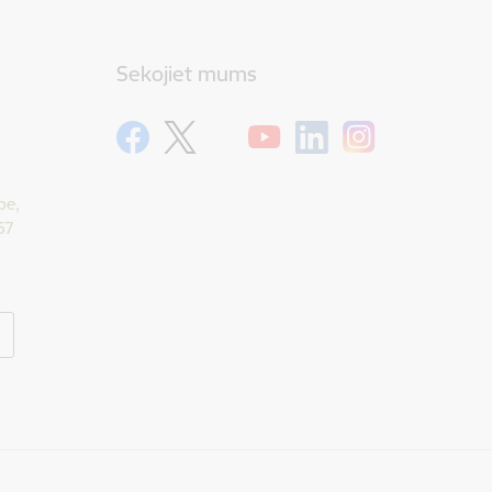
Sekojiet mums
pe,
67