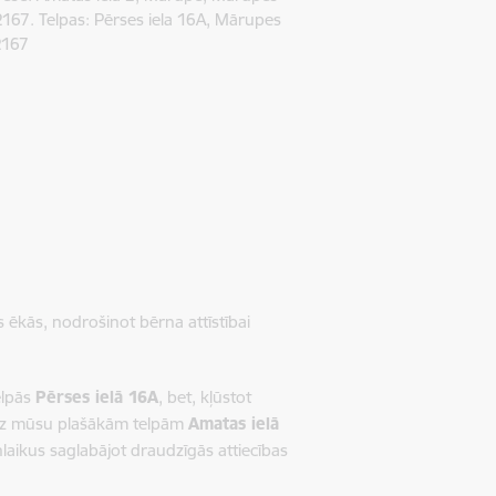
167. Telpas: Pērses iela 16A, Mārupes
2167
ās ēkās, nodrošinot bērna attīstībai
elpās
Pērses ielā 16A
, bet, kļūstot
 uz mūsu plašākām telpām
Amatas ielā
aikus saglabājot draudzīgās attiecības