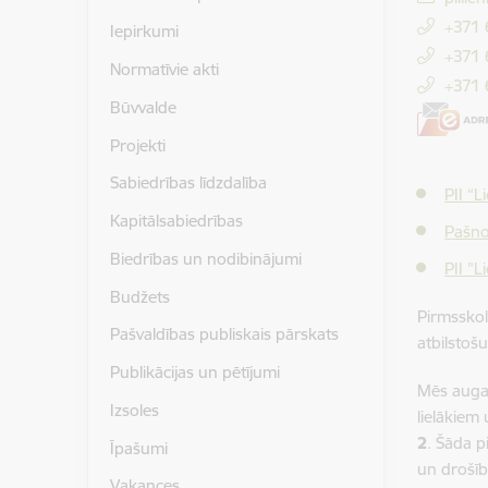
+371
Iepirkumi
+371 
Normatīvie akti
+371
Būvvalde
Projekti
Sabiedrības līdzdalība
PII “L
Kapitālsabiedrības
Pašno
Biedrības un nodibinājumi
PII "L
Budžets
Pirmsskola
Pašvaldības publiskais pārskats
atbilstoš
Publikācijas un pētījumi
Mēs auga
Izsoles
lielākiem
2
. Šāda p
Īpašumi
un drošīb
Vakances