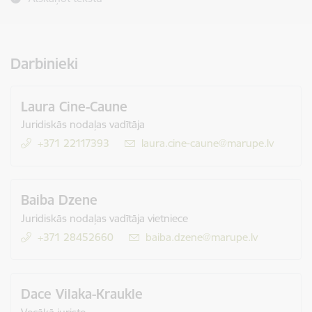
Darbinieki
Laura Cine-Caune
Juridiskās nodaļas vadītāja
+371 22117393
E-pasts:
laura.cine-caune@marupe.lv
Baiba Dzene
Juridiskās nodaļas vadītāja vietniece
+371 28452660
E-pasts:
baiba.dzene@marupe.lv
Dace Vilaka-Kraukle