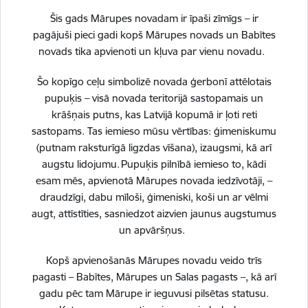
Šis gads Mārupes novadam ir īpaši zīmīgs – ir
pagājuši pieci gadi kopš Mārupes novads un Babītes
novads tika apvienoti un kļuva par vienu novadu.
Šo kopīgo ceļu simbolizē novada ģerbonī attēlotais
pupuķis – visā novada teritorijā sastopamais un
krāšņais putns, kas Latvijā kopumā ir ļoti reti
sastopams. Tas iemieso mūsu vērtības: ģimeniskumu
(putnam raksturīgā ligzdas vīšana), izaugsmi, kā arī
augstu lidojumu. Pupuķis pilnībā iemieso to, kādi
esam mēs, apvienotā Mārupes novada iedzīvotāji, –
draudzīgi, dabu mīloši, ģimeniski, koši un ar vēlmi
Vai šī informācija bija noderīga?
augt, attīstīties, sasniedzot aizvien jaunus augstumus
un apvāršņus.
Kopš apvienošanās Mārupes novadu veido trīs
Sniegt atsauksmi
pagasti – Babītes, Mārupes un Salas pagasts –, kā arī
gadu pēc tam Mārupe ir ieguvusi pilsētas statusu.