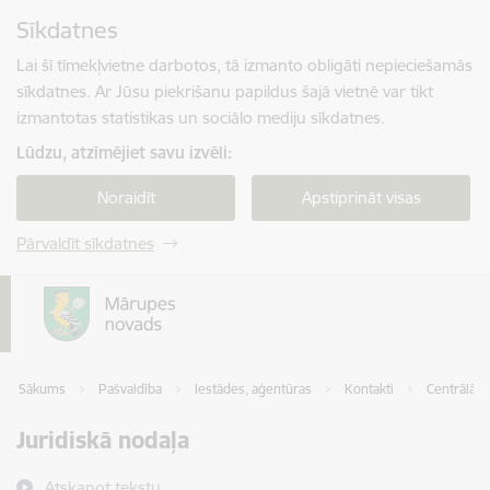
Pāriet uz lapas saturu
Sīkdatnes
Spied
lai meklētu
Enter
Lai šī tīmekļvietne darbotos, tā izmanto obligāti nepieciešamās
sīkdatnes. Ar Jūsu piekrišanu papildus šajā vietnē var tikt
izmantotas statistikas un sociālo mediju sīkdatnes.
Lūdzu, atzīmējiet savu izvēli:
Noraidīt
Apstiprināt visas
Pārvaldīt sīkdatnes
Sākums
Pašvaldība
Iestādes, aģentūras
Kontakti
Centrālā p
Juridiskā nodaļa
Atskaņot tekstu