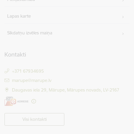
Lapas karte
Sīkdatņu izvēles maiņa
Kontakti
+371 67934695
E-pasts:
marupe@marupe.lv
Daugavas iela 29, Mārupe, Mārupes novads, LV-2167
Visi kontakti