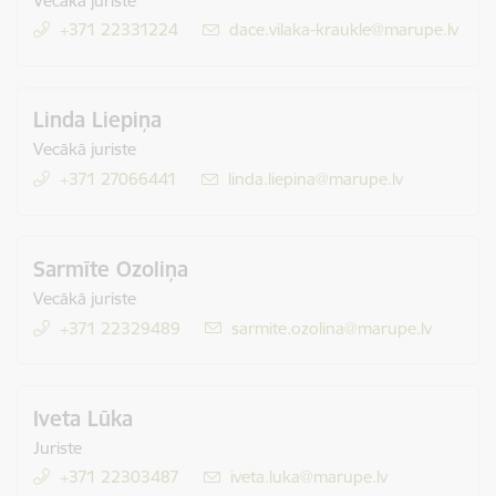
Vecākā juriste
+371 22331224
E-pasts:
dace.vilaka-kraukle@marupe.lv
Linda Liepiņa
Vecākā juriste
+371 27066441
E-pasts:
linda.liepina@marupe.lv
Sarmīte Ozoliņa
Vecākā juriste
+371 22329489
E-pasts:
sarmite.ozolina@marupe.lv
Iveta Lūka
Juriste
+371 22303487
E-pasts:
iveta.luka@marupe.lv