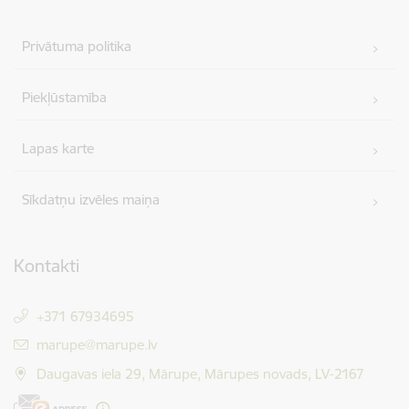
Privātuma politika
Piekļūstamība
Lapas karte
Sīkdatņu izvēles maiņa
Kontakti
+371 67934695
E-pasts:
marupe@marupe.lv
Daugavas iela 29, Mārupe, Mārupes novads, LV-2167