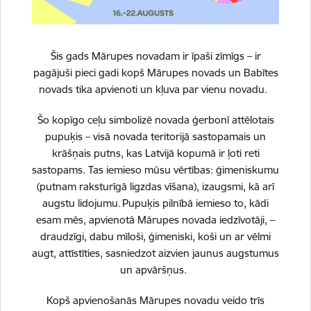
Trauksmes celšana
Skatīt vairāk
Šis gads Mārupes novadam ir īpaši zīmīgs – ir
pagājuši pieci gadi kopš Mārupes novads un Babītes
novads tika apvienoti un kļuva par vienu novadu.
Iekšējā kontroles sistēma
Šo kopīgo ceļu simbolizē novada ģerbonī attēlotais
pupuķis – visā novada teritorijā sastopamais un
Skatīt vairāk
krāšņais putns, kas Latvijā kopumā ir ļoti reti
sastopams. Tas iemieso mūsu vērtības: ģimeniskumu
(putnam raksturīgā ligzdas vīšana), izaugsmi, kā arī
augstu lidojumu. Pupuķis pilnībā iemieso to, kādi
Personas datu aizsardzība
esam mēs, apvienotā Mārupes novada iedzīvotāji, –
draudzīgi, dabu mīloši, ģimeniski, koši un ar vēlmi
Skatīt vairāk
augt, attīstīties, sasniedzot aizvien jaunus augstumus
un apvāršņus.
Kopš apvienošanās Mārupes novadu veido trīs