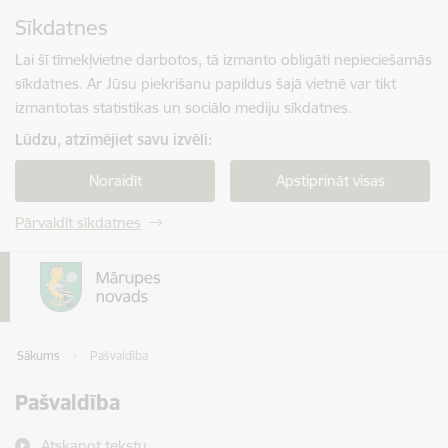
Pāriet uz lapas saturu
Sīkdatnes
Spied
lai meklētu
Enter
Lai šī tīmekļvietne darbotos, tā izmanto obligāti nepieciešamās
sīkdatnes. Ar Jūsu piekrišanu papildus šajā vietnē var tikt
izmantotas statistikas un sociālo mediju sīkdatnes.
Lūdzu, atzīmējiet savu izvēli:
Noraidīt
Apstiprināt visas
Pārvaldīt sīkdatnes
Sākums
Pašvaldība
Pašvaldība
Atskaņot tekstu