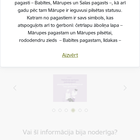
pagasti – Babītes, Mārupes un Salas pagasts –, kā arī
gadu pēc tam Mārupe ir ieguvusi pilsētas statusu.
Drukāt lapu
Katram no pagastiem ir savs simbols, kas
Dalīties
atspoguļots arī to ģerbonī: četrlapu āboliņa lapa –
Mārupes pagastam un Mārupes pilsētai,
rododendru zieds – Babītes pagastam, līdakas –
Salas pagastam.
Aizvērt
Svinot novada piecu gadu jubileju, esam savijuši šos
simbolus vienotā, stilizētā vizuālā rakstā – kā stāstu
par mums pašiem. Mēs esam dažādi, bet kopā
veidojam vienotu, košu un pilnīgu novadu.
SVĒTKU PROGRAMMA
Vai šī informācija bija noderīga?