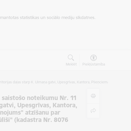
zmantotas statistikas un sociālo mediju sīkdatnes.
Meklēt
Piekļūstamība
orijas daļas starp K. Ulmaņa gatvi, Upesgrīvas, Kantora, Plieņciema ielām un li
saistošo noteikumu Nr. 11
gatvi, Upesgrīvas, Kantora,
ānojums" atzīšanu par
īši" (kadastra Nr. 8076