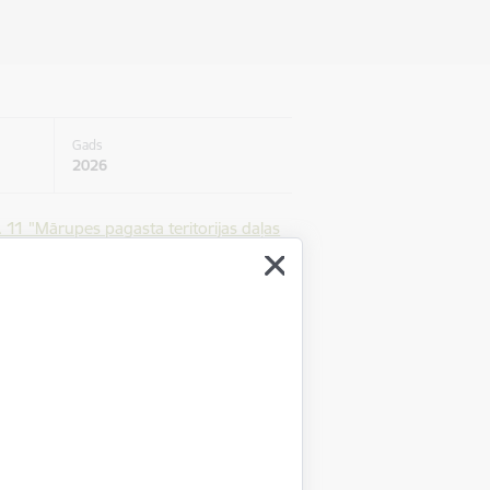
Gads
2026
1 "Mārupes pagasta teritorijas daļas
vedceļu detālais plānojums" atzīšanu par
6 003 0652), Mārupes pagasts, Mārupes