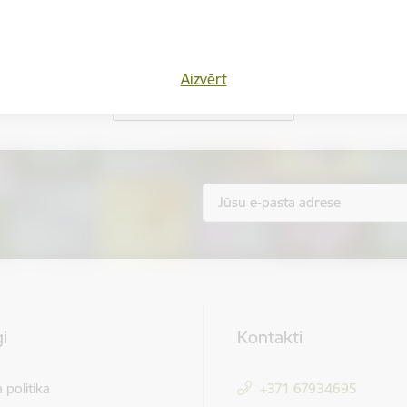
Vai šī informācija bija noderīga?
Aizvērt
Sniegt atsauksmi
i
Kontakti
 politika
+371 67934695