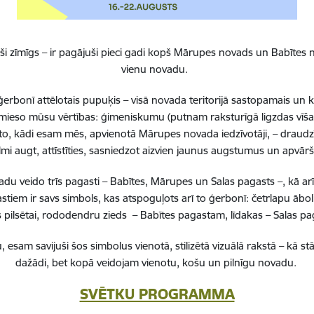
i zīmīgs – ir pagājuši pieci gadi kopš Mārupes novads un Babītes n
vienu novadu.
erbonī attēlotais pupuķis – visā novada teritorijā sastopamais un 
 iemieso mūsu vērtības: ģimeniskumu (putnam raksturīgā ligzdas vīša
to, kādi esam mēs, apvienotā Mārupes novada iedzīvotāji, – draudzī
lmi augt, attīstīties, sasniedzot aizvien jaunus augstumus un apvā
 veido trīs pagasti – Babītes, Mārupes un Salas pagasts –, kā ar
stiem ir savs simbols, kas atspoguļots arī to ģerbonī: četrlapu ā
pilsētai, rododendru zieds – Babītes pagastam, līdakas – Salas 
, esam savijuši šos simbolus vienotā, stilizētā vizuālā rakstā – k
dažādi, bet kopā veidojam vienotu, košu un pilnīgu novadu.
SVĒTKU PROGRAMMA