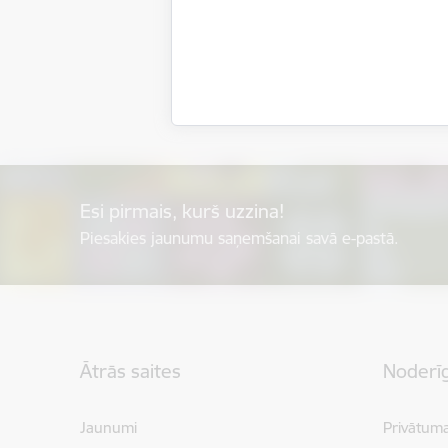
Esi pirmais, kurš uzzina!
Piesakies jaunumu saņemšanai savā e-pastā.
Kājene
Ātrās saites
Noderīg
Jaunumi
Privātuma