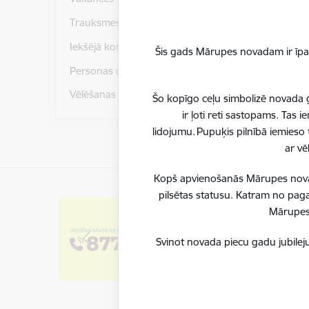
Trauksmes celšana
Iekšējā kontroles sistēma
Šis gads Mārupes novadam ir īpaš
Personas datu aizsardzība
Vēlēšanas
Šo kopīgo ceļu simbolizē novada ģ
ir ļoti reti sastopams. Tas
lidojumu. Pupuķis pilnībā iemieso 
ar vē
Kopš apvienošanās Mārupes novadu
pilsētas statusu. Katram no paga
Mārupes 
Svinot novada piecu gadu jubileju