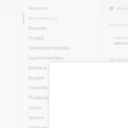
Iepirkumi
Atska
Normatīvie akti
Publicēts: 
Būvvalde
Projekti
Kategori
Saistoš
Sabiedrības līdzdalība
Kapitālsabiedrības
Par Mārup
starp K. 
Biedrības un nodibinājumi
spēku za
Budžets
novads
Pašvaldības publiskais pārskats
Publikācijas un pētījumi
Izsoles
Īpašumi
Vakances