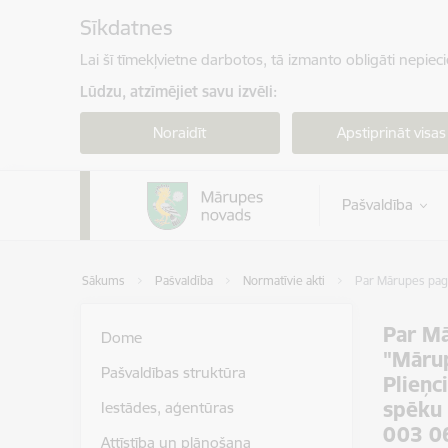
Pāriet uz lapas saturu
Sīkdatnes
Lai šī tīmekļvietne darbotos, tā izmanto obligāti nepiec
Lūdzu, atzīmējiet savu izvēli:
Noraidīt
Apstiprināt visas
Pašvaldība
Sākums
Pašvaldība
Normatīvie akti
Par Mārupes paga
Par Mā
Dome
"Mārup
Pašvaldības struktūra
Plieņc
spēku 
Iestādes, aģentūras
003 0
Attīstība un plānošana