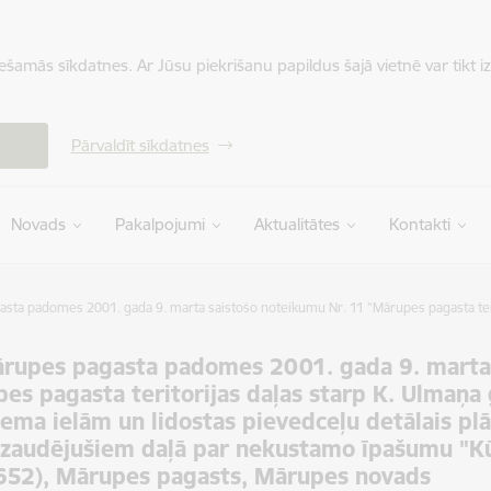
iešamās sīkdatnes. Ar Jūsu piekrišanu papildus šajā vietnē var tikt i
Pārvaldīt sīkdatnes
Novads
Pakalpojumi
Aktualitātes
Kontakti
sta padomes 2001. gada 9. marta saistošo noteikumu Nr. 11 "Mārupes pagasta terit
rupes pagasta padomes 2001. gada 9. marta 
es pagasta teritorijas daļas starp K. Ulmaņa 
iema ielām un lidostas pievedceļu detālais pl
zaudējušiem daļā par nekustamo īpašumu "Kūl
652), Mārupes pagasts, Mārupes novads