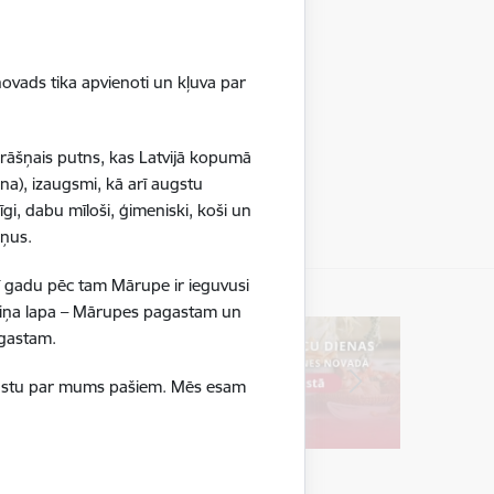
ovads tika apvienoti un kļuva par
krāšņais putns, kas Latvijā kopumā
na), izaugsmi, kā arī augstu
gi, dabu mīloši, ģimeniski, koši un
ršņus.
ī gadu pēc tam Mārupe ir ieguvusi
boliņa lapa – Mārupes pagastam un
pagastam.
ā stāstu par mums pašiem. Mēs esam