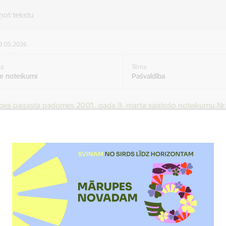
ņot tekstu
13.05.2026.
ja
Tēma
ie noteikumi
Pašvaldība
es pagasta padomes 2001. gada 9. marta saistošo noteikumu Nr. 1
Ulmaņa gatvi, Upesgrīvas, Kantora, Plieņciema ielām un lidostas pie
udējušiem daļā par nekustamo īpašumu "Kūlīši" (kadastra Nr. 807