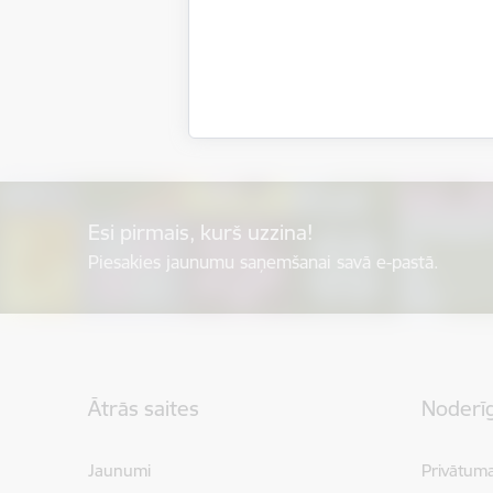
Esi pirmais, kurš uzzina!
Piesakies jaunumu saņemšanai savā e-pastā.
Kājene
Ātrās saites
Noderīg
Jaunumi
Privātuma