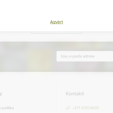
Vai šī informācija bija noderīga?
Aizvērt
Sniegt atsauksmi
i
Kontakti
 politika
+371 67934695