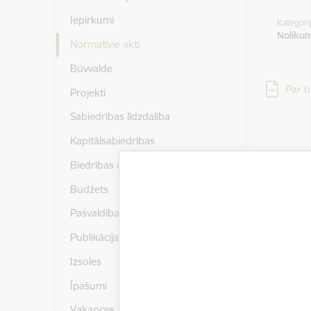
Iepirkumi
Kategori
Nolikum
Normatīvie akti
Būvvalde
Lejupielād
Par b
Projekti
Sabiedrības līdzdalība
Kapitālsabiedrības
Biedrības un nodibinājumi
Budžets
Pašvaldības publiskais pārskats
Publikācijas un pētījumi
Izsoles
Īpašumi
Vakances