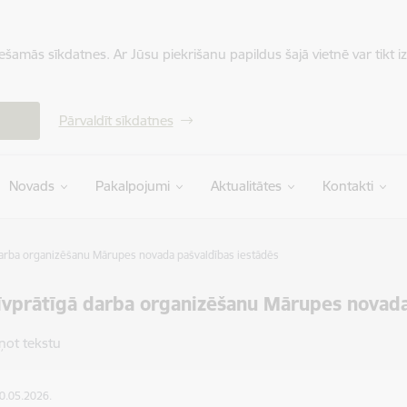
iešamās sīkdatnes. Ar Jūsu piekrišanu papildus šajā vietnē var tikt i
Pārvaldīt sīkdatnes
Novads
Pakalpojumi
Aktualitātes
Kontakti
darba organizēšanu Mārupes novada pašvaldības iestādēs
īvprātīgā darba organizēšanu Mārupes novada
ņot tekstu
20.05.2026.