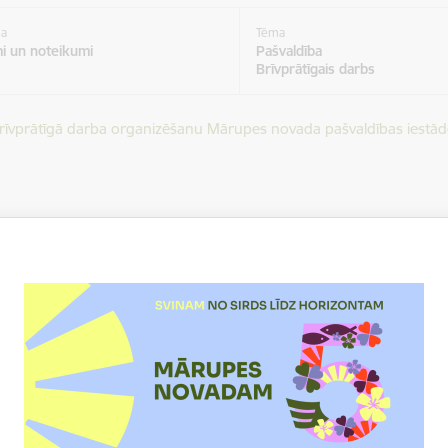
ja
Tēma
i un noteikumi
Pašvaldība
Brīvprātīgais darbs
ēt:
rīvprātīgā darba organizēšanu Mārupes novada pašvaldības iestād