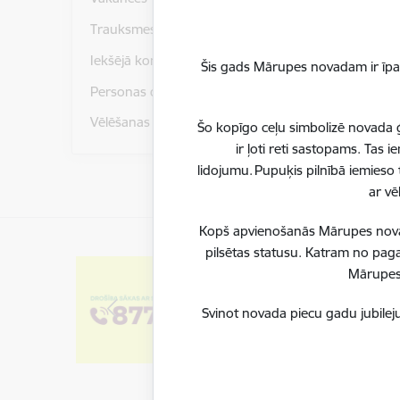
Trauksmes celšana
Iekšējā kontroles sistēma
Šis gads Mārupes novadam ir īpaš
Personas datu aizsardzība
Vēlēšanas
Šo kopīgo ceļu simbolizē novada ģ
ir ļoti reti sastopams. Tas
lidojumu. Pupuķis pilnībā iemieso 
ar vē
Kopš apvienošanās Mārupes novadu
pilsētas statusu. Katram no paga
Mārupes 
Svinot novada piecu gadu jubileju