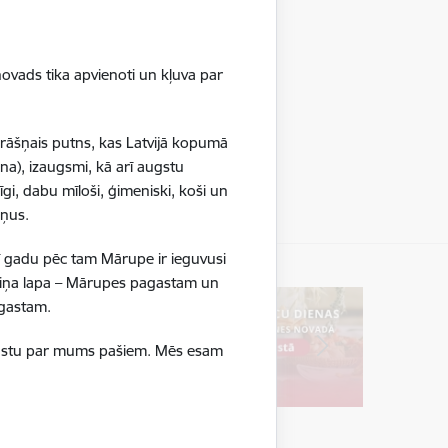
ovads tika apvienoti un kļuva par
krāšņais putns, kas Latvijā kopumā
na), izaugsmi, kā arī augstu
gi, dabu mīloši, ģimeniski, koši un
ršņus.
ī gadu pēc tam Mārupe ir ieguvusi
boliņa lapa – Mārupes pagastam un
pagastam.
ā stāstu par mums pašiem. Mēs esam