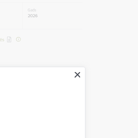
Gads
2026
ēs