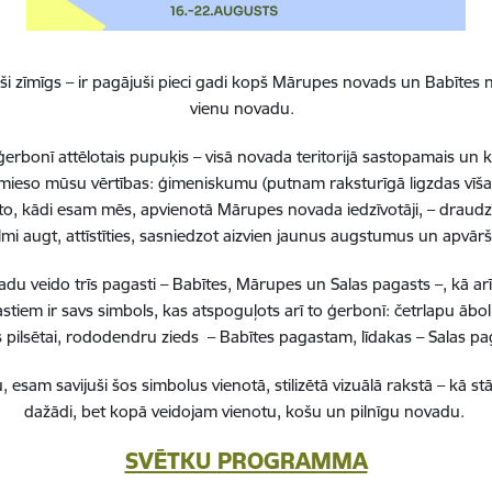
i zīmīgs – ir pagājuši pieci gadi kopš Mārupes novads un Babītes n
vienu novadu.
erbonī attēlotais pupuķis – visā novada teritorijā sastopamais un 
 iemieso mūsu vērtības: ģimeniskumu (putnam raksturīgā ligzdas vīša
to, kādi esam mēs, apvienotā Mārupes novada iedzīvotāji, – draudzī
lmi augt, attīstīties, sasniedzot aizvien jaunus augstumus un apvā
 veido trīs pagasti – Babītes, Mārupes un Salas pagasts –, kā ar
stiem ir savs simbols, kas atspoguļots arī to ģerbonī: četrlapu ā
pilsētai, rododendru zieds – Babītes pagastam, līdakas – Salas 
, esam savijuši šos simbolus vienotā, stilizētā vizuālā rakstā – k
dažādi, bet kopā veidojam vienotu, košu un pilnīgu novadu.
SVĒTKU PROGRAMMA