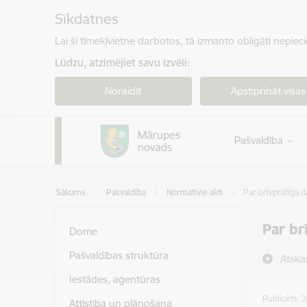
Pāriet uz lapas saturu
Sīkdatnes
Lai šī tīmekļvietne darbotos, tā izmanto obligāti nepiec
Lūdzu, atzīmējiet savu izvēli:
Noraidīt
Apstiprināt visas
Pašvaldība
Sākums
Pašvaldība
Normatīvie akti
Par brīvprātīgā 
Par br
Dome
Pašvaldības struktūra
Atska
Iestādes, aģentūras
Publicēts: 
Attīstība un plānošana