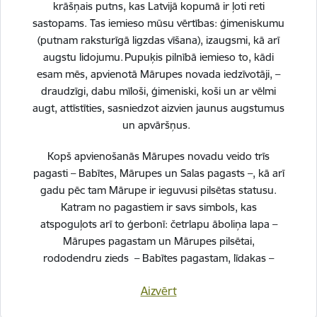
krāšņais putns, kas Latvijā kopumā ir ļoti reti
sastopams. Tas iemieso mūsu vērtības: ģimeniskumu
(putnam raksturīgā ligzdas vīšana), izaugsmi, kā arī
Sniegt atsauksmi
augstu lidojumu. Pupuķis pilnībā iemieso to, kādi
esam mēs, apvienotā Mārupes novada iedzīvotāji, –
draudzīgi, dabu mīloši, ģimeniski, koši un ar vēlmi
augt, attīstīties, sasniedzot aizvien jaunus augstumus
Esi pirmais, kurš uzzina!
un apvāršņus.
Piesakies jaunumu saņemšanai savā e-pastā.
Kopš apvienošanās Mārupes novadu veido trīs
pagasti – Babītes, Mārupes un Salas pagasts –, kā arī
gadu pēc tam Mārupe ir ieguvusi pilsētas statusu.
Katram no pagastiem ir savs simbols, kas
atspoguļots arī to ģerbonī: četrlapu āboliņa lapa –
Mārupes pagastam un Mārupes pilsētai,
rododendru zieds – Babītes pagastam, līdakas –
Salas pagastam.
Kājene
Aizvērt
Ātrās saites
Svinot novada piecu gadu jubileju, esam savijuši šos