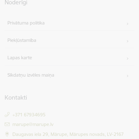
Noderīgi
Privātuma politika
Piekļūstamība
Lapas karte
Sīkdatņu izvēles maiņa
Kontakti
+371 67934695
E-pasts:
marupe@marupe.lv
Daugavas iela 29, Mārupe, Mārupes novads, LV-2167