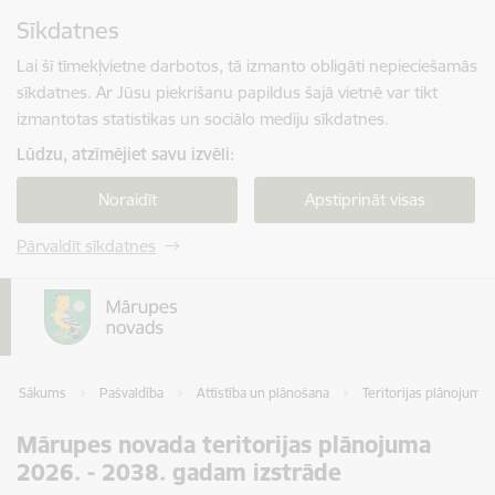
Pāriet uz lapas saturu
Sīkdatnes
Spied
lai meklētu
Enter
Lai šī tīmekļvietne darbotos, tā izmanto obligāti nepieciešamās
sīkdatnes. Ar Jūsu piekrišanu papildus šajā vietnē var tikt
izmantotas statistikas un sociālo mediju sīkdatnes.
Lūdzu, atzīmējiet savu izvēli:
Noraidīt
Apstiprināt visas
Pārvaldīt sīkdatnes
Sākums
Pašvaldība
Attīstība un plānošana
Teritorijas plānojums
Mārupes novada teritorijas plānojuma
2026. - 2038. gadam izstrāde