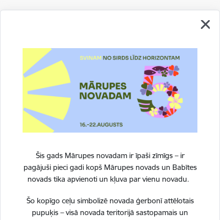
Drukāt lapu
Dalīties
Šis gads Mārupes novadam ir īpaši zīmīgs – ir
pagājuši pieci gadi kopš Mārupes novads un Babītes
novads tika apvienoti un kļuva par vienu novadu.
Šo kopīgo ceļu simbolizē novada ģerbonī attēlotais
pupuķis – visā novada teritorijā sastopamais un
Vai šī informācija bija noderīga?