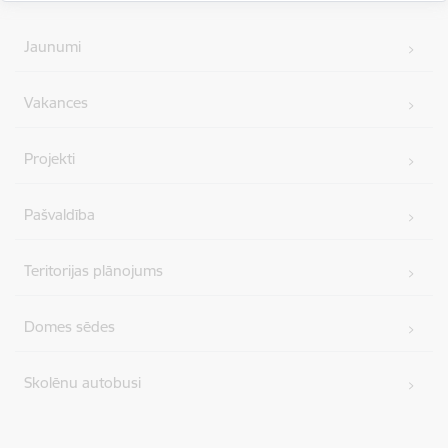
simbolus vienotā, stilizētā vizuālā rakstā – kā stāstu
par mums pašiem. Mēs esam dažādi, bet kopā
Jaunumi
veidojam vienotu, košu un pilnīgu novadu.
SVĒTKU PROGRAMMA
Vakances
Projekti
Pašvaldība
Teritorijas plānojums
Domes sēdes
Skolēnu autobusi