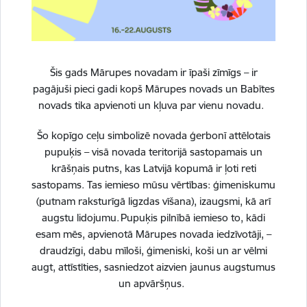
Citi resursi par šo tēmu:
Izglītība
Drukāt lapu
Šis gads Mārupes novadam ir īpaši zīmīgs – ir
Dalīties
pagājuši pieci gadi kopš Mārupes novads un Babītes
novads tika apvienoti un kļuva par vienu novadu.
Šo kopīgo ceļu simbolizē novada ģerbonī attēlotais
pupuķis – visā novada teritorijā sastopamais un
krāšņais putns, kas Latvijā kopumā ir ļoti reti
sastopams. Tas iemieso mūsu vērtības: ģimeniskumu
(putnam raksturīgā ligzdas vīšana), izaugsmi, kā arī
augstu lidojumu. Pupuķis pilnībā iemieso to, kādi
esam mēs, apvienotā Mārupes novada iedzīvotāji, –
draudzīgi, dabu mīloši, ģimeniski, koši un ar vēlmi
augt, attīstīties, sasniedzot aizvien jaunus augstumus
un apvāršņus.