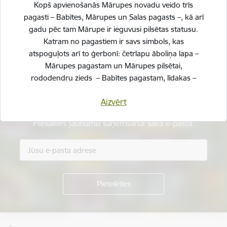
Kopš apvienošanās Mārupes novadu veido trīs
Vai šī informācija bija noderīga?
pagasti – Babītes, Mārupes un Salas pagasts –, kā arī
gadu pēc tam Mārupe ir ieguvusi pilsētas statusu.
Katram no pagastiem ir savs simbols, kas
Sniegt atsauksmi
atspoguļots arī to ģerbonī: četrlapu āboliņa lapa –
Mārupes pagastam un Mārupes pilsētai,
rododendru zieds – Babītes pagastam, līdakas –
Salas pagastam.
Esi pirmais, kurš uzzina!
Aizvērt
Svinot novada piecu gadu jubileju, esam savijuši šos
Piesakies jaunumu saņemšanai savā e-pastā.
simbolus vienotā, stilizētā vizuālā rakstā – kā stāstu
par mums pašiem. Mēs esam dažādi, bet kopā
veidojam vienotu, košu un pilnīgu novadu.
SVĒTKU PROGRAMMA
Kājene