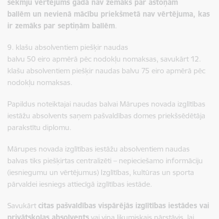
sekmju vērtējums gadā nav zemāks par astoņām
ballēm un nevienā mācību priekšmetā nav vērtējuma, kas
ir zemāks par septiņām ballēm
.
9. klašu absolventiem piešķir naudas
balvu 50 eiro apmērā pēc nodokļu nomaksas, savukārt 12.
klašu absolventiem piešķir naudas balvu 75 eiro apmērā pēc
nodokļu nomaksas.
Papildus noteiktajai naudas balvai Mārupes novada izglītības
iestāžu absolvents saņem pašvaldības domes priekšsēdētāja
parakstītu diplomu.
Mārupes novada izglītības iestāžu absolventiem naudas
balvas tiks piešķirtas centralizēti – nepieciešamo informāciju
(iesniegumu un vērtējumus) Izglītības, kultūras un sporta
pārvaldei iesniegs attiecīgā izglītības iestāde.
Savukārt
citas pašvaldības vispārējās izglītības iestādes vai
privātskolas absolvents
vai viņa likumiskais pārstāvis, lai