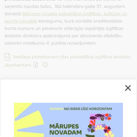
saņemtu naudas balvu, līdz kalendāra gada 31. augustam
iesniedz
Mārupes novada pašvaldības Izglītības, kultūras un
sporta pārvaldē
iesniegumu, kurā norādīts kredītiestādes
konta numurs un pievienots attiecīgās vispārējās izglītības
iestādes direktora apliecinājums par absolventa atbilstību
saistošo noteikumu 4. punkta nosacījumiem.
Lejupielādēt:
Veidlapa pieteikumam citas pašvaldības izglītības iestādes
absolventam
Autors:
Izglītības, kultūras un sporta pārvalde
Saistītas tēmas
Aktualitātes:
Izglītība