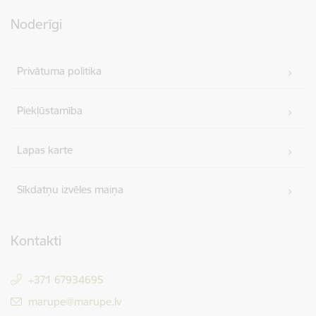
Noderīgi
Privātuma politika
Piekļūstamība
Lapas karte
Sīkdatņu izvēles maiņa
Kontakti
+371 67934695
E-pasts:
marupe@marupe.lv