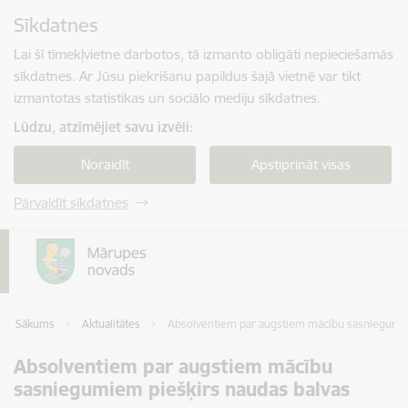
Pāriet uz lapas saturu
Sīkdatnes
Spied
lai meklētu
Enter
Lai šī tīmekļvietne darbotos, tā izmanto obligāti nepieciešamās
sīkdatnes. Ar Jūsu piekrišanu papildus šajā vietnē var tikt
izmantotas statistikas un sociālo mediju sīkdatnes.
Lūdzu, atzīmējiet savu izvēli:
Noraidīt
Apstiprināt visas
Pārvaldīt sīkdatnes
Sākums
Aktualitātes
Absolventiem par augstiem mācību sasniegumie
Absolventiem par augstiem mācību
sasniegumiem piešķirs naudas balvas