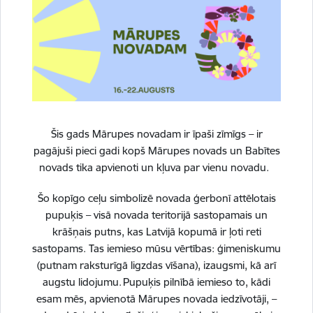
Lasi grāmatas 3td.lv e-grāmatu bibliotēkā,
neizejot no mājām!
Elektroniskais katalogs pieejams
šeit
Mārupes Vēstis
Šis gads Mārupes novadam ir īpaši zīmīgs – ir
pagājuši pieci gadi kopš Mārupes novads un Babītes
novads tika apvienoti un kļuva par vienu novadu.
+2
Šo kopīgo ceļu simbolizē novada ģerbonī attēlotais
Atvērt galeriju
pupuķis – visā novada teritorijā sastopamais un
krāšņais putns, kas Latvijā kopumā ir ļoti reti
sastopams. Tas iemieso mūsu vērtības: ģimeniskumu
(putnam raksturīgā ligzdas vīšana), izaugsmi, kā arī
augstu lidojumu. Pupuķis pilnībā iemieso to, kādi
esam mēs, apvienotā Mārupes novada iedzīvotāji, –
Par bibliotēku