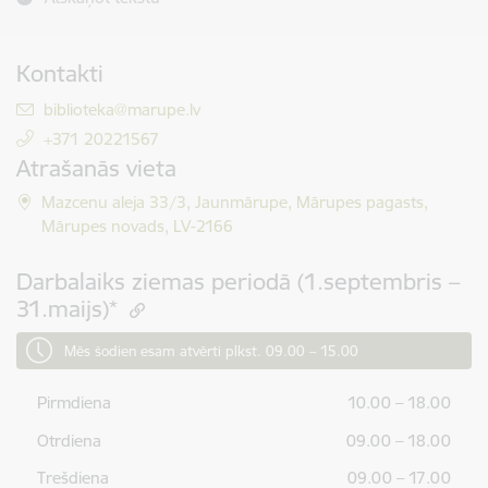
Kontakti
E-pasts:
biblioteka@marupe.lv
+371 20221567
Atrašanās vieta
Mazcenu aleja 33/3, Jaunmārupe, Mārupes pagasts,
Mārupes novads, LV-2166
Darbalaiks ziemas periodā (1.septembris –
31.maijs)*
Mēs šodien esam atvērti plkst. 09.00 – 15.00
Pirmdiena
10.00 – 18.00
Otrdiena
09.00 – 18.00
Trešdiena
09.00 – 17.00