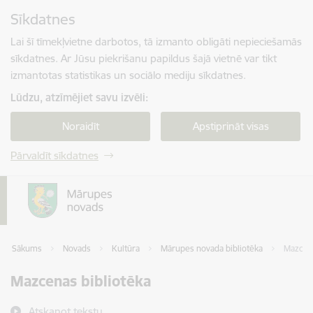
Pāriet uz lapas saturu
Sīkdatnes
Spied
lai meklētu
Enter
Lai šī tīmekļvietne darbotos, tā izmanto obligāti nepieciešamās
sīkdatnes. Ar Jūsu piekrišanu papildus šajā vietnē var tikt
izmantotas statistikas un sociālo mediju sīkdatnes.
Lūdzu, atzīmējiet savu izvēli:
Noraidīt
Apstiprināt visas
Pārvaldīt sīkdatnes
Sākums
Novads
Kultūra
Mārupes novada bibliotēka
Mazcena
Mazcenas bibliotēka
Atskaņot tekstu