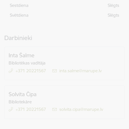
Sestdiena
Slēgts
Svētdiena
Slēgts
Darbinieki
Inta Šalme
Bibliotēkas vadītāja
+371 20221567
E-pasts:
inta.salme@marupe.lv
Solvita Čipa
Bibliotekāre
+371 20221567
E-pasts:
solvita.cipa@marupe.lv