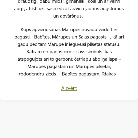
draudzīgi, dabu mīloši, ģimeniski, koši un ar vēlmi
augt, attīstīties, sasniedzot aizvien jaunus augstumus
un apvāršņus.
Pakalpojumi
Kopš apvienošanās Mārupes novadu veido trīs
pagasti – Babītes, Mārupes un Salas pagasts –, kā arī
gadu pēc tam Mārupe ir ieguvusi pilsētas statusu.
Dokumenti
Katram no pagastiem ir savs simbols, kas
atspoguļots arī to ģerbonī: četrlapu āboliņa lapa –
Mārupes pagastam un Mārupes pilsētai,
rododendru zieds – Babītes pagastam, līdakas –
Drukāt lapu
Salas pagastam.
Aizvērt
Dalīties
Svinot novada piecu gadu jubileju, esam savijuši šos
simbolus vienotā, stilizētā vizuālā rakstā – kā stāstu
par mums pašiem. Mēs esam dažādi, bet kopā
veidojam vienotu, košu un pilnīgu novadu.
SVĒTKU PROGRAMMA