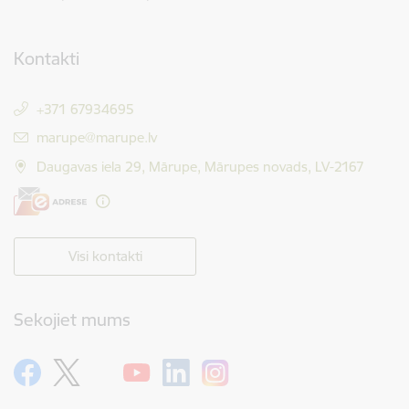
Kontakti
+371 67934695
E-pasts:
marupe@marupe.lv
Daugavas iela 29, Mārupe, Mārupes novads, LV-2167
Visi kontakti
Sekojiet mums