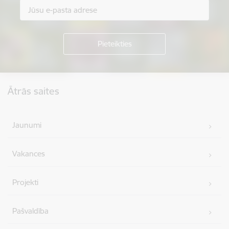
Kājene
Ātrās saites
Jaunumi
Vakances
Projekti
Pašvaldība