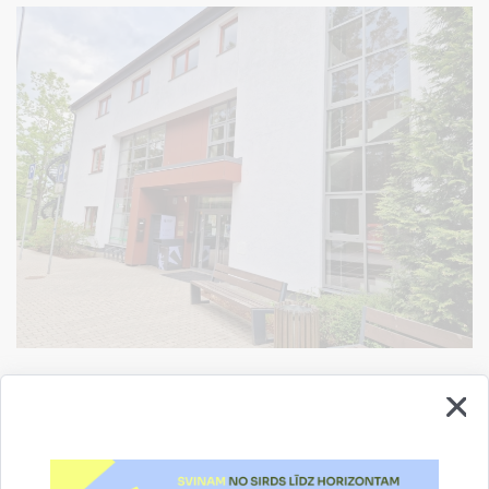
*Katra mēneša pirmā trešdiena – metodiskā diena, bibliotēka
apmeklētājiem slēgta. Pirmssvētku dienās darbs saīsināts par
2 stundām. Svētku dienās - slēgts.