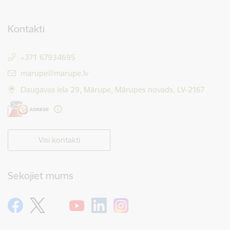
Kontakti
+371 67934695
E-pasts:
marupe@marupe.lv
Daugavas iela 29, Mārupe, Mārupes novads, LV-2167
Visi kontakti
Sekojiet mums