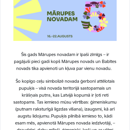
Vai šī informācija bija noderīga?
Šis gads Mārupes novadam ir īpaši zīmīgs – ir
pagājuši pieci gadi kopš Mārupes novads un Babītes
novads tika apvienoti un kļuva par vienu novadu.
Sniegt atsauksmi
Šo kopīgo ceļu simbolizē novada ģerbonī attēlotais
pupuķis – visā novada teritorijā sastopamais un
krāšņais putns, kas Latvijā kopumā ir ļoti reti
sastopams. Tas iemieso mūsu vērtības: ģimeniskumu
Esi pirmais, kurš uzzina!
(putnam raksturīgā ligzdas vīšana), izaugsmi, kā arī
augstu lidojumu. Pupuķis pilnībā iemieso to, kādi
Piesakies jaunumu saņemšanai savā e-pastā.
esam mēs, apvienotā Mārupes novada iedzīvotāji, –
draudzīgi, dabu mīloši, ģimeniski, koši un ar vēlmi