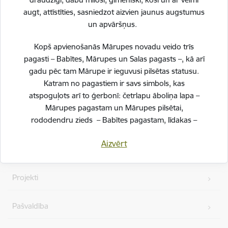
augt, attīstīties, sasniedzot aizvien jaunus augstumus
un apvāršņus.
Kopš apvienošanās Mārupes novadu veido trīs
pagasti – Babītes, Mārupes un Salas pagasts –, kā arī
gadu pēc tam Mārupe ir ieguvusi pilsētas statusu.
Kājene
Katram no pagastiem ir savs simbols, kas
Ātrās saites
atspoguļots arī to ģerbonī: četrlapu āboliņa lapa –
Mārupes pagastam un Mārupes pilsētai,
rododendru zieds – Babītes pagastam, līdakas –
Jaunumi
Salas pagastam.
Aizvērt
Vakances
Svinot novada piecu gadu jubileju, esam savijuši šos
simbolus vienotā, stilizētā vizuālā rakstā – kā stāstu
Projekti
par mums pašiem. Mēs esam dažādi, bet kopā
veidojam vienotu, košu un pilnīgu novadu.
Pašvaldība
SVĒTKU PROGRAMMA