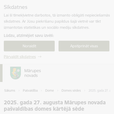
Pāriet uz lapas saturu
Sīkdatnes
Spied
lai meklētu
Enter
Lai šī tīmekļvietne darbotos, tā izmanto obligāti nepieciešamās
sīkdatnes. Ar Jūsu piekrišanu papildus šajā vietnē var tikt
izmantotas statistikas un sociālo mediju sīkdatnes.
Lūdzu, atzīmējiet savu izvēli:
Noraidīt
Apstiprināt visas
Pārvaldīt sīkdatnes
Sākums
Pašvaldība
Dome
Domes sēdes
2025. gada 27. au
2025. gada 27. augusta Mārupes novada
pašvaldības domes kārtējā sēde