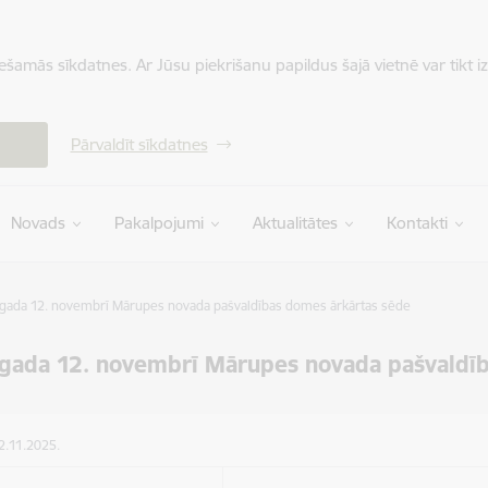
iešamās sīkdatnes. Ar Jūsu piekrišanu papildus šajā vietnē var tikt i
Pārvaldīt sīkdatnes
Novads
Pakalpojumi
Aktualitātes
Kontakti
gada 12. novembrī Mārupes novada pašvaldības domes ārkārtas sēde
gada 12. novembrī Mārupes novada pašvaldī
12.11.2025.