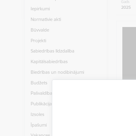
Gads
2025
Iepirkumi
Normatīvie akti
Būvvalde
Projekti
Sabiedrības līdzdalība
Kapitālsabiedrības
Biedrības un nodibinājumi
Budžets
Pašvaldības publiskais pārskats
Publikācijas un pētījumi
Izsoles
Īpašumi
Vakances