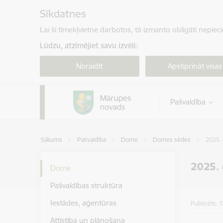
Pāriet uz lapas saturu
Sīkdatnes
Lai šī tīmekļvietne darbotos, tā izmanto obligāti nepiec
Lūdzu, atzīmējiet savu izvēli:
Noraidīt
Apstiprināt visas
Pašvaldība
Sākums
Pašvaldība
Dome
Domes sēdes
2025. 
2025. 
Dome
Pašvaldības struktūra
Iestādes, aģentūras
Publicēts: 
Attīstība un plānošana