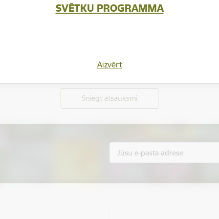
SVĒTKU PROGRAMMA
Aizvērt
Vai šī informācija bija noderīga?
Sniegt atsauksmi