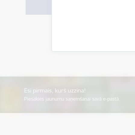
Esi pirmais, kurš uzzina!
Piesakies jaunumu saņemšanai savā e-pastā.
Kājene