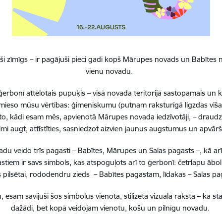
ēt:
A KĀRTĪBA
i zīmīgs – ir pagājuši pieci gadi kopš Mārupes novads un Babītes n
ēt:
MPROJEKTI
vienu novadu.
ēt:
TOKOLS
erbonī attēlotais pupuķis – visā novada teritorijā sastopamais un 
 iemieso mūsu vērtības: ģimeniskumu (putnam raksturīgā ligzdas vīša
mi
to, kādi esam mēs, apvienotā Mārupes novada iedzīvotāji, – draudzī
lmi augt, attīstīties, sasniedzot aizvien jaunus augstumus un apvā
 veido trīs pagasti – Babītes, Mārupes un Salas pagasts –, kā ar
stiem ir savs simbols, kas atspoguļots arī to ģerbonī: četrlapu ā
pilsētai, rododendru zieds – Babītes pagastam, līdakas – Salas 
, esam savijuši šos simbolus vienotā, stilizētā vizuālā rakstā – k
dažādi, bet kopā veidojam vienotu, košu un pilnīgu novadu.