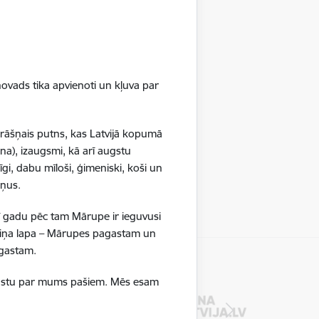
ovads tika apvienoti un kļuva par
krāšņais putns, kas Latvijā kopumā
na), izaugsmi, kā arī augstu
gi, dabu mīloši, ģimeniski, koši un
ršņus.
ī gadu pēc tam Mārupe ir ieguvusi
boliņa lapa – Mārupes pagastam un
pagastam.
ā stāstu par mums pašiem. Mēs esam