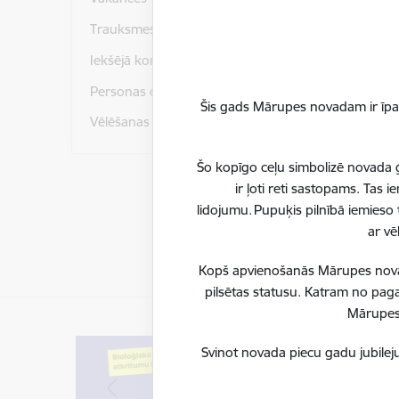
Trauksmes celšana
Iekšējā kontroles sistēma
Lejupielād
DARB
Personas datu aizsardzība
Šis gads Mārupes novadam ir īpaš
Lejupielād
LĒMU
Vēlēšanas
Lejupielād
PRO
Šo kopīgo ceļu simbolizē novada ģ
ir ļoti reti sastopams. Tas
Lēmu
lidojumu. Pupuķis pilnībā iemieso 
ar vē
Kopš apvienošanās Mārupes novadu
pilsētas statusu. Katram no paga
Mārupes 
Svinot novada piecu gadu jubileju