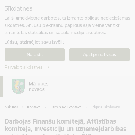
Pāriet uz lapas saturu
Sīkdatnes
Spied
lai meklētu
Enter
Lai šī tīmekļvietne darbotos, tā izmanto obligāti nepieciešamās
sīkdatnes. Ar Jūsu piekrišanu papildus šajā vietnē var tikt
izmantotas statistikas un sociālo mediju sīkdatnes.
Lūdzu, atzīmējiet savu izvēli:
Noraidīt
Apstiprināt visas
Pārvaldīt sīkdatnes
Sākums
Kontakti
Darbinieku kontakti
Edgars Jākobsons
Darbojas Finanšu komitejā, Attīstības
komitejā, Investīciju un uzņēmējdarbības