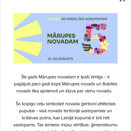
Šis gads Mārupes novadam ir īpaši zīmīgs – ir
pagājuši pieci gadi kopš Mārupes novads un Babītes
novads tika apvienoti un kļuva par vienu novadu.
Vai šī informācija bija noderīga?
Šo kopīgo ceļu simbolizē novada ģerbonī attēlotais
pupuķis – visā novada teritorijā sastopamais un
krāšņais putns, kas Latvijā kopumā ir ļoti reti
Sniegt atsauksmi
sastopams. Tas iemieso mūsu vērtības: ģimeniskumu