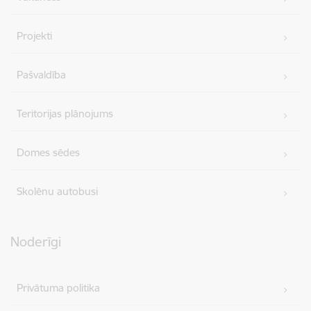
veidojam vienotu, košu un pilnīgu novadu.
SVĒTKU PROGRAMMA
Projekti
Pašvaldība
Teritorijas plānojums
Domes sēdes
Skolēnu autobusi
Noderīgi
Privātuma politika