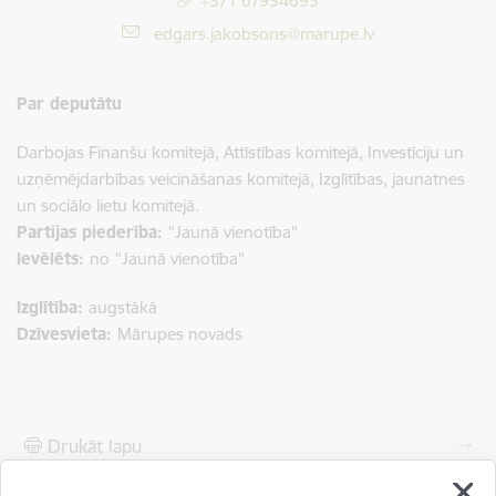
+371 67934695
E-pasts:
edgars.jakobsons@marupe.lv
Par deputātu
Darbojas Finanšu komitejā, Attīstības komitejā, Investīciju un
uzņēmējdarbības veicināšanas komitejā, Izglītības, jaunatnes
un sociālo lietu komitejā.
Partijas piederība:
"Jaunā vienotība"
Ievēlēts:
no
"Jaunā vienotība"
Izglītība:
augstākā
Dzīvesvieta:
Mārupes novads
Drukāt lapu
Dalīties