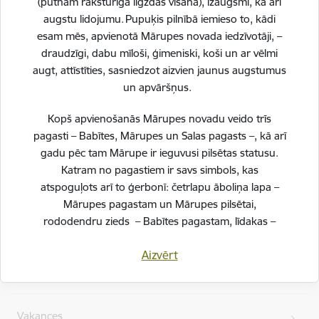
(putnam raksturīgā ligzdas vīšana), izaugsmi, kā arī
augstu lidojumu. Pupuķis pilnībā iemieso to, kādi
esam mēs, apvienotā Mārupes novada iedzīvotāji, –
Esi pirmais, kurš uzzina!
draudzīgi, dabu mīloši, ģimeniski, koši un ar vēlmi
augt, attīstīties, sasniedzot aizvien jaunus augstumus
Piesakies jaunumu saņemšanai savā e-pastā.
un apvāršņus.
Kopš apvienošanās Mārupes novadu veido trīs
pagasti – Babītes, Mārupes un Salas pagasts –, kā arī
gadu pēc tam Mārupe ir ieguvusi pilsētas statusu.
Katram no pagastiem ir savs simbols, kas
atspoguļots arī to ģerbonī: četrlapu āboliņa lapa –
Mārupes pagastam un Mārupes pilsētai,
Kājene
rododendru zieds – Babītes pagastam, līdakas –
Ātrās saites
Salas pagastam.
Aizvērt
Svinot novada piecu gadu jubileju, esam savijuši šos
Jaunumi
simbolus vienotā, stilizētā vizuālā rakstā – kā stāstu
par mums pašiem. Mēs esam dažādi, bet kopā
Vakances