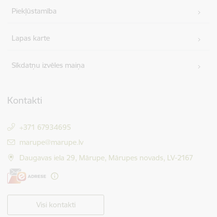
Piekļūstamība
Lapas karte
Sīkdatņu izvēles maiņa
Kontakti
+371 67934695
E-pasts:
marupe@marupe.lv
Daugavas iela 29, Mārupe, Mārupes novads, LV-2167
Visi kontakti