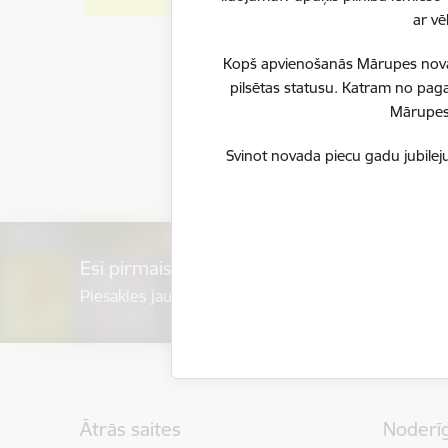
ar vē
Kopš apvienošanās Mārupes novadu
pilsētas statusu. Katram no paga
Mārupes 
Svinot novada piecu gadu jubileju
Esi pirmais, kurš uzzina!
Piesakies jaunumu saņemšanai savā e-pastā.
Kājene
Ātrās saites
Noderīg