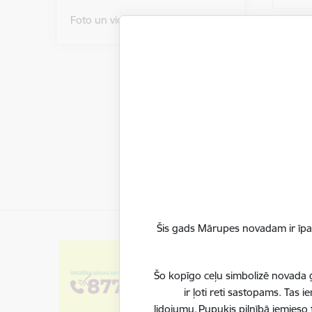
Foto un video
Meklē
Nekas 
Lapoš
1
Šis gads Mārupes novadam ir īpaš
Šo kopīgo ceļu simbolizē novada ģ
ir ļoti reti sastopams. Tas
lidojumu. Pupuķis pilnībā iemieso 