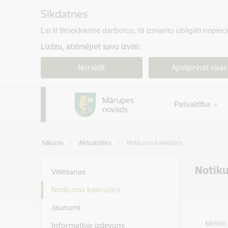
Pāriet uz lapas saturu
Sīkdatnes
Lai šī tīmekļvietne darbotos, tā izmanto obligāti nepiec
Lūdzu, atzīmējiet savu izvēli:
Noraidīt
Apstiprināt visas
Pašvaldība
Sākums
Aktualitātes
Notikumu kalendārs
Notik
Vēlēšanas
Notikumu kalendārs
Jaunumi
Meklēt
Informatīvie izdevumi