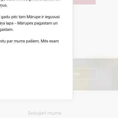
ršņus.
ī gadu pēc tam Mārupe ir ieguvusi
boliņa lapa – Mārupes pagastam un
pagastam.
ā stāstu par mums pašiem. Mēs esam
Sekojiet mums