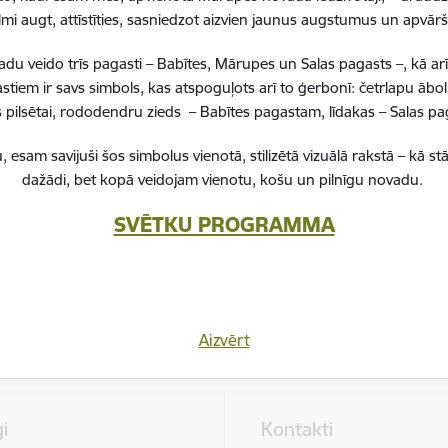
lmi augt, attīstīties, sasniedzot aizvien jaunus augstumus un apvā
 veido trīs pagasti – Babītes, Mārupes un Salas pagasts –, kā ar
stiem ir savs simbols, kas atspoguļots arī to ģerbonī: četrlapu ā
Vai šī informācija bija noderīga?
pilsētai, rododendru zieds – Babītes pagastam, līdakas – Salas 
, esam savijuši šos simbolus vienotā, stilizētā vizuālā rakstā – k
Sniegt atsauksmi
dažādi, bet kopā veidojam vienotu, košu un pilnīgu novadu.
SVĒTKU PROGRAMMA
Aizvērt
i
Kontakti