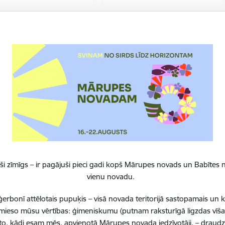
šanas rezultāts:
netika atrasts
ana
3
4
5
6
7
Lapa
Lapa
Lapa
Lapa
Pašreizējā lapa
i zīmīgs – ir pagājuši pieci gadi kopš Mārupes novads un Babītes n
vienu novadu.
erbonī attēlotais pupuķis – visā novada teritorijā sastopamais un 
 iemieso mūsu vērtības: ģimeniskumu (putnam raksturīgā ligzdas vīša
to, kādi esam mēs, apvienotā Mārupes novada iedzīvotāji, – draudzī