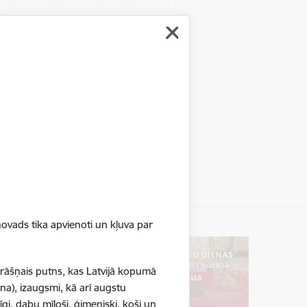
ovads tika apvienoti un kļuva par
krāšņais putns, kas Latvijā kopumā
na), izaugsmi, kā arī augstu
gi, dabu mīloši, ģimeniski, koši un