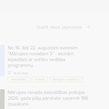
Skatīt visus jaunumus
No 16. līdz 22. augustam svinēsim
“Mārupes novadam 5” - aicinām
iepazīties ar svētku nedēļas
programmu
16.07.2026.
Aktualitātes
Kultūra
Mārupes novadam 5
Mārupes novada pašvaldības policijas
2026. gada jūlija pārskats: saņemti 186
izsaukumi