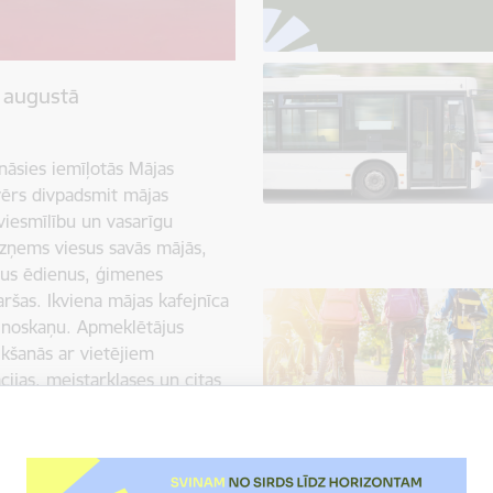
. augustā
nāsies iemīļotās Mājas
vērs divpadsmit mājas
 viesmīlību un vasarīgu
zņems viesus savās mājās,
tus ēdienus, ģimenes
aršas. Ikviena mājas kafejnīca
o noskaņu. Apmeklētājus
ikšanās ar vietējiem
ijas, meistarklases un citas
tmosfēra. “Mājas kafejnīcu…