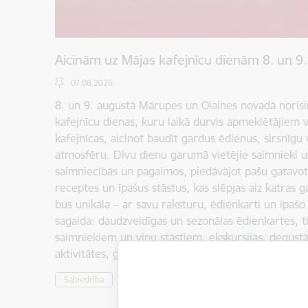
Aicinām uz Mājas kafejnīcu dienām 8. un 9
07.08.2026.
8. un 9. augustā Mārupes un Olaines novadā norisi
kafejnīcu dienas, kuru laikā durvis apmeklētājiem 
kafejnīcas, aicinot baudīt gardus ēdienus, sirsnīgu
atmosfēru. Divu dienu garumā vietējie saimnieki u
saimniecībās un pagalmos, piedāvājot pašu gatavo
receptes un īpašus stāstus, kas slēpjas aiz katras g
būs unikāla – ar savu raksturu, ēdienkarti un īpaš
sagaida: daudzveidīgas un sezonālas ēdienkartes, t
saimniekiem un viņu stāstiem, ekskursijas, degustāc
aktivitātes, ģimenēm draudzīga vide un vasarīga a
Sabiedrība