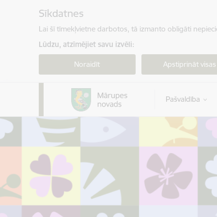
Pāriet uz lapas saturu
Sīkdatnes
Lai šī tīmekļvietne darbotos, tā izmanto obligāti nepiec
Lūdzu, atzīmējiet savu izvēli:
Noraidīt
Apstiprināt visas
Pašvaldība
Mārupes novada pašvaldība