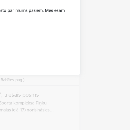
ā stāstu par mums pašiem. Mēs esam
z lielisku un aktīvu dienu Piņķos -
 Piņķos”Volejbola…
vieta
tifunkcionālais stadions (Jūrmalas iela
, Babītes pag.)
", trešais posms
 Sporta kompleksa Piņķu
malas ielā 17) norisināsies…