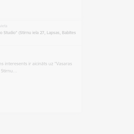
vieta
o Studio" (Stirnu iela 27, Lapsas, Babītes
s interesents ir aicināts uz “Vasaras
s Stirnu…