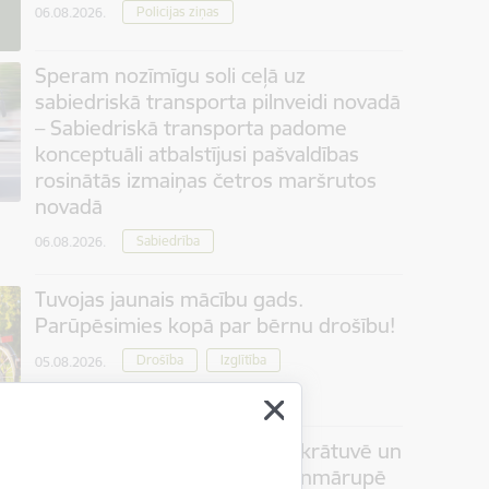
Policijas ziņas
06.08.2026.
Speram nozīmīgu soli ceļā uz
sabiedriskā transporta pilnveidi novadā
– Sabiedriskā transporta padome
konceptuāli atbalstījusi pašvaldības
rosinātās izmaiņas četros maršrutos
novadā
Sabiedrība
06.08.2026.
Tuvojas jaunais mācību gads.
Parūpēsimies kopā par bērnu drošību!
Drošība
Izglītība
05.08.2026.
Ūdens kvalitāte Piņķu ūdenskrātuvē un
ūdenskrātuvē "Pavasari" Jaunmārupē