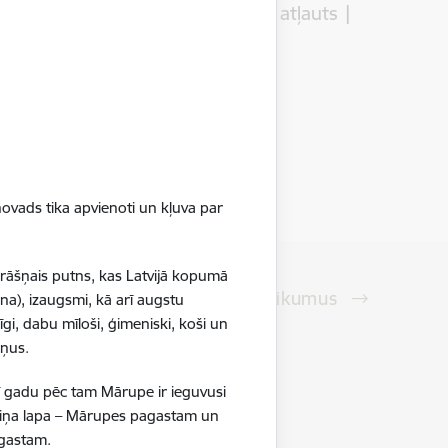
atbilstoša normai - peldēties atļauts |
augusts 2026
Vide
05.08.2026.
ovads tika apvienoti un kļuva par
krāšņais putns, kas Latvijā kopumā
Skatīt visus notikumus
na), izaugsmi, kā arī augstu
gi, dabu mīloši, ģimeniski, koši un
ršņus.
vieta
ī gadu pēc tam Mārupe ir ieguvusi
tifunkcionālais stadions (Jūrmalas iela
boliņa lapa – Mārupes pagastam un
, Babītes pag.)
pagastam.