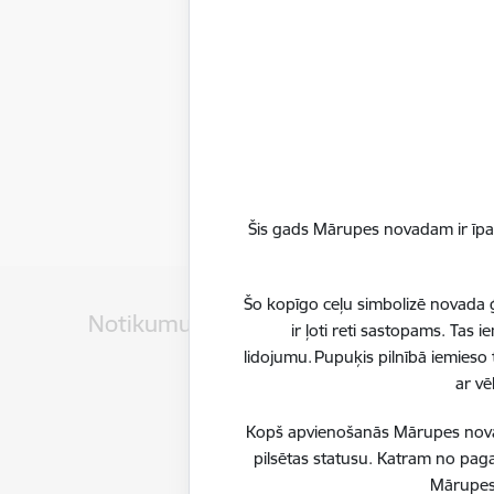
Šis gads Mārupes novadam ir īpaš
Šo kopīgo ceļu simbolizē novada ģ
Notikumu kalendārs
ir ļoti reti sastopams. Tas
lidojumu. Pupuķis pilnībā iemieso 
ar vē
Datums
Kopš apvienošanās Mārupes novadu
8. augusts, 2026
pilsētas statusu. Katram no paga
Mārupes 