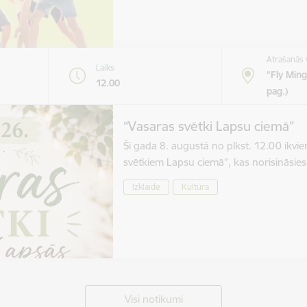
Atrašanās 
Laiks
"Fly Ming
12.00
pag.)
“Vasaras svētki Lapsu ciemā”
Šī gada 8. augustā no plkst. 12.00 ikvien
svētkiem Lapsu ciemā”, kas norisināsie
Izklaide
Kultūra
Visi notikumi