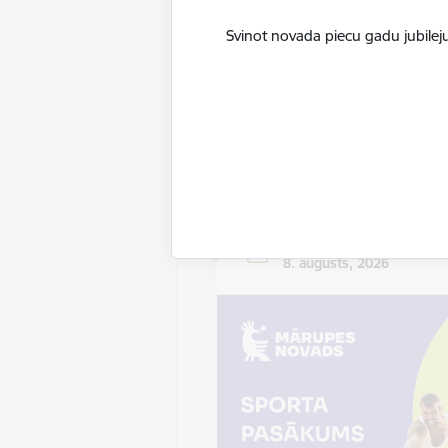
Svinot novada piecu gadu jubileju
Datums
8. augusts, 2026