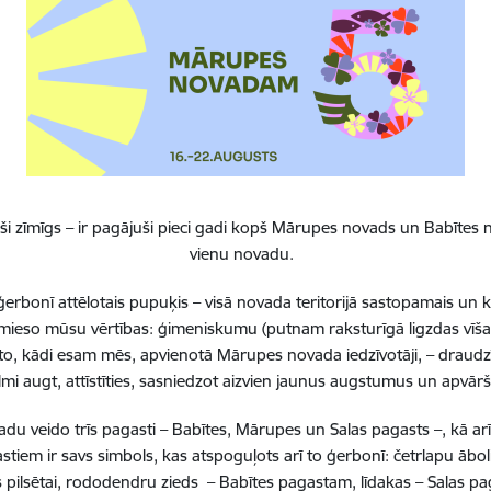
Visi jaunumi
i zīmīgs – ir pagājuši pieci gadi kopš Mārupes novads un Babītes n
vienu novadu.
erbonī attēlotais pupuķis – visā novada teritorijā sastopamais un 
 iemieso mūsu vērtības: ģimeniskumu (putnam raksturīgā ligzdas vīša
to, kādi esam mēs, apvienotā Mārupes novada iedzīvotāji, – draudzī
lmi augt, attīstīties, sasniedzot aizvien jaunus augstumus un apvā
Atrašanās 
Laiks
 veido trīs pagasti – Babītes, Mārupes un Salas pagasts –, kā ar
Piņķu mul
11.00–16.00
stiem ir savs simbols, kas atspoguļots arī to ģerbonī: četrlapu ā
17, Piņķi
pilsētai, rododendru zieds – Babītes pagastam, līdakas – Salas 