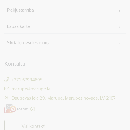
Piekļūstamība
Lapas karte
Sīkdatņu izvēles maiņa
Kontakti
+371 67934695
E-pasts:
marupe@marupe.lv
Daugavas iela 29, Mārupe, Mārupes novads, LV-2167
Visi kontakti