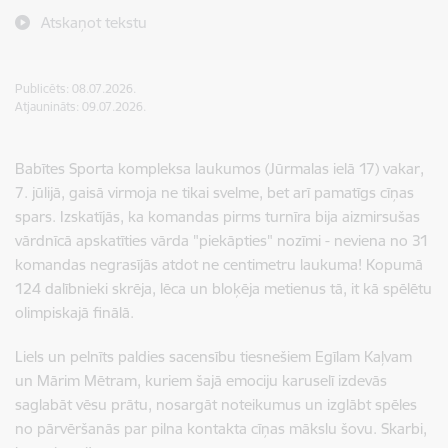
Atskaņot tekstu
Publicēts: 08.07.2026.
Atjaunināts: 09.07.2026.
Babītes Sporta kompleksa laukumos (Jūrmalas ielā 17) vakar,
7. jūlijā, gaisā virmoja ne tikai svelme, bet arī pamatīgs cīņas
spars. Izskatījās, ka komandas pirms turnīra bija aizmirsušas
vārdnīcā apskatīties vārda "piekāpties" nozīmi - neviena no 31
komandas negrasījās atdot ne centimetru laukuma! Kopumā
124 dalībnieki skrēja, lēca un bloķēja metienus tā, it kā spēlētu
olimpiskajā finālā.
Liels un pelnīts paldies sacensību tiesnešiem Egīlam Kaļvam
un Mārim Mētram, kuriem šajā emociju karuselī izdevās
saglabāt vēsu prātu, nosargāt noteikumus un izglābt spēles
no pārvēršanās par pilna kontakta cīņas mākslu šovu. Skarbi,