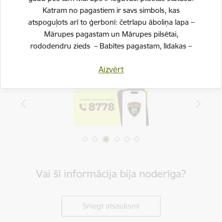
Dalīties
Katram no pagastiem ir savs simbols, kas
atspoguļots arī to ģerbonī: četrlapu āboliņa lapa –
Mārupes pagastam un Mārupes pilsētai,
rododendru zieds – Babītes pagastam, līdakas –
Salas pagastam.
Aizvērt
Svinot novada piecu gadu jubileju, esam savijuši šos
simbolus vienotā, stilizētā vizuālā rakstā – kā stāstu
par mums pašiem. Mēs esam dažādi, bet kopā
veidojam vienotu, košu un pilnīgu novadu.
SVĒTKU PROGRAMMA
Vai šī informācija bija noderīga?
Sniegt atsauksmi