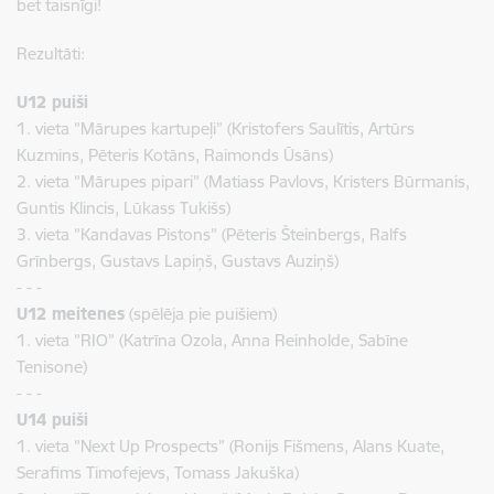
bet taisnīgi!
Rezultāti:
U12 puiši
1. vieta ”Mārupes kartupeļi” (Kristofers Saulītis, Artūrs
Kuzmins, Pēteris Kotāns, Raimonds Ūsāns)
2. vieta
”Mārupes pipari” (Matiass Pavlovs, Kristers Būrmanis,
Guntis Klincis, Lūkass Tukišs)
3. vieta
”Kandavas Pistons” (Pēteris Šteinbergs, Ralfs
Grīnbergs, Gustavs Lapiņš, Gustavs Auziņš)
- - -
U12 meitenes
(spēlēja pie puišiem)
1. vieta
”RIO” (Katrīna Ozola, Anna Reinholde, Sabīne
Tenisone)
- - -
U14 puiši
1. vieta
”Next Up Prospects” (Ronijs Fišmens, Alans Kuate,
Serafims Timofejevs, Tomass Jakuška)