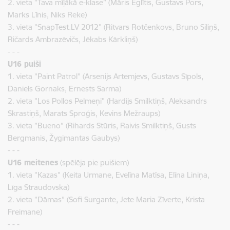
2. vieta
”Tava mīļākā e-klase” (Māris Eglītis, Gustavs Pors,
Marks Līnis, Niks Reke)
3. vieta
”SnapTest.LV 2012” (Ritvars Rotčenkovs, Bruno Siliņš,
Ričards Ambrazēvičs, Jēkabs Kārkliņš)
- - -
U16 puiši
1. vieta
”Paint Patrol” (Arsenijs Artemjevs, Gustavs Sīpols,
Daniels Gornaks, Ernests Sarma)
2. vieta
”Los Pollos Pelmeņi” (Hardijs Smilktiņš, Aleksandrs
Skrastiņš, Marats Sproģis, Kevins Mežraups)
3. vieta
”Bueno” (Rihards Stūris, Raivis Smilktiņš, Gusts
Bergmanis, Žygimantas Gaubys)
- - -
U16 meitenes
(spēlēja pie puišiem)
1. vieta
”Kazas” (Keita Urmane, Evelīna Matīsa, Elīna Liniņa,
Līga Straudovska)
2. vieta
”Dāmas” (Sofi Surgante, Jete Maria Zīverte, Krista
Freimane)
- - -