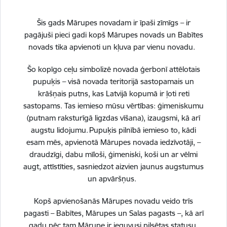
Babītes Sporta komplekss
Šis gads Mārupes novadam ir īpaši zīmīgs – ir
pagājuši pieci gadi kopš Mārupes novads un Babītes
novads tika apvienoti un kļuva par vienu novadu.
+3
Atvērt galeriju
Šo kopīgo ceļu simbolizē novada ģerbonī attēlotais
pupuķis – visā novada teritorijā sastopamais un
krāšņais putns, kas Latvijā kopumā ir ļoti reti
sastopams. Tas iemieso mūsu vērtības: ģimeniskumu
(putnam raksturīgā ligzdas vīšana), izaugsmi, kā arī
Saistītas tēmas
augstu lidojumu. Pupuķis pilnībā iemieso to, kādi
esam mēs, apvienotā Mārupes novada iedzīvotāji, –
Aktualitātes:
Sports un aktīvā atpūta
draudzīgi, dabu mīloši, ģimeniski, koši un ar vēlmi
augt, attīstīties, sasniedzot aizvien jaunus augstumus
Citi resursi par šo tēmu:
Sports un aktīvā atpūta
un apvāršņus.
Kopš apvienošanās Mārupes novadu veido trīs
Drukāt lapu
pagasti – Babītes, Mārupes un Salas pagasts –, kā arī
gadu pēc tam Mārupe ir ieguvusi pilsētas statusu.