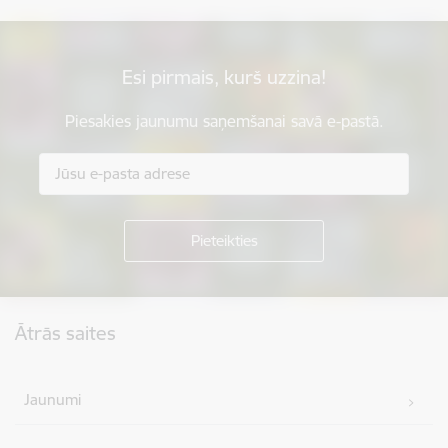
Esi pirmais, kurš uzzina!
Piesakies jaunumu saņemšanai savā e-pastā.
Kājene
Ātrās saites
Jaunumi