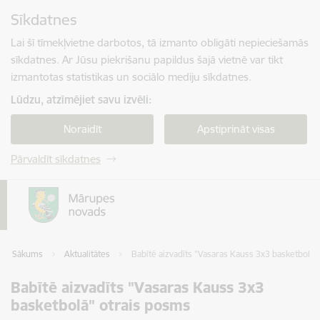
Pāriet uz lapas saturu
Sīkdatnes
Spied
lai meklētu
Enter
Lai šī tīmekļvietne darbotos, tā izmanto obligāti nepieciešamās
sīkdatnes. Ar Jūsu piekrišanu papildus šajā vietnē var tikt
izmantotas statistikas un sociālo mediju sīkdatnes.
Lūdzu, atzīmējiet savu izvēli:
Noraidīt
Apstiprināt visas
Pārvaldīt sīkdatnes
Sākums
Aktualitātes
Babītē aizvadīts "Vasaras Kauss 3x3 basketbolā"
Babītē aizvadīts "Vasaras Kauss 3x3
basketbolā" otrais posms