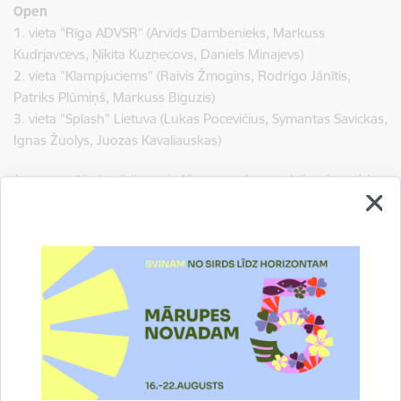
Open
1. vieta
”Rīga ADVSR” (Arvīds Dambenieks, Markuss
Kudrjavcevs, Ņikita Kuzņecovs, Daniels Minajevs)
2. vieta
”Klampjuciems” (Raivis Žmogins, Rodrigo Jānītis,
Patriks Plūmiņš, Markuss Biguzis)
3. vieta
”Splash” Lietuva (Lukas Pocevičius, Symantas Savickas,
Ignas Žuolys, Juozas Kavaliauskas)
Ja nepaspēji pieteikties vai vēlies revanšu, nav laika skumt! Jau
2026. gada 8. augustā tiks dots starts izšķirošajam, trešajam
posmam. Šoreiz tas būs vēl jaudīgāks, jo ir iekļauts vērienīgajā
“VASARAS SPORTA SVĒTKI 2026 PIŅĶOS” programmā. Tas
nozīmē, ka paralēli basketbolam varēsi izmēģināt spēkus arī
citās sporta disciplīnās (un, kas zina, varbūt atklāt sevī vēl
kādu slēptu talantu).
Gatavojiet bumbas, trenējiet tālmetienus un tiekamies
augustā Piņķos.