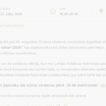
Datums
Laiks
22. jūlijs, 2026
18.30–20.30
not kalendāram
ija līdz pat 26. augustam Tīraines stadionā norisināsies ikgadējais 
a vakari 2026”
, kas tradicionāli pulcē aktīva dzīvesveida piekritējus
u mīlošus novadniekus.
s var visi volejbola mīļotāji, kuri nav Latvijas Volejbola federācijas 
ikai vienā komandā visa turnīra laikā, un komandām ieteicams spēlē
tautiskās Volejbola federācijas noteikumiem, kur katrā kārtā tiek iz
 jāpiesaka līdz katras otrdienas plkst. 18.00 elektroniski:
ej.
ai turnīra norisei komandu skaits ierobežots līdz desmit.