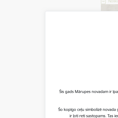
Lejupielā
Nolik
Šis gads Mārupes novadam ir īpaš
Šo kopīgo ceļu simbolizē novada ģ
ir ļoti reti sastopams. Tas