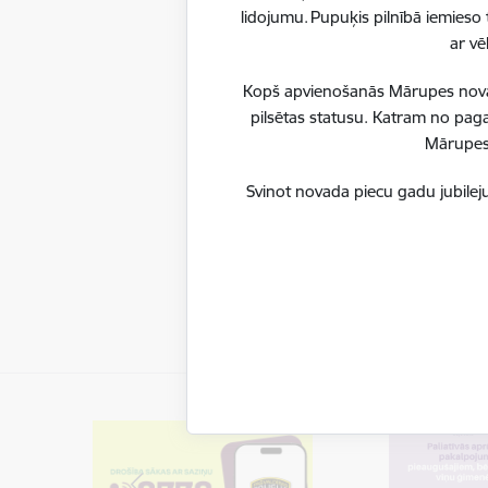
lidojumu. Pupuķis pilnībā iemieso 
ar vē
Kopš apvienošanās Mārupes novadu
pilsētas statusu. Katram no paga
Mārupes 
Svinot novada piecu gadu jubileju
Saistī
Notikumi: