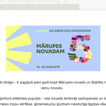
dēt:
ums_Tīraines volejbola vakari 2026
i zīmīgs – ir pagājuši pieci gadi kopš Mārupes novads un Babītes n
vienu novadu.
erbonī attēlotais pupuķis – visā novada teritorijā sastopamais un 
 iemieso mūsu vērtības: ģimeniskumu (putnam raksturīgā ligzdas vīša