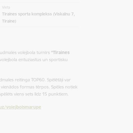
Vieta
Tīraines sporta komplekss (Viskalnu 7,
Tīraine)
pludmales volejbola turnīrs
“Tīraines
, volejbola entuziastus un sportisku
pludmales reitinga TOP60. Spēlētāji var
t vienādos formas tērpos. Spēles notiek
spēlēts viens sets līdz 15 punktiem.
uz/volejbolsmarupe