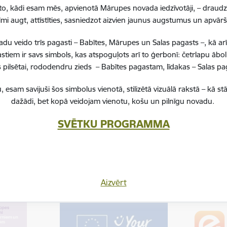
to, kādi esam mēs, apvienotā Mārupes novada iedzīvotāji, – draudzī
lmi augt, attīstīties, sasniedzot aizvien jaunus augstumus un apvā
 veido trīs pagasti – Babītes, Mārupes un Salas pagasts –, kā ar
stiem ir savs simbols, kas atspoguļots arī to ģerbonī: četrlapu ā
pilsētai, rododendru zieds – Babītes pagastam, līdakas – Salas 
, esam savijuši šos simbolus vienotā, stilizētā vizuālā rakstā – k
dažādi, bet kopā veidojam vienotu, košu un pilnīgu novadu.
tas tēmas
SVĒTKU PROGRAMMA
Sports
Aizvērt