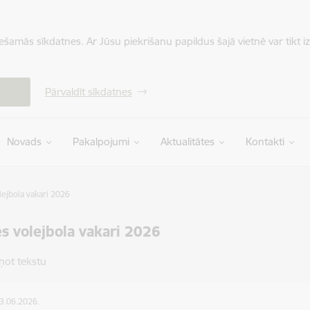
iešamās sīkdatnes. Ar Jūsu piekrišanu papildus šajā vietnē var tikt i
Pārvaldīt sīkdatnes
Novads
Pakalpojumi
Aktualitātes
Kontakti
lejbola vakari 2026
es volejbola vakari 2026
ņot tekstu
03.06.2026.