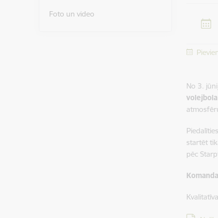
Foto un video
Pievie
No 3. jūn
volejbol
atmosfēr
Piedalītie
startēt t
pēc Starp
Komandas
Kvalitatīv