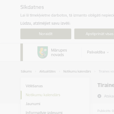
Pāriet uz lapas saturu
Sīkdatnes
Lai šī tīmekļvietne darbotos, tā izmanto obligāti nepiec
Lūdzu, atzīmējiet savu izvēli:
Noraidīt
Apstiprināt visas
Pašvaldība
Sākums
Aktualitātes
Notikumu kalendārs
Tīraines vo
Tīrain
Vēlēšanas
Notikumu kalendārs
Atska
Jaunumi
Publicēts: 
Informatīvie izdevumi