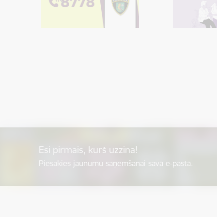
Esi pirmais, kurš uzzina!
Piesakies jaunumu saņemšanai savā e-pastā.
Kājene