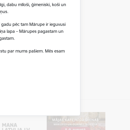
gi, dabu mīloši, ģimeniski, koši un
ršņus.
ī gadu pēc tam Mārupe ir ieguvusi
boliņa lapa – Mārupes pagastam un
pagastam.
ā stāstu par mums pašiem. Mēs esam