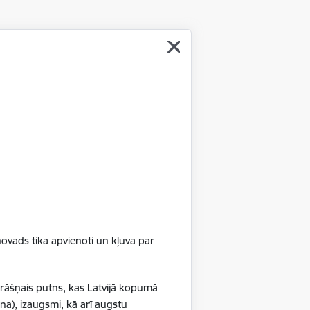
ovads tika apvienoti un kļuva par
krāšņais putns, kas Latvijā kopumā
na), izaugsmi, kā arī augstu