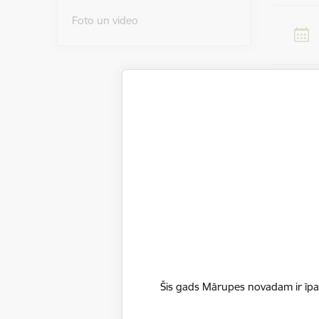
Foto un video
Pievie
11. jūlij
ūdenskrāt
Papildu i
Saistī
Notikumi:
Šis gads Mārupes novadam ir īpaš