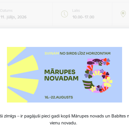
Datums
Laiks
11. jūlijs, 2026
10.00–17.00
not kalendāram
ā no plkst. 10.00 līdz 17.00 Babītes Sporta kompleksa pludmales vol
uves) norisināsies Babītes Sporta kompleksa 2026. gada "Catch a
nformācija sekos.
tas tēmas
Sports
i zīmīgs – ir pagājuši pieci gadi kopš Mārupes novads un Babītes n
vienu novadu.