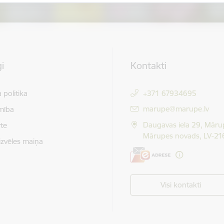
i
Kontakti
 politika
+371 67934695
E-pasts:
marupe@marupe.lv
mība
Daugavas iela 29, Māru
te
Mārupes novads, LV-21
izvēles maiņa
Visi kontakti