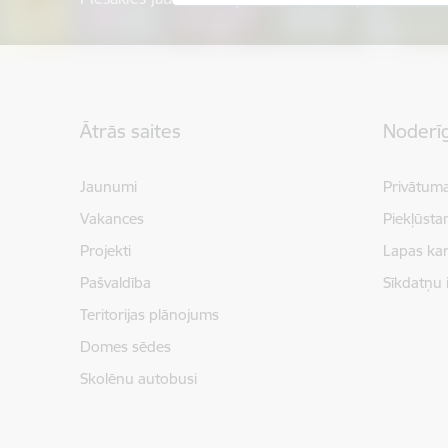
Kājene
Ātrās saites
Noderīg
Jaunumi
Privātuma
Vakances
Piekļūsta
Projekti
Lapas kar
Pašvaldība
Sīkdatņu 
Teritorijas plānojums
Domes sēdes
Skolēnu autobusi