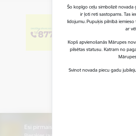
Šo kopīgo ceļu simbolizē novada ģ
ir ļoti reti sastopams. Tas
lidojumu. Pupuķis pilnībā iemieso 
ar vē
Kopš apvienošanās Mārupes novadu
pilsētas statusu. Katram no paga
Mārupes 
Svinot novada piecu gadu jubileju
Esi pirmais, kurš uzzina!
Piesakies jaunumu saņemšanai savā e-pastā.