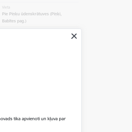
Vieta
Pie Piņķu ūdenskrātuves (Piņķi,
Babītes pag.)
ejbola laukumos (Pie Piņķu
nd serve ball Mārupe 2026" sacensības.
ovads tika apvienoti un kļuva par