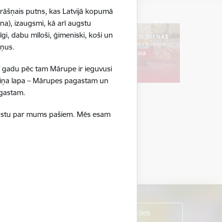
krāšņais putns, kas Latvijā kopumā
na), izaugsmi, kā arī augstu
gi, dabu mīloši, ģimeniski, koši un
ršņus.
ī gadu pēc tam Mārupe ir ieguvusi
boliņa lapa – Mārupes pagastam un
pagastam.
ā stāstu par mums pašiem. Mēs esam