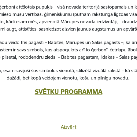
erbonī attēlotais pupuķis – visā novada teritorijā sastopamais un 
 iemieso mūsu vērtības: ģimeniskumu (putnam raksturīgā ligzdas vīša
to, kādi esam mēs, apvienotā Mārupes novada iedzīvotāji, – draudzī
lmi augt, attīstīties, sasniedzot aizvien jaunus augstumus un apvā
 veido trīs pagasti – Babītes, Mārupes un Salas pagasts –, kā ar
stiem ir savs simbols, kas atspoguļots arī to ģerbonī: četrlapu ā
pilsētai, rododendru zieds – Babītes pagastam, līdakas – Salas 
, esam savijuši šos simbolus vienotā, stilizētā vizuālā rakstā – k
Vai šī informācija bija noderīga?
dažādi, bet kopā veidojam vienotu, košu un pilnīgu novadu.
SVĒTKU PROGRAMMA
Sniegt atsauksmi
Aizvērt