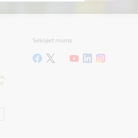
Sekojiet mums
pe,
67