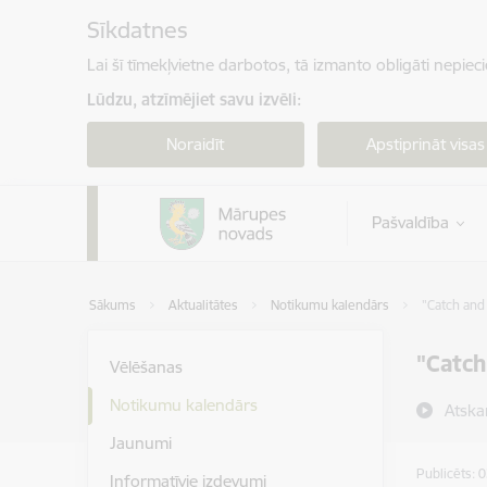
Pāriet uz lapas saturu
Sīkdatnes
Lai šī tīmekļvietne darbotos, tā izmanto obligāti nepiec
Lūdzu, atzīmējiet savu izvēli:
Noraidīt
Apstiprināt visas
Pašvaldība
Sākums
Aktualitātes
Notikumu kalendārs
"Catch and
"Catch
Vēlēšanas
Notikumu kalendārs
Atska
Jaunumi
Publicēts: 
Informatīvie izdevumi