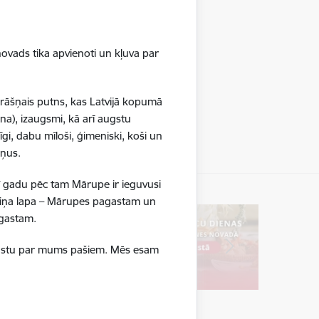
ovads tika apvienoti un kļuva par
krāšņais putns, kas Latvijā kopumā
na), izaugsmi, kā arī augstu
gi, dabu mīloši, ģimeniski, koši un
ršņus.
ī gadu pēc tam Mārupe ir ieguvusi
boliņa lapa – Mārupes pagastam un
pagastam.
ā stāstu par mums pašiem. Mēs esam