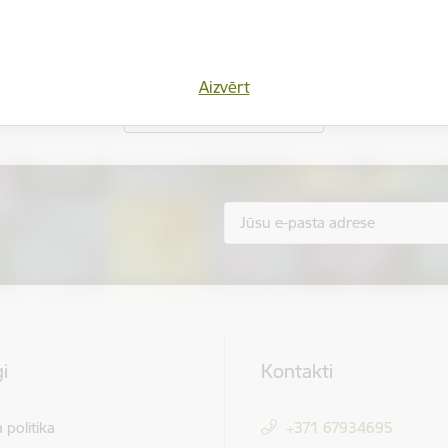
Vai šī informācija bija noderīga?
Aizvērt
Sniegt atsauksmi
i
Kontakti
 politika
+371 67934695