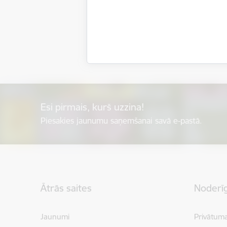
Esi pirmais, kurš uzzina!
Piesakies jaunumu saņemšanai savā e-pastā.
Kājene
Ātrās saites
Noderīg
Jaunumi
Privātuma