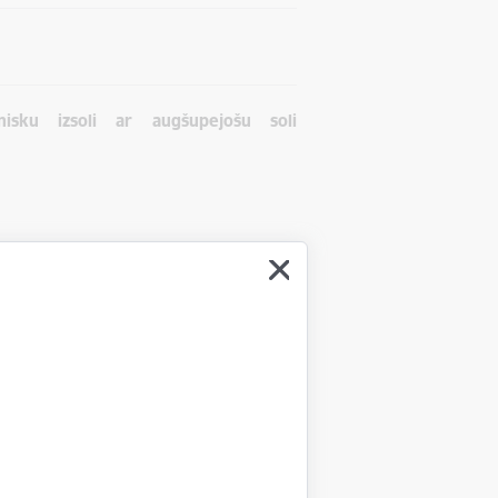
isku izsoli ar augšupejošu soli
adā, kadastra nr. 8088 001 0158, kas
8 001 0158. Nosacītā cena: 1050 eiro,
: 2022. gada 6. novembris.