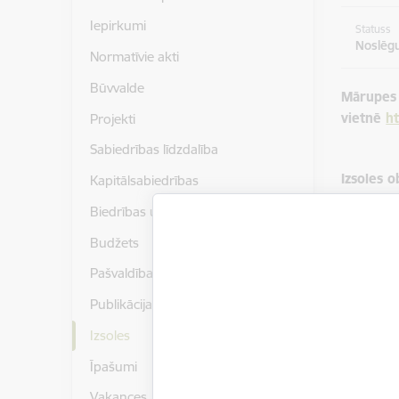
Iepirkumi
Statuss
Noslēg
Normatīvie akti
Būvvalde
Mārupes
vietnē
ht
Projekti
Sabiedrības līdzdalība
Izsoles o
Kapitālsabiedrības
Nekustam
Biedrības un nodibinājumi
sastāv n
Budžets
nodrošin
Pašvaldības publiskais pārskats
Izsoles p
Publikācijas un pētījumi
Izsoles s
Izsoles
Izsoles n
Īpašumi
Vakances