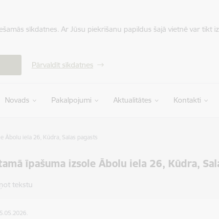
iešamās sīkdatnes. Ar Jūsu piekrišanu papildus šajā vietnē var tikt i
Pārvaldīt sīkdatnes
Novads
Pakalpojumi
Aktualitātes
Kontakti
 Ābolu iela 26, Kūdra, Salas pagasts
amā īpašuma izsole Ābolu iela 26, Kūdra, Sal
ņot tekstu
05.05.2026.