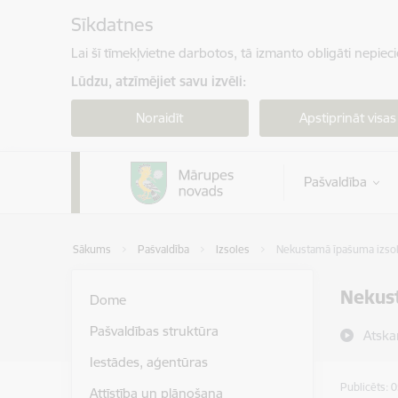
Pāriet uz lapas saturu
Sīkdatnes
Lai šī tīmekļvietne darbotos, tā izmanto obligāti nepiec
Lūdzu, atzīmējiet savu izvēli:
Noraidīt
Apstiprināt visas
Pašvaldība
Sākums
Pašvaldība
Izsoles
Nekustamā īpašuma izsole
Nekust
Dome
Pašvaldības struktūra
Atska
Iestādes, aģentūras
Publicēts: 
Attīstība un plānošana