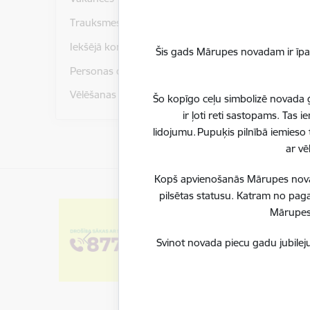
Izsoles n
Trauksmes celšana
Iekšējā kontroles sistēma
Šis gads Mārupes novadam ir īpaš
Personas datu aizsardzība
Vēlēšanas
Šo kopīgo ceļu simbolizē novada ģ
ir ļoti reti sastopams. Tas
lidojumu. Pupuķis pilnībā iemieso 
ar vē
Kopš apvienošanās Mārupes novadu
pilsētas statusu. Katram no paga
Mārupes 
Svinot novada piecu gadu jubileju