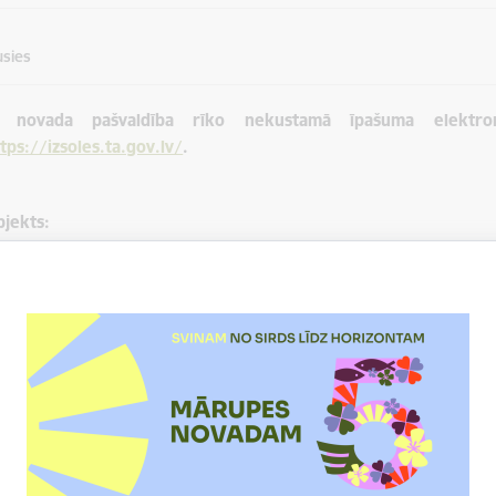
usies
 novada pašvaldība rīko nekustamā īpašuma elektron
tps://izsoles.ta.gov.lv/
.
bjekts:
ais īpašums Ābolu iela 26, Kūdrā, Salas pagastā, Mārupes nov
o zemes vienības 0,0320 ha platībā ar kadastra apzīmējumu 808
ājums 10% apmērā no nosacītās cenas: 105 eiro.
irmais un turpmākie soļi: 100 eiro.
ākuma datums: 2022. gada 17.oktobris, reģistrācijas beigu datums
oslēguma datums un laiks: 2022. gada 16. novembris plkst. 13.00.