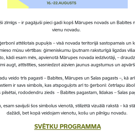
oteikumi
i zīmīgs – ir pagājuši pieci gadi kopš Mārupes novads un Babītes n
vienu novadu.
erbonī attēlotais pupuķis – visā novada teritorijā sastopamais un 
 iemieso mūsu vērtības: ģimeniskumu (putnam raksturīgā ligzdas vīša
to, kādi esam mēs, apvienotā Mārupes novada iedzīvotāji, – draudzī
lmi augt, attīstīties, sasniedzot aizvien jaunus augstumus un apvā
 veido trīs pagasti – Babītes, Mārupes un Salas pagasts –, kā ar
stiem ir savs simbols, kas atspoguļots arī to ģerbonī: četrlapu ā
pilsētai, rododendru zieds – Babītes pagastam, līdakas – Salas 
, esam savijuši šos simbolus vienotā, stilizētā vizuālā rakstā – k
dažādi, bet kopā veidojam vienotu, košu un pilnīgu novadu.
SVĒTKU PROGRAMMA