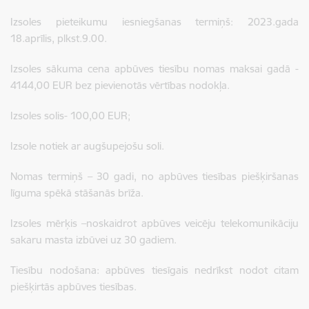
Izsoles pieteikumu iesniegšanas termiņš: 2023.gada
18.aprīlis, plkst.9.00.
Izsoles sākuma cena apbūves tiesību nomas maksai gadā -
4144,00 EUR bez pievienotās vērtības nodokļa.
Izsoles solis- 100,00 EUR;
Izsole notiek ar augšupejošu soli.
Nomas termiņš – 30 gadi, no apbūves tiesības piešķiršanas
līguma spēkā stāšanās brīža.
Izsoles mērķis –noskaidrot apbūves veicēju telekomunikāciju
sakaru masta izbūvei uz 30 gadiem.
Tiesību nodošana: apbūves tiesīgais nedrīkst nodot citam
piešķirtās apbūves tiesības.