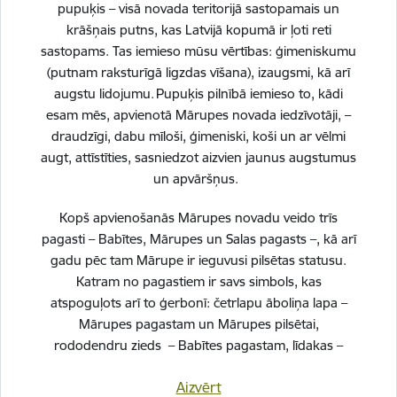
pupuķis – visā novada teritorijā sastopamais un
krāšņais putns, kas Latvijā kopumā ir ļoti reti
Vai šī informācija bija noderīga?
sastopams. Tas iemieso mūsu vērtības: ģimeniskumu
(putnam raksturīgā ligzdas vīšana), izaugsmi, kā arī
augstu lidojumu. Pupuķis pilnībā iemieso to, kādi
Sniegt atsauksmi
esam mēs, apvienotā Mārupes novada iedzīvotāji, –
draudzīgi, dabu mīloši, ģimeniski, koši un ar vēlmi
augt, attīstīties, sasniedzot aizvien jaunus augstumus
un apvāršņus.
Esi pirmais, kurš uzzina!
Kopš apvienošanās Mārupes novadu veido trīs
Piesakies jaunumu saņemšanai savā e-pastā.
pagasti – Babītes, Mārupes un Salas pagasts –, kā arī
gadu pēc tam Mārupe ir ieguvusi pilsētas statusu.
Katram no pagastiem ir savs simbols, kas
atspoguļots arī to ģerbonī: četrlapu āboliņa lapa –
Mārupes pagastam un Mārupes pilsētai,
rododendru zieds – Babītes pagastam, līdakas –
Salas pagastam.
Aizvērt