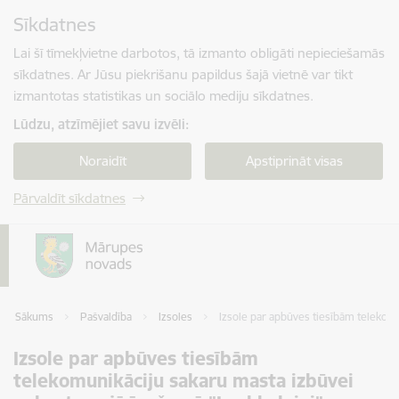
Pāriet uz lapas saturu
Sīkdatnes
Spied
lai meklētu
Enter
Lai šī tīmekļvietne darbotos, tā izmanto obligāti nepieciešamās
sīkdatnes. Ar Jūsu piekrišanu papildus šajā vietnē var tikt
izmantotas statistikas un sociālo mediju sīkdatnes.
Lūdzu, atzīmējiet savu izvēli:
Noraidīt
Apstiprināt visas
Pārvaldīt sīkdatnes
Sākums
Pašvaldība
Izsoles
Izsole par apbūves tiesībām telekom
Izsole par apbūves tiesībām
telekomunikāciju sakaru masta izbūvei