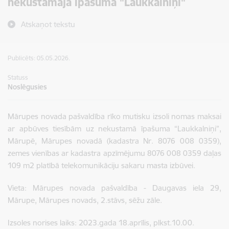
nekustamajā īpašumā "Laukkalniņi"
Atskaņot tekstu
Publicēts: 05.05.2026.
Statuss
Noslēgusies
Mārupes novada pašvaldība rīko mutisku izsoli nomas maksai
ar apbūves tiesībām uz nekustamā īpašuma “Laukkalniņi”,
Mārupē, Mārupes novadā (kadastra Nr. 8076 008 0359),
zemes vienības ar kadastra apzīmējumu 8076 008 0359 daļas
109 m2 platībā telekomunikāciju sakaru masta izbūvei.
Vieta: Mārupes novada pašvaldība - Daugavas iela 29,
Mārupe, Mārupes novads, 2.stāvs, sēžu zāle.
Izsoles norises laiks: 2023.gada 18.aprīlis, plkst.10.00.