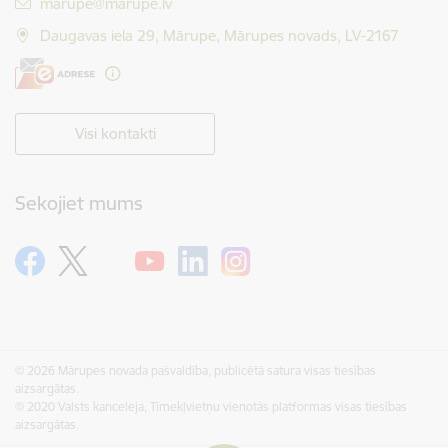
E-pasts:
marupe@marupe.lv
Daugavas iela 29, Mārupe, Mārupes novads, LV-2167
Visi kontakti
Sekojiet mums
© 2026 Mārupes novada pašvaldība, publicētā satura visas tiesības
aizsargātas.
© 2020 Valsts kanceleja, Tīmekļvietņu vienotās platformas visas tiesības
aizsargātas.