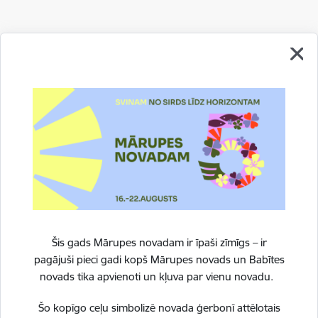
Drukāt lapu
Dalīties
Šis gads Mārupes novadam ir īpaši zīmīgs – ir
pagājuši pieci gadi kopš Mārupes novads un Babītes
novads tika apvienoti un kļuva par vienu novadu.
Šo kopīgo ceļu simbolizē novada ģerbonī attēlotais