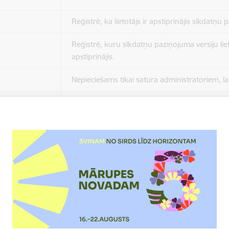
Reģistrē, ka lietotājs ir apstiprinājis sīkdatņu
Reģistrē, kuru sīkdatņu paziņojuma versiju liet
apstiprinājis.
Nepieciešams tikai satura administratoriem, lai
Sesijas uzturēšana no slodzes dalīšanas viedo
Drošības politikas sesija.
Sīkdatne ir nepieciešama, lai visiem lietotājiem
ziņojumus pēc tam, kad viņi ir izlasījuši un aizv
Sīkdatne ir nepieciešama, lai visiem lietotājiem
ziņojumus pēc tam, kad viņi ir izlasījuši un aizv
Reģistrē, ka tiek parādīts modālais logs.