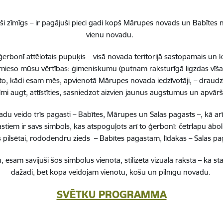
nepieciešamas,
Reģistrē unikālu ID, kas tiek izmantots statist
i zīmīgs – ir pagājuši pieci gadi kopš Mārupes novads un Babītes n
arbību un
par to, kā apmeklētājs izmanto vietni.
vienu novadu.
erbonī attēlotais pupuķis – visā novada teritorijā sastopamais un 
nepieciešamas,
 iemieso mūsu vērtības: ģimeniskumu (putnam raksturīgā ligzdas vīša
arbību un
Izmanto Google Analytics, lai samazinātu piep
to, kādi esam mēs, apvienotā Mārupes novada iedzīvotāji, – draudzī
lmi augt, attīstīties, sasniedzot aizvien jaunus augstumus un apvā
nepieciešamas,
Reģistrē unikālu ID, kas tiek izmantots statist
 veido trīs pagasti – Babītes, Mārupes un Salas pagasts –, kā ar
arbību un
par to, kā apmeklētājs izmanto vietni.
stiem ir savs simbols, kas atspoguļots arī to ģerbonī: četrlapu ā
pilsētai, rododendru zieds – Babītes pagastam, līdakas – Salas 
nepieciešamas,
Reģistrē unikālu ID priekš jaunākās GA 4 versij
, esam savijuši šos simbolus vienotā, stilizētā vizuālā rakstā – k
arbību un
izmantots statistisko datu iegūšanai par to, k
dažādi, bet kopā veidojam vienotu, košu un pilnīgu novadu.
izmanto vietni.
SVĒTKU PROGRAMMA
es
Šīs sīkdatnes ir paredzētas tādu vietņu un sat
varētu dalīties
kas jūs interesē mūsu vietnē, izmantojot treš
los)
tīklus vai citas vietnes.