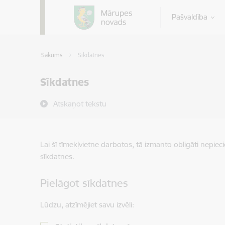
Pāriet uz lapas saturu
Pašvaldība
Sākums
Sīkdatnes
Sīkdatnes
Atskaņot tekstu
Lai šī tīmekļvietne darbotos, tā izmanto obligāti nepiec
sīkdatnes.
Pielāgot sīkdatnes
Lūdzu, atzīmējiet savu izvēli: