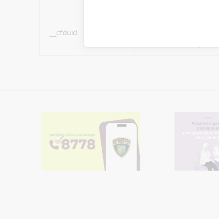
Sociālo mediju sīkdatn
__cfduid
(nepieciešamas, lai Jūs 
ar saturu sociālajos tīk