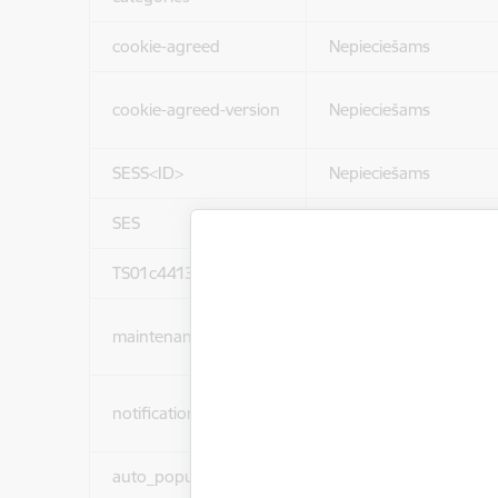
cookie-agreed
Nepieciešams
cookie-agreed-version
Nepieciešams
SESS<ID>
Nepieciešams
SES
Nepieciešams
TS01c44137
Nepieciešams
maintenance_message
Nepieciešams
notification_messages
Nepieciešams
auto_popup_showed
Nepieciešams