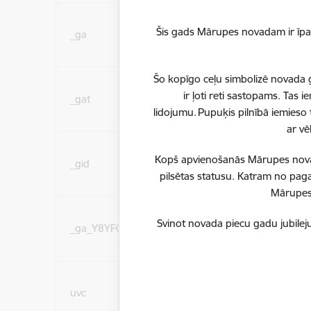
Statistikas sīkdatnes (
Šis gads Mārupes novadam ir īpaš
_ga
lai uzlabotu vietnes d
pakalpojumus)
Šo kopīgo ceļu simbolizē novada ģ
Statistikas sīkdatnes (
ir ļoti reti sastopams. Tas
_gat
lai uzlabotu vietnes d
lidojumu. Pupuķis pilnībā iemieso 
pakalpojumus)
ar vē
Statistikas sīkdatnes (
Kopš apvienošanās Mārupes novadu
_gid
lai uzlabotu vietnes d
pilsētas statusu. Katram no paga
pakalpojumus)
Mārupes 
Statistikas sīkdatnes (
Svinot novada piecu gadu jubileju
_ga_Y8YFCL82PW
lai uzlabotu vietnes d
pakalpojumus)
Sociālo mediju sīkdatn
uvc
(nepieciešamas, lai Jūs 
ar saturu sociālajos tīk