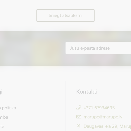
Sniegt atsauksmi
i
Kontakti
 politika
+371 67934695
E-pasts:
marupe@marupe.lv
mība
Daugavas iela 29, Māru
te