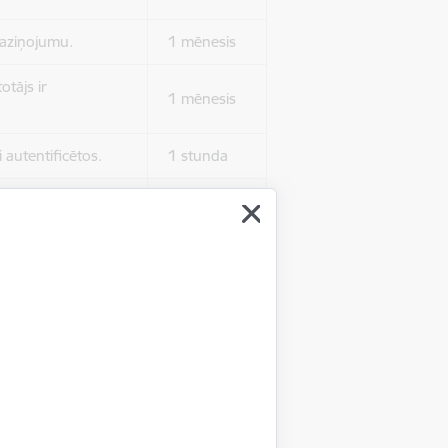
 paziņojumu.
1 mēnesis
otājs ir
1 mēnesis
 autentificētos.
1 stunda
kļa.
Sesija
Sesija
 nerādītu
Sesija
ēruši tos.
 nerādītu
Sesija
ēruši tos.
Sesija