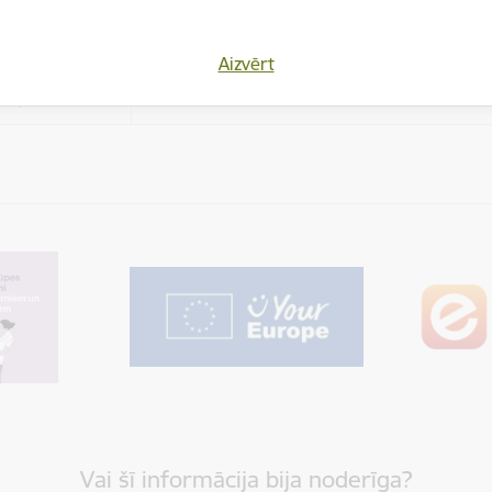
es
Aizvērt
varētu dalīties
Cookie is needed for all users for sharing con
los)
Vai šī informācija bija noderīga?