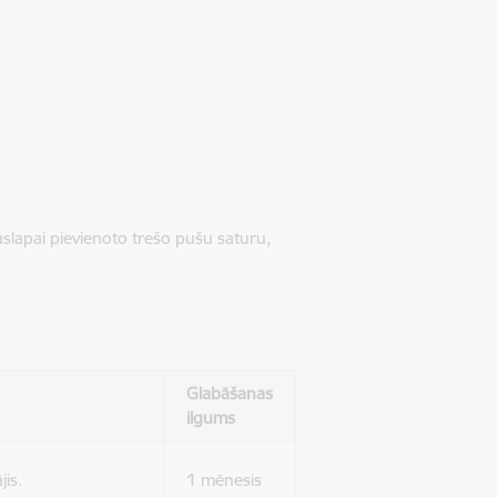
jaslapai pievienoto trešo pušu saturu,
Glabāšanas
ilgums
jis.
1 mēnesis