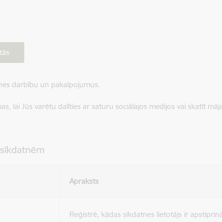
tās
ietnes darbību un pakalpojumus.
, lai Jūs varētu dalīties ar saturu sociālajos medijos vai skatīt mā
 sīkdatnēm
Apraksts
Reģistrē, kādas sīkdatnes lietotājs ir apstiprinā