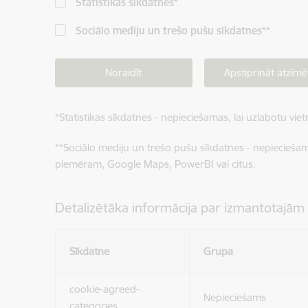
Statistikas sīkdatnes
*
Sociālo mediju un trešo pušu sīkdatnes
**
Noraidīt
Apstiprināt atzīmē
*
Statistikas sīkdatnes - nepieciešamas, lai uzlabotu v
**
Sociālo mediju un trešo pušu sīkdatnes - nepieciešamas
piemēram, Google Maps, PowerBI vai citus.
Detalizētāka informācija par izmantotajām
Sīkdatne
Grupa
cookie-agreed-
Nepieciešams
categories