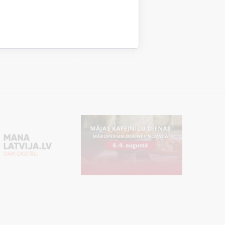
tent
24 stundas