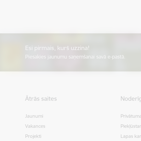
Esi pirmais, kurš uzzina!
Piesakies jaunumu saņemšanai savā e-pastā.
Kājene
Ātrās saites
Noderīg
Jaunumi
Privātuma
Vakances
Piekļūsta
Projekti
Lapas kar