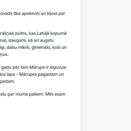
isko datu iegūšanai
ovads tika apvienoti un kļuva par
2 gadi
krāšņais putns, kas Latvijā kopumā
na), izaugsmi, kā arī augstu
rasījuma līmeni.
1 minūte
gi, dabu mīloši, ģimeniski, koši un
ršņus.
isko datu iegūšanai
ī gadu pēc tam Mārupe ir ieguvusi
24 stundas
boliņa lapa – Mārupes pagastam un
pagastam.
as, kas tiek
ā stāstu par mums pašiem. Mēs esam
ā apmeklētājs
24 stundas
ura koplietošanai,
o personu sociālos
24 stundas