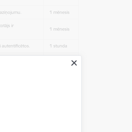
 paziņojumu.
1 mēnesis
otājs ir
1 mēnesis
 autentificētos.
1 stunda
kļa.
Sesija
Sesija
 nerādītu
Sesija
ēruši tos.
 nerādītu
Sesija
ēruši tos.
Sesija