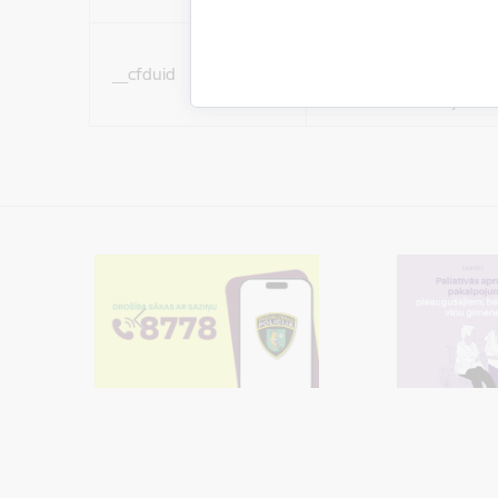
Sociālo mediju sīkdatn
__cfduid
(nepieciešamas, lai Jūs 
ar saturu sociālajos tīk