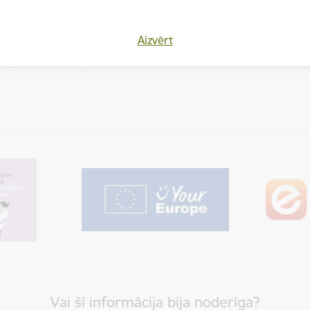
es
Aizvērt
varētu dalīties
Cookie is needed for all users for sharing con
los)
Vai šī informācija bija noderīga?