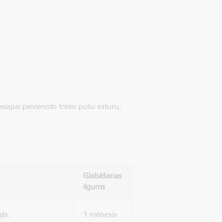
jaslapai pievienoto trešo pušu saturu,
Glabāšanas
ilgums
jis.
1 mēnesis