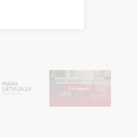
tent
24 stundas