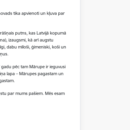
isko datu iegūšanai
ovads tika apvienoti un kļuva par
2 gadi
krāšņais putns, kas Latvijā kopumā
na), izaugsmi, kā arī augstu
rasījuma līmeni.
1 minūte
gi, dabu mīloši, ģimeniski, koši un
ršņus.
isko datu iegūšanai
ī gadu pēc tam Mārupe ir ieguvusi
24 stundas
boliņa lapa – Mārupes pagastam un
pagastam.
as, kas tiek
ā stāstu par mums pašiem. Mēs esam
ā apmeklētājs
24 stundas
ura koplietošanai,
o personu sociālos
24 stundas