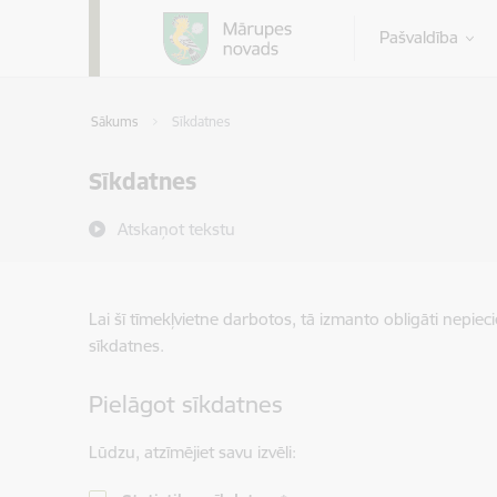
Pāriet uz lapas saturu
Pašvaldība
Sākums
Sīkdatnes
Sīkdatnes
Atskaņot tekstu
Lai šī tīmekļvietne darbotos, tā izmanto obligāti nepiec
sīkdatnes.
Pielāgot sīkdatnes
Lūdzu, atzīmējiet savu izvēli: