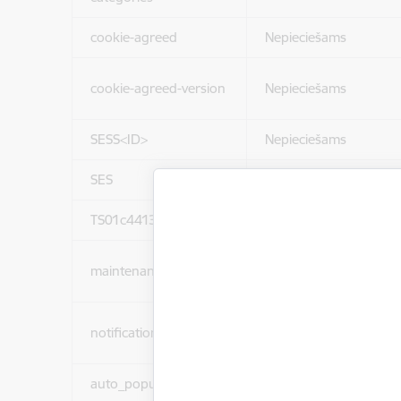
cookie-agreed
Nepieciešams
cookie-agreed-version
Nepieciešams
SESS<ID>
Nepieciešams
SES
Nepieciešams
TS01c44137
Nepieciešams
maintenance_message
Nepieciešams
notification_messages
Nepieciešams
auto_popup_showed
Nepieciešams