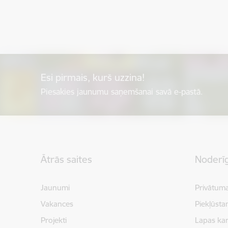
Esi pirmais, kurš uzzina!
Piesakies jaunumu saņemšanai savā e-pastā.
Kājene
Ātrās saites
Noderīg
Jaunumi
Privātuma
Vakances
Piekļūsta
Projekti
Lapas kar