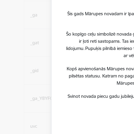
Statistikas sīkdatnes (
Šis gads Mārupes novadam ir īpaš
_ga
lai uzlabotu vietnes d
pakalpojumus)
Šo kopīgo ceļu simbolizē novada ģ
Statistikas sīkdatnes (
ir ļoti reti sastopams. Tas
_gat
lai uzlabotu vietnes d
lidojumu. Pupuķis pilnībā iemieso 
pakalpojumus)
ar vē
Statistikas sīkdatnes (
Kopš apvienošanās Mārupes novadu
_gid
lai uzlabotu vietnes d
pilsētas statusu. Katram no paga
pakalpojumus)
Mārupes 
Statistikas sīkdatnes (
Svinot novada piecu gadu jubileju
_ga_Y8YFCL82PW
lai uzlabotu vietnes d
pakalpojumus)
Sociālo mediju sīkdatn
uvc
(nepieciešamas, lai Jūs 
ar saturu sociālajos tīk