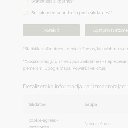
Statistikas sīkdatnes
*
Sociālo mediju un trešo pušu sīkdatnes
**
Noraidīt
Apstiprināt atzīmē
*
Statistikas sīkdatnes - nepieciešamas, lai uzlabotu v
**
Sociālo mediju un trešo pušu sīkdatnes - nepieciešamas
piemēram, Google Maps, PowerBI vai citus.
Detalizētāka informācija par izmantotajām
Sīkdatne
Grupa
cookie-agreed-
Nepieciešams
categories