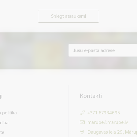
Sniegt atsauksmi
i
Kontakti
 politika
+371 67934695
E-pasts:
marupe@marupe.lv
mība
Daugavas iela 29, Māru
te