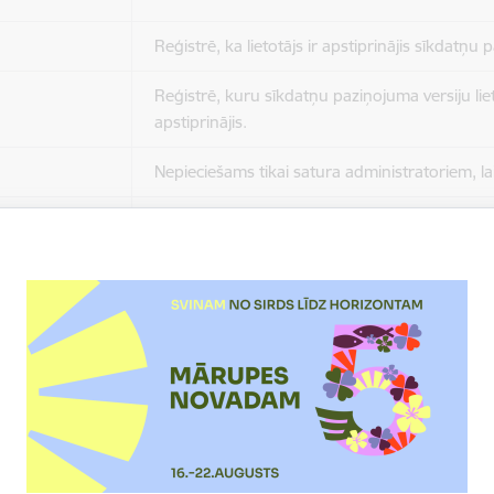
Reģistrē, ka lietotājs ir apstiprinājis sīkdatņu
Reģistrē, kuru sīkdatņu paziņojuma versiju liet
apstiprinājis.
Nepieciešams tikai satura administratoriem, lai
Sesijas uzturēšana no slodzes dalīšanas viedo
Drošības politikas sesija.
Sīkdatne ir nepieciešama, lai visiem lietotājiem
ziņojumus pēc tam, kad viņi ir izlasījuši un aizv
Sīkdatne ir nepieciešama, lai visiem lietotājiem
ziņojumus pēc tam, kad viņi ir izlasījuši un aizv
Reģistrē, ka tiek parādīts modālais logs.