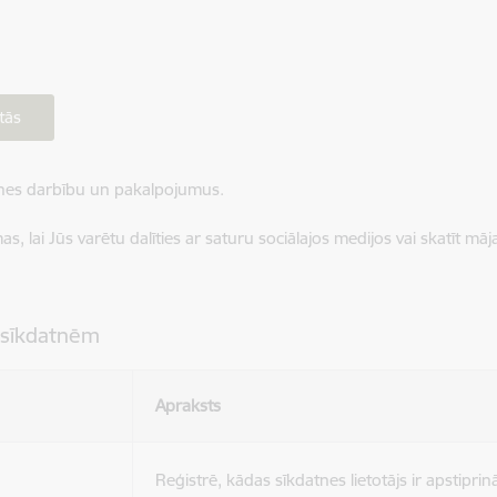
tās
ietnes darbību un pakalpojumus.
, lai Jūs varētu dalīties ar saturu sociālajos medijos vai skatīt mā
 sīkdatnēm
Apraksts
Reģistrē, kādas sīkdatnes lietotājs ir apstiprinā