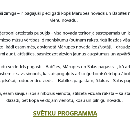
nepieciešamas,
Reģistrē unikālu ID, kas tiek izmantots statist
i zīmīgs – ir pagājuši pieci gadi kopš Mārupes novads un Babītes n
arbību un
par to, kā apmeklētājs izmanto vietni.
vienu novadu.
erbonī attēlotais pupuķis – visā novada teritorijā sastopamais un 
nepieciešamas,
 iemieso mūsu vērtības: ģimeniskumu (putnam raksturīgā ligzdas vīša
arbību un
Izmanto Google Analytics, lai samazinātu piep
to, kādi esam mēs, apvienotā Mārupes novada iedzīvotāji, – draudzī
lmi augt, attīstīties, sasniedzot aizvien jaunus augstumus un apvā
nepieciešamas,
Reģistrē unikālu ID, kas tiek izmantots statist
 veido trīs pagasti – Babītes, Mārupes un Salas pagasts –, kā ar
arbību un
par to, kā apmeklētājs izmanto vietni.
stiem ir savs simbols, kas atspoguļots arī to ģerbonī: četrlapu ā
pilsētai, rododendru zieds – Babītes pagastam, līdakas – Salas 
nepieciešamas,
Reģistrē unikālu ID priekš jaunākās GA 4 versij
, esam savijuši šos simbolus vienotā, stilizētā vizuālā rakstā – k
arbību un
izmantots statistisko datu iegūšanai par to, k
dažādi, bet kopā veidojam vienotu, košu un pilnīgu novadu.
izmanto vietni.
SVĒTKU PROGRAMMA
es
Šīs sīkdatnes ir paredzētas tādu vietņu un sat
varētu dalīties
kas jūs interesē mūsu vietnē, izmantojot treš
los)
tīklus vai citas vietnes.