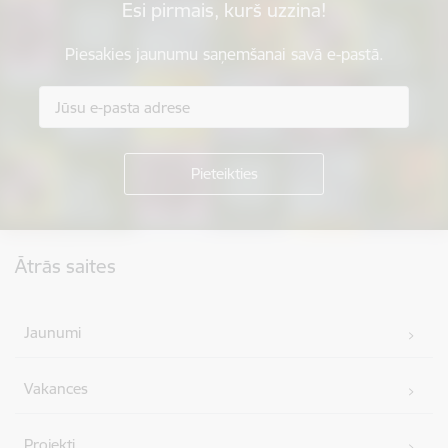
Esi pirmais, kurš uzzina!
Piesakies jaunumu saņemšanai savā e-pastā.
Kājene
Ātrās saites
Jaunumi
Vakances
Projekti