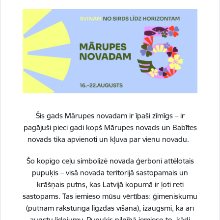
Reģistrē unikālu ID, kas tiek izmantots
statistisko datu iegūšanai par to, kā
apmeklētājs izmanto vietni.
2 gadi
_gat
Statistikas sīkdatnes (nepieciešamas, lai
Šis gads Mārupes novadam ir īpaši zīmīgs – ir
uzlabotu vietnes darbību un
pagājuši pieci gadi kopš Mārupes novads un Babītes
pakalpojumus)
novads tika apvienoti un kļuva par vienu novadu.
Izmanto Google Analytics, lai samazinātu
Šo kopīgo ceļu simbolizē novada ģerbonī attēlotais
pieprasījuma līmeni.
pupuķis – visā novada teritorijā sastopamais un
krāšņais putns, kas Latvijā kopumā ir ļoti reti
1 minūte
sastopams. Tas iemieso mūsu vērtības: ģimeniskumu
(putnam raksturīgā ligzdas vīšana), izaugsmi, kā arī
augstu lidojumu. Pupuķis pilnībā iemieso to, kādi