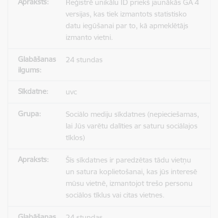
Reģistrē unikālu ID priekš jaunākās GA 4
SVĒTKU PROGRAMMA
versijas, kas tiek izmantots statistisko
datu iegūšanai par to, kā apmeklētājs
izmanto vietni.
24 stundas
uvc
Sociālo mediju sīkdatnes (nepieciešamas,
lai Jūs varētu dalīties ar saturu sociālajos
tīklos)
Šīs sīkdatnes ir paredzētas tādu vietņu
un satura koplietošanai, kas jūs interesē
mūsu vietnē, izmantojot trešo personu
sociālos tīklus vai citas vietnes.
24 stundas