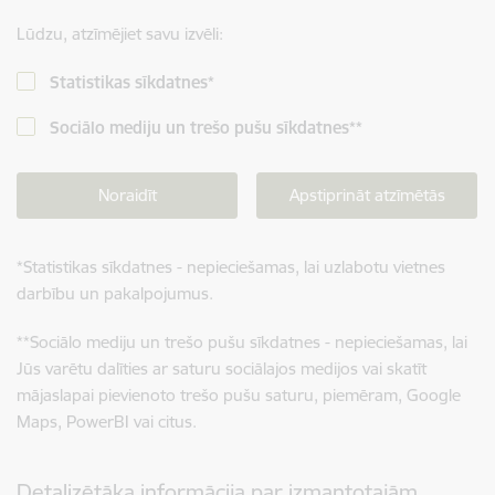
Lūdzu, atzīmējiet savu izvēli:
Statistikas sīkdatnes
*
Sociālo mediju un trešo pušu sīkdatnes
**
Noraidīt
Apstiprināt atzīmētās
*
Statistikas sīkdatnes - nepieciešamas, lai uzlabotu vietnes
darbību un pakalpojumus.
**
Sociālo mediju un trešo pušu sīkdatnes - nepieciešamas, lai
Jūs varētu dalīties ar saturu sociālajos medijos vai skatīt
mājaslapai pievienoto trešo pušu saturu, piemēram, Google
Maps, PowerBI vai citus.
Detalizētāka informācija par izmantotajām