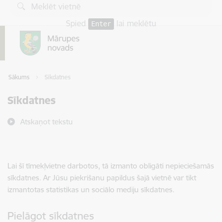
Pāriet uz lapas saturu
Spied
lai meklētu
Enter
Sākums
Sīkdatnes
Sīkdatnes
Atskaņot tekstu
Lai šī tīmekļvietne darbotos, tā izmanto obligāti nepieciešamās
sīkdatnes. Ar Jūsu piekrišanu papildus šajā vietnē var tikt
izmantotas statistikas un sociālo mediju sīkdatnes.
Pielāgot sīkdatnes