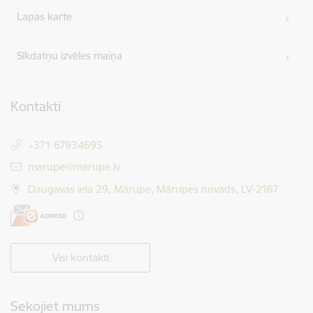
Lapas karte
Sīkdatņu izvēles maiņa
Kontakti
+371 67934695
E-pasts:
marupe@marupe.lv
Daugavas iela 29, Mārupe, Mārupes novads, LV-2167
Visi kontakti
Sekojiet mums