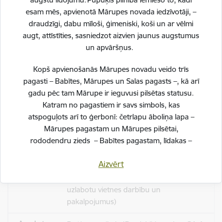
_gid
esam mēs, apvienotā Mārupes novada iedzīvotāji, –
draudzīgi, dabu mīloši, ģimeniski, koši un ar vēlmi
Statistikas sīkdatnes (nepieciešamas, lai
augt, attīstīties, sasniedzot aizvien jaunus augstumus
uzlabotu vietnes darbību un
un apvāršņus.
pakalpojumus)
Kopš apvienošanās Mārupes novadu veido trīs
Reģistrē unikālu ID, kas tiek izmantots
pagasti – Babītes, Mārupes un Salas pagasts –, kā arī
statistisko datu iegūšanai par to, kā
gadu pēc tam Mārupe ir ieguvusi pilsētas statusu.
apmeklētājs izmanto vietni.
Katram no pagastiem ir savs simbols, kas
atspoguļots arī to ģerbonī: četrlapu āboliņa lapa –
24 stundas
Mārupes pagastam un Mārupes pilsētai,
rododendru zieds – Babītes pagastam, līdakas –
Salas pagastam.
_ga_Y8YFCL82PW
Aizvērt
Svinot novada piecu gadu jubileju, esam savijuši šos
Statistikas sīkdatnes (nepieciešamas, lai
simbolus vienotā, stilizētā vizuālā rakstā – kā stāstu
uzlabotu vietnes darbību un
par mums pašiem. Mēs esam dažādi, bet kopā
pakalpojumus)
veidojam vienotu, košu un pilnīgu novadu.