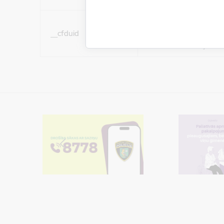
Sociālo mediju sīkdatn
__cfduid
(nepieciešamas, lai Jūs 
ar saturu sociālajos tīk