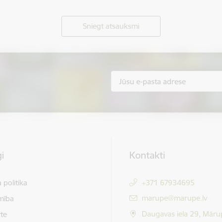
Sniegt atsauksmi
i
Kontakti
 politika
+371 67934695
E-pasts:
marupe@marupe.lv
mība
Daugavas iela 29, Māru
te