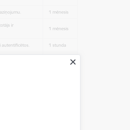
 paziņojumu.
1 mēnesis
otājs ir
1 mēnesis
 autentificētos.
1 stunda
kļa.
Sesija
Sesija
 nerādītu
Sesija
ēruši tos.
 nerādītu
Sesija
ēruši tos.
Sesija