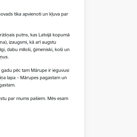
isko datu iegūšanai
ovads tika apvienoti un kļuva par
2 gadi
krāšņais putns, kas Latvijā kopumā
na), izaugsmi, kā arī augstu
rasījuma līmeni.
1 minūte
gi, dabu mīloši, ģimeniski, koši un
ršņus.
isko datu iegūšanai
ī gadu pēc tam Mārupe ir ieguvusi
24 stundas
boliņa lapa – Mārupes pagastam un
pagastam.
as, kas tiek
ā stāstu par mums pašiem. Mēs esam
ā apmeklētājs
24 stundas
ura koplietošanai,
o personu sociālos
24 stundas