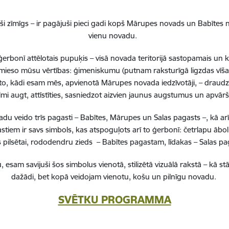
nepieciešamas,
Reģistrē unikālu ID, kas tiek izmantots statist
i zīmīgs – ir pagājuši pieci gadi kopš Mārupes novads un Babītes n
arbību un
par to, kā apmeklētājs izmanto vietni.
vienu novadu.
erbonī attēlotais pupuķis – visā novada teritorijā sastopamais un 
nepieciešamas,
 iemieso mūsu vērtības: ģimeniskumu (putnam raksturīgā ligzdas vīša
arbību un
Izmanto Google Analytics, lai samazinātu piep
to, kādi esam mēs, apvienotā Mārupes novada iedzīvotāji, – draudzī
lmi augt, attīstīties, sasniedzot aizvien jaunus augstumus un apvā
nepieciešamas,
Reģistrē unikālu ID, kas tiek izmantots statist
 veido trīs pagasti – Babītes, Mārupes un Salas pagasts –, kā ar
arbību un
par to, kā apmeklētājs izmanto vietni.
stiem ir savs simbols, kas atspoguļots arī to ģerbonī: četrlapu ā
pilsētai, rododendru zieds – Babītes pagastam, līdakas – Salas 
nepieciešamas,
Reģistrē unikālu ID priekš jaunākās GA 4 versij
, esam savijuši šos simbolus vienotā, stilizētā vizuālā rakstā – k
arbību un
izmantots statistisko datu iegūšanai par to, k
dažādi, bet kopā veidojam vienotu, košu un pilnīgu novadu.
izmanto vietni.
SVĒTKU PROGRAMMA
es
Šīs sīkdatnes ir paredzētas tādu vietņu un sat
varētu dalīties
kas jūs interesē mūsu vietnē, izmantojot treš
los)
tīklus vai citas vietnes.