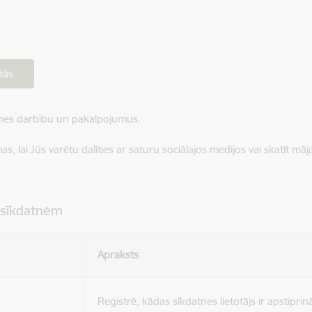
tās
ietnes darbību un pakalpojumus.
, lai Jūs varētu dalīties ar saturu sociālajos medijos vai skatīt mā
 sīkdatnēm
Apraksts
Reģistrē, kādas sīkdatnes lietotājs ir apstiprinā