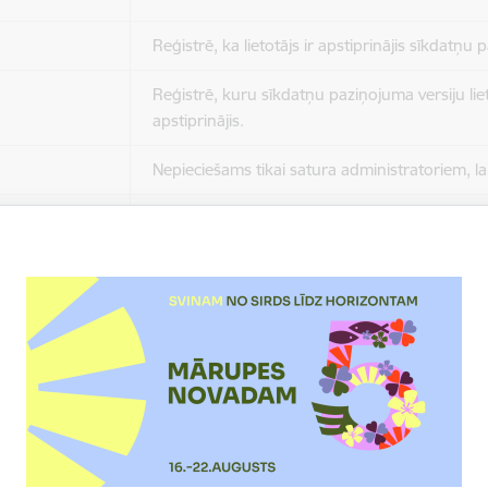
Reģistrē, ka lietotājs ir apstiprinājis sīkdatņu
Reģistrē, kuru sīkdatņu paziņojuma versiju liet
apstiprinājis.
Nepieciešams tikai satura administratoriem, lai
Sesijas uzturēšana no slodzes dalīšanas viedo
Drošības politikas sesija.
Sīkdatne ir nepieciešama, lai visiem lietotājiem
ziņojumus pēc tam, kad viņi ir izlasījuši un aizv
Sīkdatne ir nepieciešama, lai visiem lietotājiem
ziņojumus pēc tam, kad viņi ir izlasījuši un aizv
Reģistrē, ka tiek parādīts modālais logs.