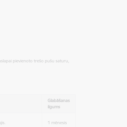
jaslapai pievienoto trešo pušu saturu,
Glabāšanas
ilgums
jis.
1 mēnesis