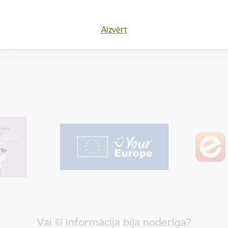
es
Aizvērt
varētu dalīties
Cookie is needed for all users for sharing con
los)
Vai šī informācija bija noderīga?