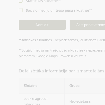
Statistikas sīkdatnes
*
Sociālo mediju un trešo pušu sīkdatnes
**
Noraidīt
Apstiprināt atzīmē
*
Statistikas sīkdatnes - nepieciešamas, lai uzlabotu v
**
Sociālo mediju un trešo pušu sīkdatnes - nepieciešamas
piemēram, Google Maps, PowerBI vai citus.
Detalizētāka informācija par izmantotajām
Sīkdatne
Grupa
cookie-agreed-
Nepieciešams
categories