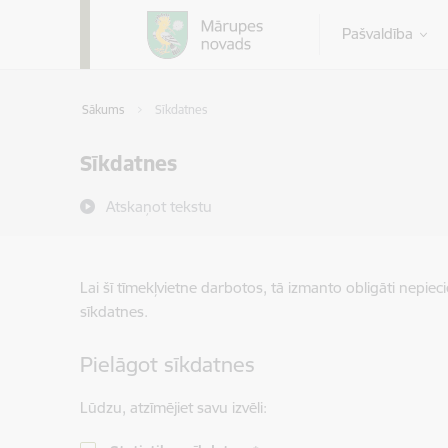
Pāriet uz lapas saturu
Pašvaldība
Sākums
Sīkdatnes
Sīkdatnes
Atskaņot tekstu
Lai šī tīmekļvietne darbotos, tā izmanto obligāti nepiec
sīkdatnes.
Pielāgot sīkdatnes
Lūdzu, atzīmējiet savu izvēli: