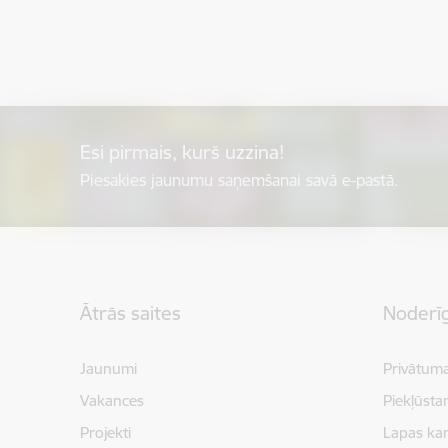
Esi pirmais, kurš uzzina!
Piesakies jaunumu saņemšanai savā e-pastā.
Kājene
Ātrās saites
Noderīg
Jaunumi
Privātuma
Vakances
Piekļūsta
Projekti
Lapas kar