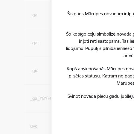
Statistikas sīkdatnes (
Šis gads Mārupes novadam ir īpaš
_ga
lai uzlabotu vietnes d
pakalpojumus)
Šo kopīgo ceļu simbolizē novada ģ
Statistikas sīkdatnes (
ir ļoti reti sastopams. Tas
_gat
lai uzlabotu vietnes d
lidojumu. Pupuķis pilnībā iemieso 
pakalpojumus)
ar vē
Statistikas sīkdatnes (
Kopš apvienošanās Mārupes novadu
_gid
lai uzlabotu vietnes d
pilsētas statusu. Katram no paga
pakalpojumus)
Mārupes 
Statistikas sīkdatnes (
Svinot novada piecu gadu jubileju
_ga_Y8YFCL82PW
lai uzlabotu vietnes d
pakalpojumus)
Sociālo mediju sīkdatn
uvc
(nepieciešamas, lai Jūs 
ar saturu sociālajos tīk