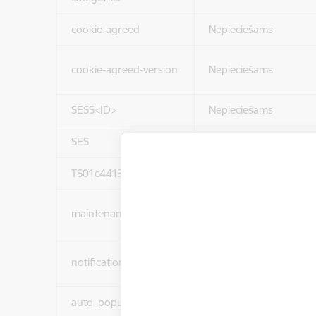
cookie-agreed
Nepieciešams
cookie-agreed-version
Nepieciešams
SESS<ID>
Nepieciešams
SES
Nepieciešams
TS01c44137
Nepieciešams
maintenance_message
Nepieciešams
notification_messages
Nepieciešams
auto_popup_showed
Nepieciešams