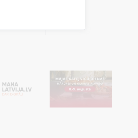
tent
24 stundas