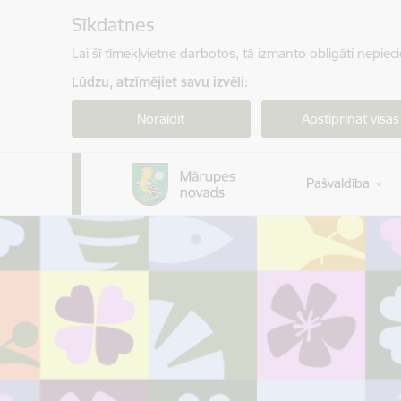
Pāriet uz lapas saturu
Sīkdatnes
Lai šī tīmekļvietne darbotos, tā izmanto obligāti nepiec
Lūdzu, atzīmējiet savu izvēli:
Noraidīt
Apstiprināt visas
Pašvaldība
Mārupes novada pašvaldība