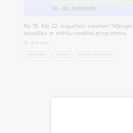
No 16. līdz 22. augustam svinēsim “Mārupe
iepazīties ar svētku nedēļas programmu
16.07.2026.
Aktualitātes
Kultūra
Mārupes novadam 5