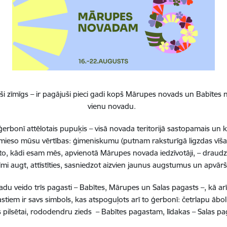
Visi jaunumi
i zīmīgs – ir pagājuši pieci gadi kopš Mārupes novads un Babītes n
vienu novadu.
erbonī attēlotais pupuķis – visā novada teritorijā sastopamais un 
 iemieso mūsu vērtības: ģimeniskumu (putnam raksturīgā ligzdas vīša
to, kādi esam mēs, apvienotā Mārupes novada iedzīvotāji, – draudzī
lmi augt, attīstīties, sasniedzot aizvien jaunus augstumus un apvā
Atrašanās 
Laiks
Jauniešu 
14.00–16.00
 veido trīs pagasti – Babītes, Mārupes un Salas pagasts –, kā ar
Mārupe)
stiem ir savs simbols, kas atspoguļots arī to ģerbonī: četrlapu ā
pilsētai, rododendru zieds – Babītes pagastam, līdakas – Salas 
Šautriņu turnīrs