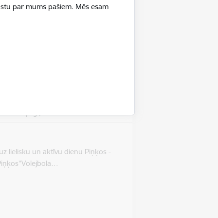
 savu precizitāti šautriņu turnīrā
ā stāstu par mums pašiem. Mēs esam
itiem jauniešiem,…
vieta
tifunkcionālais stadions (Jūrmalas iela
, Babītes pag.)
z lielisku un aktīvu dienu Piņķos -
 Piņķos”Volejbola…