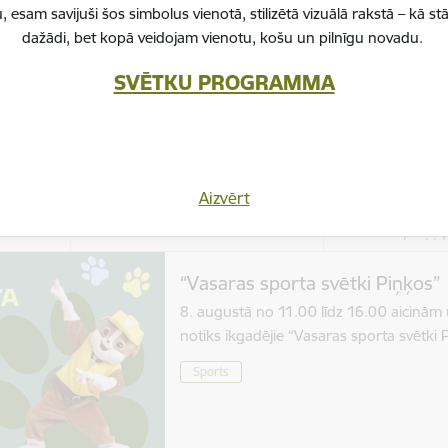
Atpūties no ikdienas steigas un pārbaudi
, esam savijuši šos simbolus vienotā, stilizētā vizuālā rakstā – k
jauniešu centrā “Hēlijs”. Sacenties ar c
dažādi, bet kopā veidojam vienotu, košu un pilnīgu novadu.
Jaunieši
Notikums
SVĒTKU PROGRAMMA
Atrašanās 
Aizvērt
Laiks
Piņķu mul
11.00–16.00
17, Piņķi
“Vasaras sporta svētki Piņķos”
8. augustā no 11.00 līdz 16.00 aicinām u
notiks ikgadējie “Vasaras sporta svētki
Sports