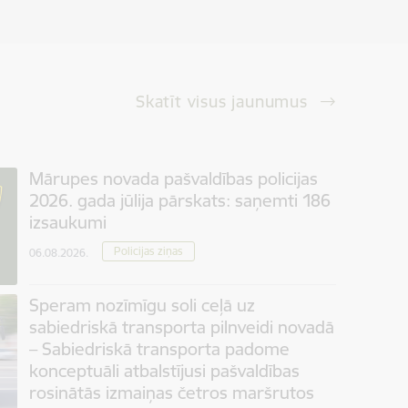
Skatīt visus jaunumus
Mārupes novada pašvaldības policijas
2026. gada jūlija pārskats: saņemti 186
izsaukumi
Policijas ziņas
06.08.2026.
Speram nozīmīgu soli ceļā uz
sabiedriskā transporta pilnveidi novadā
– Sabiedriskā transporta padome
konceptuāli atbalstījusi pašvaldības
rosinātās izmaiņas četros maršrutos