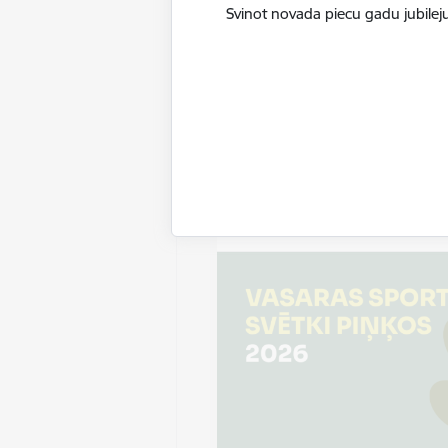
Svinot novada piecu gadu jubileju
Datums
8. augusts, 2026