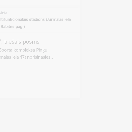
vieta
tifunkcionālais stadions (Jūrmalas iela
, Babītes pag.)
", trešais posms
 Sporta kompleksa Piņķu
malas ielā 17) norisināsies…