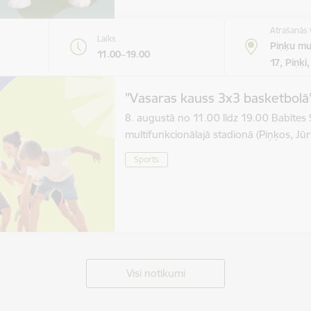
Atrašanās 
Laiks
Piņķu mul
11.00–19.00
17, Piņķi
"Vasaras kauss 3x3 basketbolā
8. augustā no 11.00 līdz 19.00 Babītes
multifunkcionālajā stadionā (Piņķos, Jūr
Sports
Visi notikumi