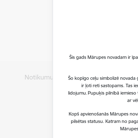
Šis gads Mārupes novadam ir īpaš
Notikumu kalendārs
Šo kopīgo ceļu simbolizē novada ģ
ir ļoti reti sastopams. Tas
lidojumu. Pupuķis pilnībā iemieso 
ar vē
Datums
7. augusts, 2026
Kopš apvienošanās Mārupes novadu
pilsētas statusu. Katram no paga
Mārupes 