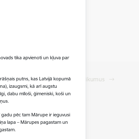
ovads tika apvienoti un kļuva par
Skatīt visus notikumus
krāšņais putns, kas Latvijā kopumā
na), izaugsmi, kā arī augstu
gi, dabu mīloši, ģimeniski, koši un
ršņus.
vieta
centrs "Hēlijs" (Dreimaņu iela 12,
ī gadu pēc tam Mārupe ir ieguvusi
boliņa lapa – Mārupes pagastam un
pagastam.