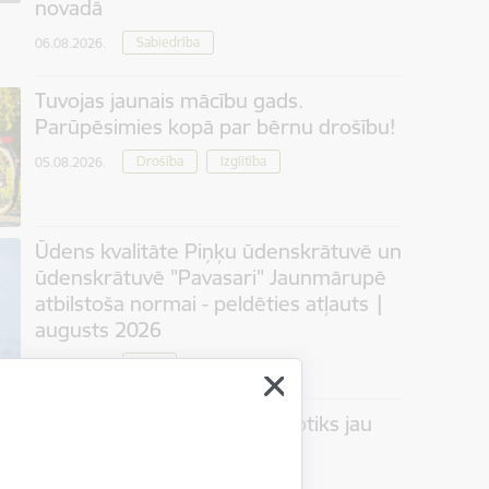
novadā
Sabiedrība
06.08.2026.
Tuvojas jaunais mācību gads.
Parūpēsimies kopā par bērnu drošību!
Drošība
Izglītība
05.08.2026.
Ūdens kvalitāte Piņķu ūdenskrātuvē un
ūdenskrātuvē "Pavasari" Jaunmārupē
atbilstoša normai - peldēties atļauts |
augusts 2026
Vide
05.08.2026.
Jaunmārupē 6. septembrī notiks jau
piektais “Suņu burziņš”
Kultūra
Notikums
05.08.2026.